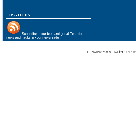
RSS FEEDS
Subscribe to
our feed
and get all Tech tips,
news and hacks in your newsreader.
| Copyright ©2009
中国[上海]口コミ掲