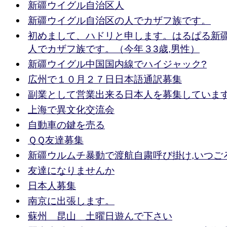
新疆ウイグル自治区人
新疆ウイグル自治区の人でカザフ族です。
初めまして、ハドリと申します。はるぱる新
人でカザフ族です。（今年３3歳,男性）
新疆ウイグル中国国内線でハイジャック?
広州で１０月２７日日本語通訳募集
副業として営業出来る日本人を募集していま
上海で異文化交流会
自動車の鍵を売る
ＱＱ友達募集
新疆ウルムチ暴動で渡航自粛呼び掛け,いつご
友達になりませんか
日本人募集
南京に出張します。
蘇州 昆山 土曜日遊んで下さい