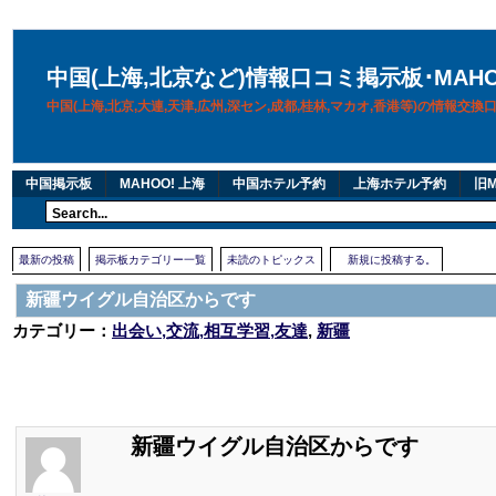
中国(上海,北京など)情報口コミ掲示板･MAH
中国(上海,北京,大連,天津,広州,深セン,成都,桂林,マカオ,香港等)の情報交
中国掲示板
MAHOO! 上海
中国ホテル予約
上海ホテル予約
旧M
最新の投稿
掲示板カテゴリー一覧
未読のトピックス
新規に投稿する。
新疆ウイグル自治区からです
カテゴリー：
出会い,交流,相互学習,友達
,
新疆
新疆ウイグル自治区からです