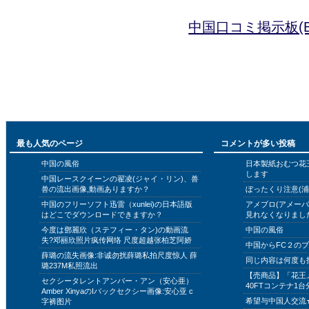
中国口コミ掲示板(B
最も人気のページ
コメントが多い投稿
中国の風俗
日本製紙おむつ花
します
中国レースクイーンの翟凌(ジャイ・リン)、兽
兽の流出画像,動画ありますか？
ぼったくり注意(浦
中国のフリーソフト迅雷（xunlei)の日本語版
アメブロ(アメー
はどこでダウンロードできますか？
見れなくなりまし
今度は鄧麗欣（ステフィー・タン)の動画流
中国の風俗
失?邓丽欣照片疯传网络 尺度超越张柏芝阿娇
中国からFC２の
薛璐の流失画像:非诚勿扰薛璐私拍尺度惊人 薛
同じ内容は何度も
璐237M私照流出
【売商品】「花王
セクシータレントアンバー・アン（安心亜）
40FTコンテナ1台
Amber XinyaのIバックセクシー画像:安心亚 c
希望与中国人交流
字裤图片