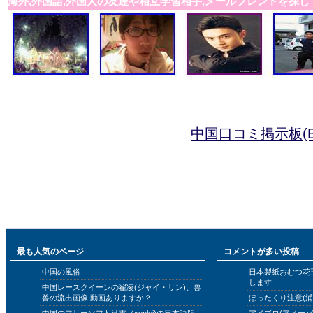
海外,外国語,外国人の友達や相互学習相手,メールフレンドを探し
中国口コミ掲示板(B
最も人気のページ
コメントが多い投稿
中国の風俗
日本製紙おむつ花
します
中国レースクイーンの翟凌(ジャイ・リン)、兽
兽の流出画像,動画ありますか？
ぼったくり注意(浦