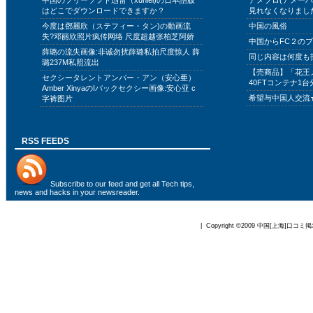
中国のフリーソフト迅雷（xunlei)の日本語版
アメブロ(アメー
はどこでダウンロードできますか？
見れなくなりまし
今度は鄧麗欣（ステフィー・タン)の動画流
中国の風俗
失?邓丽欣照片疯传网络 尺度超越张柏芝阿娇
中国からFC２の
薛璐の流失画像:非诚勿扰薛璐私拍尺度惊人 薛
同じ内容は何度も
璐237M私照流出
【売商品】「花王
セクシータレントアンバー・アン（安心亜）
40FTコンテナ1台
Amber XinyaのIバックセクシー画像:安心亚 c
希望与中国人交流
字裤图片
RSS FEEDS
Subscribe to
our feed
and get all Tech tips,
news and hacks in your newsreader.
| Copyright ©2009
中国[上海]口コミ掲