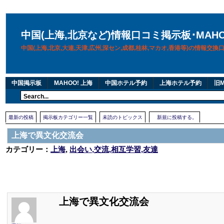
中国(上海,北京など)情報口コミ掲示板･MAH
中国(上海,北京,大連,天津,広州,深セン,成都,桂林,マカオ,香港等)の情報交
中国掲示板
MAHOO! 上海
中国ホテル予約
上海ホテル予約
旧M
最新の投稿
掲示板カテゴリー一覧
未読のトピックス
新規に投稿する。
上海で異文化交流会
カテゴリー：
上海
,
出会い,交流,相互学習,友達
上海で異文化交流会