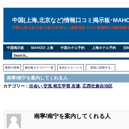
中国(上海,北京など)情報口コミ掲示板･MAH
中国(上海,北京,大連,天津,広州,深セン,成都,桂林,マカオ,香港等)の情報交
中国掲示板
MAHOO! 上海
中国ホテル予約
上海ホテル予約
旧M
最新の投稿
掲示板カテゴリー一覧
未読のトピックス
新規に投稿する。
南寧/南宁を案内してくれる人
カテゴリー：
出会い,交流,相互学習,友達
,
広西壮族自治区
南寧/南宁を案内してくれる人