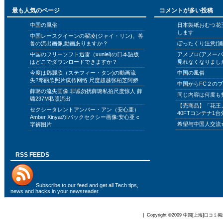
最も人気のページ
コメントが多い投稿
中国の風俗
日本製紙おむつ花
します
中国レースクイーンの翟凌(ジャイ・リン)、兽
兽の流出画像,動画ありますか？
ぼったくり注意(浦
中国のフリーソフト迅雷（xunlei)の日本語版
アメブロ(アメー
はどこでダウンロードできますか？
見れなくなりまし
今度は鄧麗欣（ステフィー・タン)の動画流
中国の風俗
失?邓丽欣照片疯传网络 尺度超越张柏芝阿娇
中国からFC２の
薛璐の流失画像:非诚勿扰薛璐私拍尺度惊人 薛
同じ内容は何度も
璐237M私照流出
【売商品】「花王
セクシータレントアンバー・アン（安心亜）
40FTコンテナ1台
Amber XinyaのIバックセクシー画像:安心亚 c
希望与中国人交流
字裤图片
RSS FEEDS
Subscribe to
our feed
and get all Tech tips,
news and hacks in your newsreader.
| Copyright ©2009
中国[上海]口コミ掲