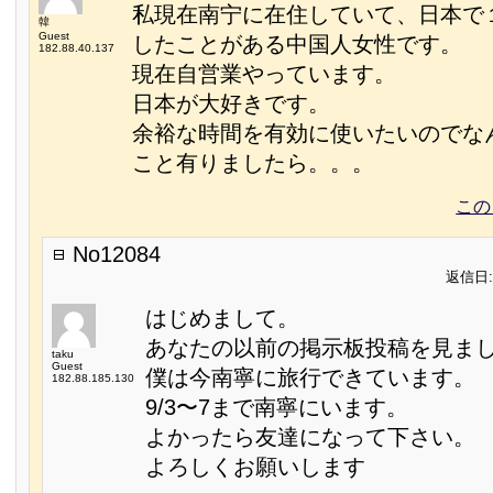
私現在南宁に在住していて、日本で
韓
Guest
したことがある中国人女性です。
182.88.40.137
現在自営業やっています。
日本が大好きです。
余裕な時間を有効に使いたいのでな
こと有りましたら。。。
この
No12084
返信日:2
はじめまして。
あなたの以前の掲示板投稿を見ま
taku
Guest
僕は今南寧に旅行できています。
182.88.185.130
9/3〜7まで南寧にいます。
よかったら友達になって下さい。
よろしくお願いします