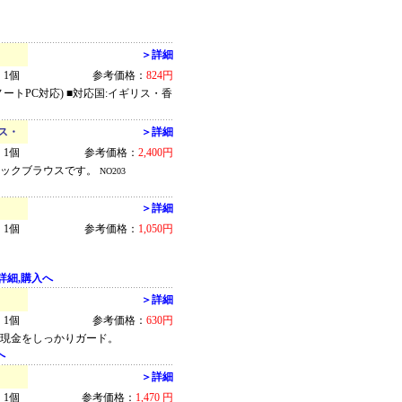
＞詳細
1個
参考価格：
824円
トPC対応) ■対応国:イギリス・香
ス・
＞詳細
1個
参考価格：
2,400円
ェックブラウスです。
NO203
＞詳細
1個
参考価格：
1,050円
詳細,購入へ
＞詳細
1個
参考価格：
630円
や現金をしっかりガード。
へ
＞詳細
1個
参考価格：
1,470 円