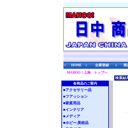
HOME
企業登録
商
MAHOO！上海 トップへ
検索結果 
各商品のご案内
■
アクセサリー品
■
フアッション
■
家庭用品
■
インテリア
■
メディア
■
ホビー,美術品