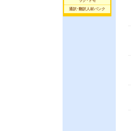
ラグ･トモ
通訳･翻訳人材バンク