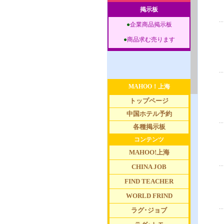
掲示板
●
企業商品掲示板
●
商品求む売ります
MAHOO！上海
トップページ
中国ホテル予約
各種掲示板
コンテンツ
MAHOO!上海
CHINA JOB
FIND TEACHER
WORLD FRIND
ラグ･ジョブ