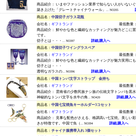
商品紹介： いまやファッション業界で知らない人がいない
築き上げた「グレートチャイナウォール」...
NO205
商品名：
中国切子ガラス花瓶
会社名：
ギフトランド
最低数量：
商品紹介： 鮮やかな色と繊細なカッティングが魅力どこに
です。
切子とは・・・...
詳細,購入へ
NO397
商品名：
中国切子ワイングラスペア
会社名：
ギフトランド
最低数量：
商品紹介： 鮮やかな色と繊細なカッティングが魅力実用に
切子とは・・・
透明なガラスの...
詳細,購入へ
NO396
商品名：
中国トンパ文字ストラップ 金持ち
会社名：
ギフトランド
最低数量：
商品紹介： 雲南省の少数民族ナシ族の伝統文字トンパを黒
神秘的なトンパ文字を水牛の角...
詳細,購入へ
NO420
商品名：
中国七宝焼魚キーホルダー3コセット
会社名：
ギフトランド
最低数量：
商品紹介： 見事な配色がさえる、格調高い七宝焼。美しい
きが特徴です。中国で魚（...
詳細,購入へ
NO394
商品名：
チャイナ服携帯入れ 3個セット