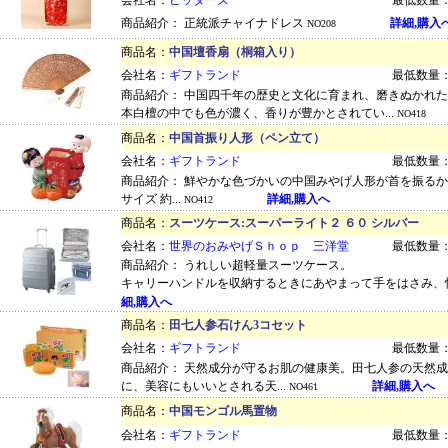
会社名：
ビッダーズ
最低数量：
商品紹介： 正統派チャイナドレス
詳細,購入
NO208
商品名：
中国壇香扇（桐箱入り）
会社名：
ギフトランド
最低数量：
商品紹介： 中国四千年の歴史と文化に育まれ、磨きぬかれ
本白檀の中でも色が濃く、香りが豊かとされてい...
NO418
商品名：
中国首振り人形（ペン立て）
会社名：
ギフトランド
最低数量：
商品紹介： 鮮やかな色づかいの中国みやげ人形が首を振る
サイズ 約...
詳細,購入へ
NO412
商品名：
スーツケース:スーパーライト２ ６０ シルバー
会社名：
世界のおみやげＳｈｏｐ 三洋堂
最低数量：
商品紹介： うれしい超軽量スーツケース。
キャリーハンドルを収納するときにあやまって手をはさみ、怪
細,購入へ
商品名：
田七人参石けん3コセット
会社名：
ギフトランド
最低数量：
商品紹介： 天然成分が守るお肌の健康美。田七人参の天然
に、美容にもいいとされる天...
詳細,購入へ
NO461
商品名：
中国モンゴル馬置物
会社名：
ギフトランド
最低数量：