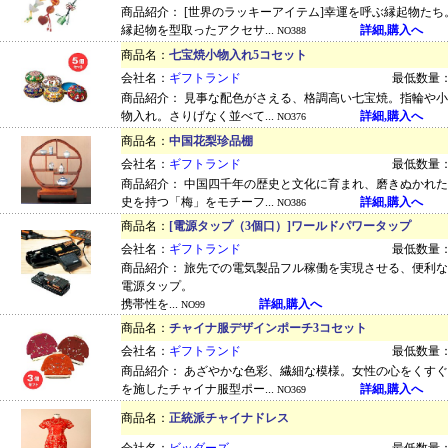
商品紹介： [世界のラッキーアイテム]幸運を呼ぶ縁起物た
縁起物を型取ったアクセサ...
詳細,購入へ
NO388
商品名：
七宝焼小物入れ5コセット
会社名：
ギフトランド
最低数量：
商品紹介： 見事な配色がさえる、格調高い七宝焼。指輪や
物入れ。さりげなく並べて...
詳細,購入へ
NO376
商品名：
中国花梨珍品棚
会社名：
ギフトランド
最低数量：
商品紹介： 中国四千年の歴史と文化に育まれ、磨きぬかれ
史を持つ「梅」をモチーフ...
詳細,購入へ
NO386
商品名：
[電源タップ（3個口）]ワールドパワータップ
会社名：
ギフトランド
最低数量：
商品紹介： 旅先での電気製品フル稼働を実現させる、便利な
電源タップ。
携帯性を...
詳細,購入へ
NO99
商品名：
チャイナ服デザインポーチ3コセット
会社名：
ギフトランド
最低数量：
商品紹介： あざやかな色彩、繊細な模様。女性の心をくす
を施したチャイナ服型ポー...
詳細,購入へ
NO369
商品名：
正統派チャイナドレス