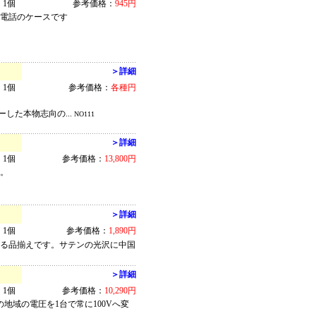
1個
参考価格：
945円
帯電話のケースです
＞詳細
1個
参考価格：
各種円
した本物志向の...
NO111
＞詳細
1個
参考価格：
13,800円
用。
＞詳細
1個
参考価格：
1,890円
ぐる品揃えです。サテンの光沢に中国
＞詳細
1個
参考価格：
10,290円
Vの地域の電圧を1台で常に100Vへ変