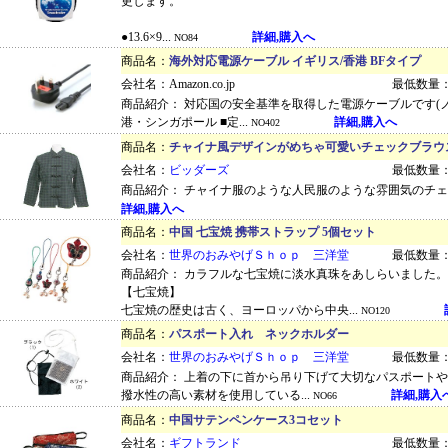
更します。
●13.6×9...
詳細,購入へ
NO84
商品名：
海外対応電源ケーブル イギリス/香港 BFタイプ
会社名：Amazon.co.jp
最低数量：
商品紹介： 対応国の安全基準を取得した電源ケーブルです(ノー
港・シンガポール ■定...
詳細,購入へ
NO402
商品名：
チャイナ風デザインがめちゃ可愛いチェックブラウ
会社名：
ビッダーズ
最低数量：
商品紹介： チャイナ服のような人民服のような雰囲気のチ
詳細,購入へ
商品名：
中国 七宝焼 携帯ストラップ 5個セット
会社名：
世界のおみやげＳｈｏｐ 三洋堂
最低数量：
商品紹介： カラフルな七宝焼に淡水真珠をあしらいました。
【七宝焼】
七宝焼の歴史は古く、ヨーロッパから中央...
NO120
商品名：
パスポート入れ ネックホルダー
会社名：
世界のおみやげＳｈｏｐ 三洋堂
最低数量：
商品紹介： 上着の下に首から吊り下げて大切なパスポート
撥水性の高い素材を使用している...
詳細,購入
NO66
商品名：
中国サテンペンケース3コセット
会社名：
ギフトランド
最低数量：