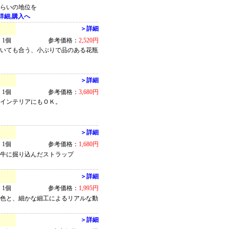
ぐらいの地位を
詳細,購入へ
＞詳細
1個
参考価格：
2,520円
置いても合う、小ぶりで品のある花瓶
＞詳細
1個
参考価格：
3,680円
もインテリアにもＯＫ。
＞詳細
1個
参考価格：
1,680円
水牛に掘り込んだストラップ
＞詳細
1個
参考価格：
1,995円
彩色と、細かな細工によるリアルな動
＞詳細