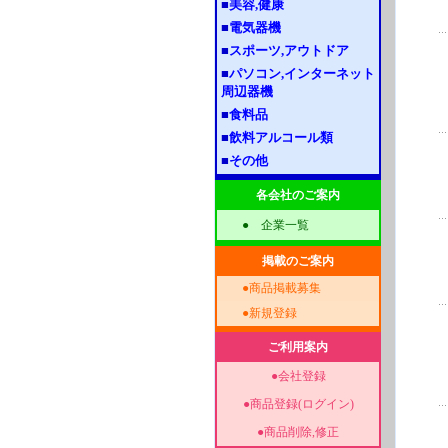
■
美容,健康
■
電気器機
■
スポーツ,アウトドア
■
パソコン,インターネット
周辺器機
■
食料品
■
飲料アルコール類
■
その他
各会社のご案内
●
企業一覧
掲載のご案内
●
商品掲載募集
●
新規登録
ご利用案内
●
会社登録
●
商品登録(ログイン)
●
商品削除,修正