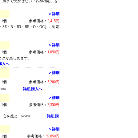
ち。風水で欠かせない「四神相応」を
＞詳細
1個
参考価格：
2,415円
E・B・B3・BF・O・OC）に対応
＞詳細
1個
参考価格：
1,050円
コクが楽しめます。
購入へ
＞詳細
1個
参考価格：
5,200円
詳細,購入へ
O207
＞詳細
1個
参考価格：
7,350円
心を凛と...
詳細,購
NO137
＞詳細
1個
参考価格：
59,850円