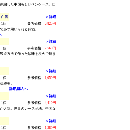
を刺繍した中国らしいペンケース。口
 白酒
＞詳細
1個
参考価格：
6,825円
して必ず用いられる銘酒。
へ
＞詳細
1個
参考価格：
7,560円
の製造方法で作った珍味を炭火で焼き
＞詳細
1個
参考価格：
1,050円
た伝統美。
詳細,購入へ
＞詳細
1個
参考価格：
4,410円
いが人気。世界のレース産地、中国な
＞詳細
1個
参考価格：
1,580円