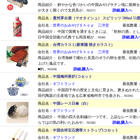
商品紹介： 鮮やかな色づかいの中国みやげサテン地に龍柄
が大きく開くので文房具が...
詳細,購入へ
NO371
商品名：
貴州茅台酒（マオタイシュ） スピリッツ 500ml 53度
会社名：
世界のおみやげＳｈｏｐ 三洋堂
最低数量：
商品紹介： 中国で国賓を遇するときには、「乾杯の酒」と
日中国交回復の式典でも両首相が...
詳細,購入
NO60
商品名：
台湾カラスミ(新東陽 焼きカラスミ)
会社名：
世界のおみやげＳｈｏｐ 三洋堂
最低数量：
商品紹介： 台湾海峡で捕れた良質のボラの卵を使用。伝統
上げた逸品です。
■約...
詳細,購入へ
NO438
商品名：
中国梅州香炉2コセット
会社名：
ギフトランド
最低数量：
商品紹介： 中国四千年の歴史と文化に育まれ、磨きぬかれ
現代陶器の主産地である広東省梅州市で生産され...
NO392
商品名：
中国レース日傘（白）
会社名：
ギフトランド
最低数量：
商品紹介： 中国の四大名刺繍の一つです。上品なレース使
らではの気の利いたおみや...
詳細,購入へ
NO382
商品名：
中国吉祥宝石携帯ストラップ3コセット
会社名：
ギフトランド
最低数量：