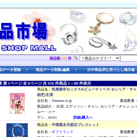
商品数
456
件
品データ登録
商品データ削除,編集
日中商品求む売りたし掲示板
第 1ページ 全 6ページ 共 456 件商品 1～80 件表示
商品名：
性感都市セックス&ビューティーズ-セシリア・チャ
柏芝)主演
会社名：Amazon.co.jp
最低数量：
商品紹介： 出演: エディソン・チャン, セシリア・チャン, レ
ルー・イー
デン...
詳細,購入へ
NO325
商品名：
中国風水天然石ブレスレット
会社名：
ギフトランド
最低数量：