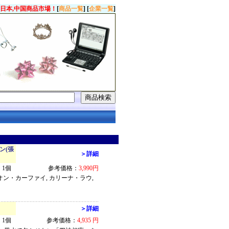
日本,中国商品市場！
[
商品一覧
] [
企業一覧
]
ン(張
＞詳細
1個
参考価格：
3,990円
オン・カーファイ, カリーナ・ラウ,
＞詳細
1個
参考価格：
4,935 円