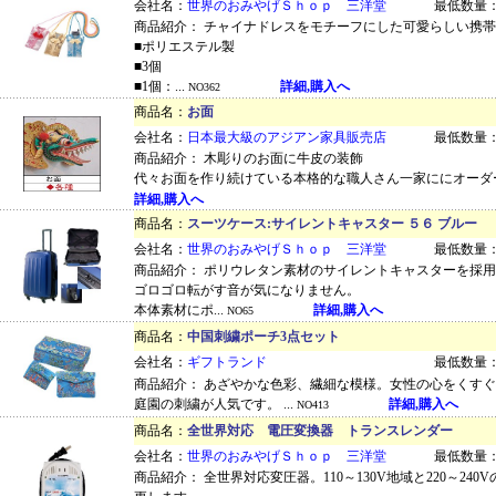
会社名：
世界のおみやげＳｈｏｐ 三洋堂
最低数量：
商品紹介： チャイナドレスをモチーフにした可愛らしい携
■ポリエステル製
■3個
■1個：...
詳細,購入へ
NO362
商品名：
お面
会社名：
日本最大級のアジアン家具販売店
最低数量：
商品紹介： 木彫りのお面に牛皮の装飾
代々お面を作り続けている本格的な職人さん一家ににオーダー
詳細,購入へ
商品名：
スーツケース:サイレントキャスター ５６ ブルー
会社名：
世界のおみやげＳｈｏｐ 三洋堂
最低数量：
商品紹介： ポリウレタン素材のサイレントキャスターを採
ゴロゴロ転がす音が気になりません。
本体素材にポ...
詳細,購入へ
NO65
商品名：
中国刺繍ポーチ3点セット
会社名：
ギフトランド
最低数量：
商品紹介： あざやかな色彩、繊細な模様。女性の心をくす
庭園の刺繍が人気です。 ...
詳細,購入へ
NO413
商品名：
全世界対応 電圧変換器 トランスレンダー
会社名：
世界のおみやげＳｈｏｐ 三洋堂
最低数量：
商品紹介： 全世界対応変圧器。110～130V地域と220～240