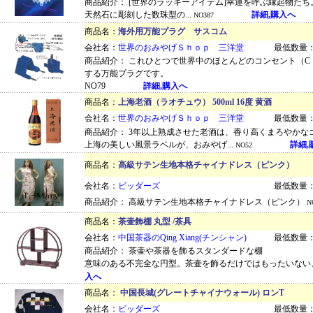
商品紹介： [世界のラッキーアイテム]幸運を呼ぶ縁起物た
天然石に彫刻した数珠型の...
詳細,購入へ
NO387
商品名：
海外用万能プラグ サスコム
会社名：
世界のおみやげＳｈｏｐ 三洋堂
最低数量：
商品紹介： これひとつで世界中のほとんどのコンセント（C・S
する万能プラグです。
NO79
詳細,購入へ
商品名：
上海老酒（ラオチュウ） 500ml 16度 黄酒
会社名：
世界のおみやげＳｈｏｐ 三洋堂
最低数量：
商品紹介： 3年以上熟成させた老酒は、香り高くまろやかな
上海の美しい風景ラベルが、おみやげ...
詳細,
NO52
商品名：
高級サテン生地本格チャイナドレス（ピンク）
会社名：
ビッダーズ
最低数量：
商品紹介： 高級サテン生地本格チャイナドレス（ピンク）
N
商品名：
茶壷飾棚 丸型 /茶具
会社名：
中国茶器のQing Xiang(チンシャン)
最低数量：
商品紹介： 茶壷や茶器を飾るスタンダードな棚
意味のある不完全な円型。茶壷を飾るだけではもったいない、
入へ
商品名：
中国長城(グレートチャイナウォール) ロンT
会社名：
ビッダーズ
最低数量：