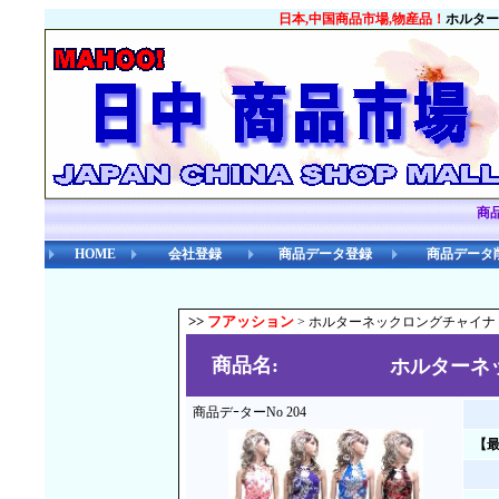
日本,中国商品市場,物産品！
ホルター
商
HOME
会社登録
商品データ登録
商品データ
>>
フアッション
> ホルターネックロングチャイナ
商品名:
ホルターネ
商品デｰターNo 204
【