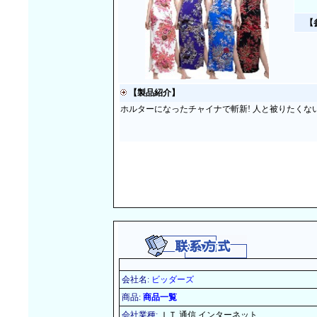
【
【製品紹介】
ホルターになったチャイナで斬新! 人と被りたくな
会社名:
ビッダーズ
商品:
商品一覧
会社業種:
ＩＴ.通信.インターネット