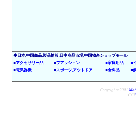
◆日本,中国商品,製品情報,日中商品市場,中国物産ショップモール
■
アクセサリー品
■
フアッション
■
家庭用品
■
■
電気器機
■
スポーツ,アウトドア
■
食料品
■
Copyrightc 2001
Mah
CGI