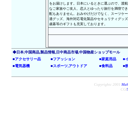
をお届けします。日本にいるときに選ぶので、渡航
なご家族やご友人、恋人とゆったり旅行を満喫でき
配もありません。おみやげだけでなく、スーツケー
適グッズ、海外対応電化製品やセキュリティグッズ
歳暮等のギフトも充実しております。
◆日本,中国商品,製品情報,日中商品市場,中国物産ショップモール
■
アクセサリー品
■
フアッション
■
家庭用品
■
■
電気器機
■
スポーツ,アウトドア
■
食料品
■
Copyrightc 2001
Mah
CGI