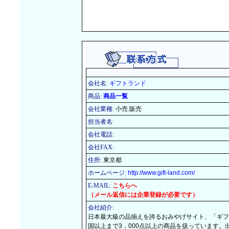
会社名:
ギフトランド
商品:
商品一覧
会社業種:
小売.販売
担当者名:
会社電話:
会社FAX:
住所:
東京都
ホームページ:
http://www.gift-land.com/
E-MAIL:
こちらへ
（メール返信には企業登録が必要です）
会社紹介:
日本最大級の品揃えを誇るおみやげサイト、「ギフ
国以上まで3，000点以上の商品を扱っています