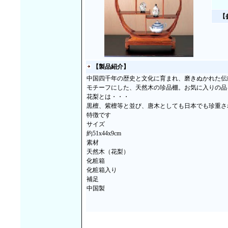
【
【製品紹介】
中国四千年の歴史と文化に育まれ、磨きぬかれた伝
モチーフにした、天然木の珍品棚。お気に入りの品
花梨とは・・・
黒檀、紫檀等と並び、唐木としても日本でも珍重さ
特徴です
サイズ
約51x44x9cm
素材
天然木（花梨）
化粧箱
化粧箱入り
補足
中国製