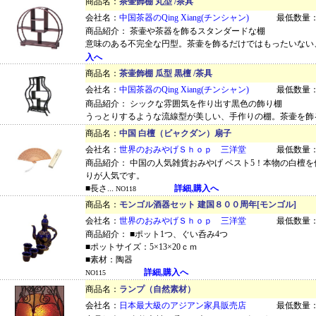
商品名：
茶壷飾棚 丸型 /茶具
会社名：
中国茶器のQing Xiang(チンシャン)
最低数量：
商品紹介： 茶壷や茶器を飾るスタンダードな棚
意味のある不完全な円型。茶壷を飾るだけではもったいない、
入へ
商品名：
茶壷飾棚 瓜型 黒檀 /茶具
会社名：
中国茶器のQing Xiang(チンシャン)
最低数量：
商品紹介： シックな雰囲気を作り出す黒色の飾り棚
うっとりするような流線型が美しい、手作りの棚。茶壷を飾るだ
商品名：
中国 白檀（ビャクダン）扇子
会社名：
世界のおみやげＳｈｏｐ 三洋堂
最低数量：
商品紹介： 中国の人気雑貨おみやげ ベスト5！本物の白檀
りが人気です。
■長さ...
詳細,購入へ
NO118
商品名：
モンゴル酒器セット 建国８００周年[モンゴル]
会社名：
世界のおみやげＳｈｏｐ 三洋堂
最低数量：
商品紹介： ■ポット1つ、ぐい呑み4つ
■ポットサイズ：5×13×20ｃｍ
■素材：陶器
詳細,購入へ
NO115
商品名：
ランプ（自然素材）
会社名：
日本最大級のアジアン家具販売店
最低数量：