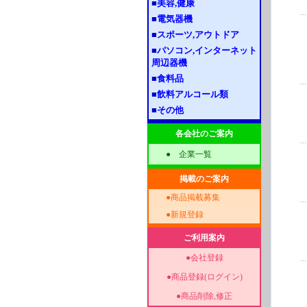
■
美容,健康
■
電気器機
■
スポーツ,アウトドア
■
パソコン,インターネット
周辺器機
■
食料品
■
飲料アルコール類
■
その他
各会社のご案内
●
企業一覧
掲載のご案内
●
商品掲載募集
●
新規登録
ご利用案内
●
会社登録
●
商品登録(ログイン)
●
商品削除,修正