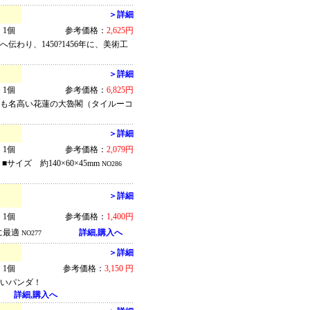
＞詳細
1個
参考価格：
2,625円
わり、1450?1456年に、美術工
＞詳細
1個
参考価格：
6,825円
ても名高い花蓮の大魯閣（タイルーコ
＞詳細
1個
参考価格：
2,079円
イズ 約140×60×45mm
NO286
＞詳細
1個
参考価格：
1,400円
に最適
詳細,購入へ
NO277
＞詳細
1個
参考価格：
3,150 円
いいパンダ！
詳細,購入へ