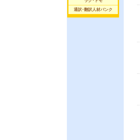
ラグ･トモ
通訳･翻訳人材バンク