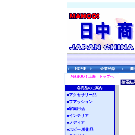
HOME
企業登録
商
MAHOO！上海 トップへ
検索結果 
各商品のご案内
■
アクセサリー品
■
フアッション
■
家庭用品
■
インテリア
■
メディア
■
ホビー,美術品