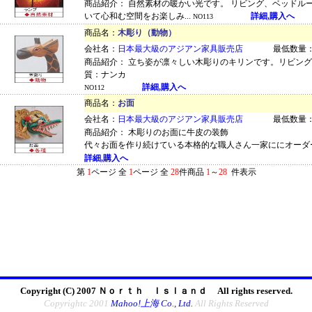
商品紹介： 自然素材の暖かい光です。 リビング、ベッドル
いて心和む空間をお楽しみ...
詳細,購入へ
NO113
商品名：
木彫り（動物）
会社名：
日本最大級のアジアン家具販売店
最低数量：
商品紹介： 立ち姿が凛々しい木彫りのキリンです。リビン
質：ナンカ
詳細,購入へ
NO112
商品名：
お面
会社名：
日本最大級のアジアン家具販売店
最低数量：
商品紹介： 木彫りのお面に牛皮の装飾
代々お面を作り続けている本格的な職人さん一家ににオーダー
詳細,購入へ
第
1
ページ 全
1
ページ 全
28
件商品
1
～
28
件表示
Copyright (C) 2007 Ｎｏｒｔｈ Ｉｓｌａｎｄ All rights reserved.
Copyrightc 2001
Mahoo!上海 Co., Ltd.
All Rights Reserved