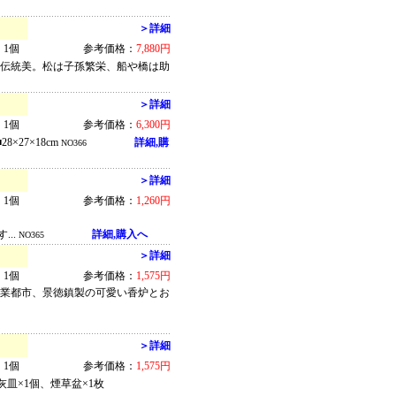
＞詳細
1個
参考価格：
7,880円
た伝統美。松は子孫繁栄、船や橋は助
＞詳細
1個
参考価格：
6,300円
27×18cm
詳細,購
NO366
＞詳細
1個
参考価格：
1,260円
..
詳細,購入へ
NO365
＞詳細
1個
参考価格：
1,575円
窯業都市、景徳鎮製の可愛い香炉とお
＞詳細
1個
参考価格：
1,575円
皿×1個、煙草盆×1枚