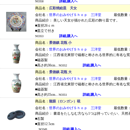
詳細,購入へ
NO358
商品名：
広彩焼絵皿 天女
会社名：
世界のおみやげＳｈｏｐ 三洋堂
最低数量：
商品紹介： 美しい天女が描かれた広彩の飾り皿です。
■直径26ｃｍ
■皿立て付き
詳細,購入へ
NO353
商品名：
景徳鎮 花瓶 小
会社名：
世界のおみやげＳｈｏｐ 三洋堂
最低数量：
商品紹介： 江西省北東部で磁都と称される世界的に有名な
■磁器製
■高さ約30cm...
詳細,購入へ
NO352
商品名：
景徳鎮 花瓶 大
会社名：
世界のおみやげＳｈｏｐ 三洋堂
最低数量：
商品紹介： 江西省北東部で磁都と称される世界的に有名な
■磁器製
■高さ約35cm...
詳細,購入へ
NO351
商品名：
龍眼（ロンガン）硯
会社名：
世界のおみやげＳｈｏｐ 三洋堂
最低数量：
商品紹介： 書道をたしなむ方なら1つは持っていたい、天然
■石製
■直径12.5cm
...
詳細,購入へ
NO349