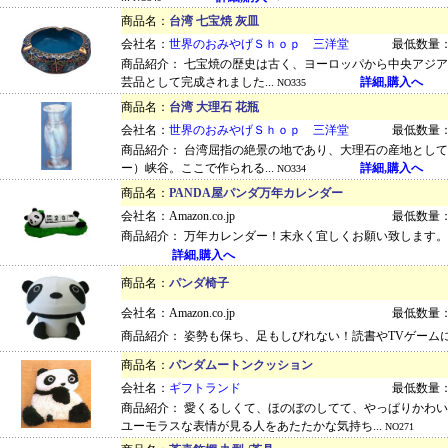
商品名：
台湾 七宝焼 灰皿
会社名：
世界のおみやげＳｈｏｐ 三洋堂
最低数量：
商品紹介： 七宝焼の歴史は古く、ヨーロッパから中央アジアへ伝
芸品として完成されました...
詳細,購入へ
NO335
商品名：
台湾 大理石 花瓶
会社名：
世界のおみやげＳｈｏｐ 三洋堂
最低数量：
商品紹介： 台湾屈指の絶景の地であり、大理石の産地とし
ー）峡谷。ここで作られる...
詳細,購入へ
NO334
商品名：
PANDA屋パンダ万年カレンダー
会社名：Amazon.co.jp
最低数量：
商品紹介： 万年カレンダー！末永く宜しくお願い致します。 ■サ
詳細,購入へ
商品名：
パンダ椅子
会社名：Amazon.co.jp
最低数量：
商品紹介： 姿勢も保ち、足もしびれない！読書やTVゲーム
商品名：
パンダムートンクッション
会社名：
ギフトランド
最低数量：
商品紹介： 愛くるしくて、ほのぼのしてて、やっぱりかわ
ユーモラスな表情が見る人をあたたかな気持ち...
NO271