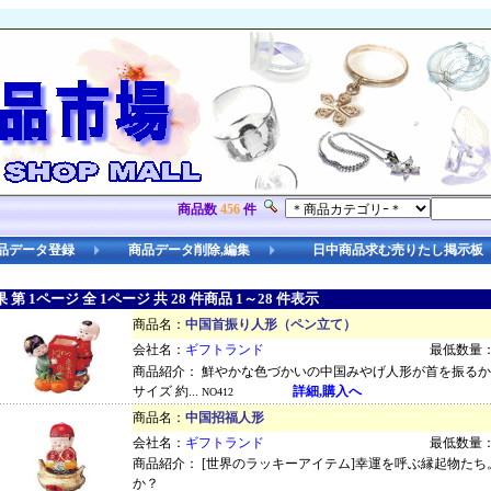
商品数
456
件
品データ登録
商品データ削除,編集
日中商品求む売りたし掲示板
第 1ページ 全 1ページ 共 28 件商品 1～28 件表示
商品名：
中国首振り人形（ペン立て）
会社名：
ギフトランド
最低数量：
商品紹介： 鮮やかな色づかいの中国みやげ人形が首を振る
サイズ 約...
詳細,購入へ
NO412
商品名：
中国招福人形
会社名：
ギフトランド
最低数量：
商品紹介： [世界のラッキーアイテム]幸運を呼ぶ縁起物た
か？