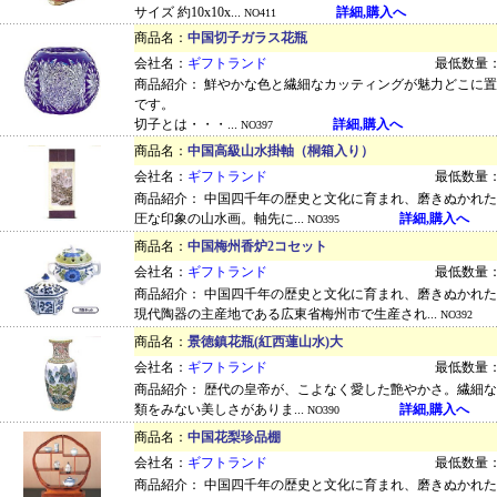
サイズ 約10x10x...
詳細,購入へ
NO411
商品名：
中国切子ガラス花瓶
会社名：
ギフトランド
最低数量：
商品紹介： 鮮やかな色と繊細なカッティングが魅力どこに
です。
切子とは・・・...
詳細,購入へ
NO397
商品名：
中国高級山水掛軸（桐箱入り）
会社名：
ギフトランド
最低数量：
商品紹介： 中国四千年の歴史と文化に育まれ、磨きぬかれ
圧な印象の山水画。軸先に...
詳細,購入へ
NO395
商品名：
中国梅州香炉2コセット
会社名：
ギフトランド
最低数量：
商品紹介： 中国四千年の歴史と文化に育まれ、磨きぬかれ
現代陶器の主産地である広東省梅州市で生産され...
NO392
商品名：
景徳鎮花瓶(紅西蓮山水)大
会社名：
ギフトランド
最低数量：
商品紹介： 歴代の皇帝が、こよなく愛した艶やかさ。繊細
類をみない美しさがありま...
詳細,購入へ
NO390
商品名：
中国花梨珍品棚
会社名：
ギフトランド
最低数量：
商品紹介： 中国四千年の歴史と文化に育まれ、磨きぬかれ