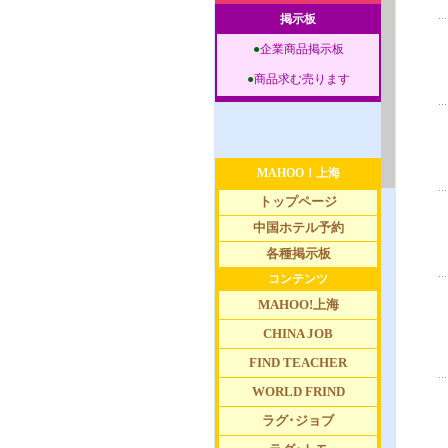
掲示板
●
企業商品掲示板
●
商品求む売ります
MAHOO！上海
トップページ
中国ホテル予約
各種掲示板
コンテンツ
MAHOO!上海
CHINA JOB
FIND TEACHER
WORLD FRIND
ラグ･ジョブ