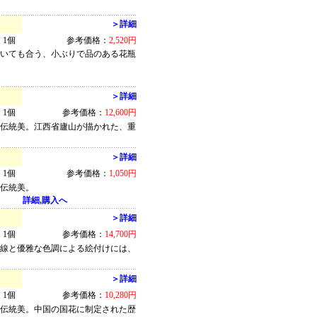
＞詳細
1個
参考価格：
2,520円
置いても合う、小ぶりで品のある花瓶
＞詳細
1個
参考価格：
12,600円
た伝統美。江西省廬山が描かれた、重
＞詳細
1個
参考価格：
1,050円
た伝統美。
詳細,購入へ
＞詳細
1個
参考価格：
14,700円
な線と優雅な色調による絵付けには、
＞詳細
1個
参考価格：
10,280円
た伝統美。中国の国花に制定された歴