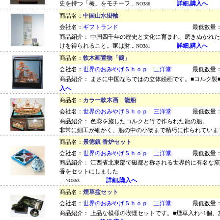
史を持つ「梅」をモチーフ...
詳細,購入へ
NO386
商品名：
中国山水掛軸
会社名：
ギフトランド
最低数量：
商品紹介： 中国四千年の歴史と文化に育まれ、磨きぬかれ
けを得られること。家は財...
詳細,購入へ
NO381
商品名：
軟木画置物「鶴」
会社名：
世界のおみやげＳｈｏｐ 三洋堂
最低数量：
商品紹介： まさに中国ならではの立体絵画です。■コルク製■28×
入へ
商品名：
カラー軟木画 龍船
会社名：
世界のおみやげＳｈｏｐ 三洋堂
最低数量：
商品紹介： 色彩を施したコルクと竹で作られた龍の船。
非常に細工が細かく、船の中の小物まで精巧に作られています.
商品名：
景徳鎮 香炉セット
会社名：
世界のおみやげＳｈｏｐ 三洋堂
最低数量：
商品紹介： 江西省北東部で磁都と称される世界的に有名な
香をセットにしました
...
詳細,購入へ
NO363
商品名：
煙草盆セット
会社名：
世界のおみやげＳｈｏｐ 三洋堂
最低数量：
商品紹介： 上品な模様の喫煙セットです。■煙草入れ×1個、灰