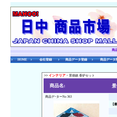
商
HOME
会社登録
商品データ登録
商品データ
>>
インテリア
> 景徳鎮 香炉セット
商品名:
景
商品デｰターNo 363
【