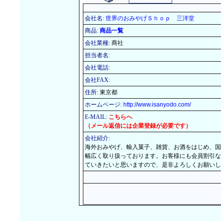
会社名:
世界のおみやげＳｈｏｐ 三洋堂
商品:
商品一覧
会社業種:
商社
担当者名:
会社電話:
会社FAX:
住所:
東京都
ホームページ:
http://www.isanyodo.com/
E-MAIL:
こちらへ
（メール返信には企業登録が必要です）
会社紹介:
海外おみやげ、輸入菓子、雑貨、お酒をはじめ、国
幅広く取り扱っております。お客様にも会員割引な
ていきたいと思いますので、是非よろしくお願いし