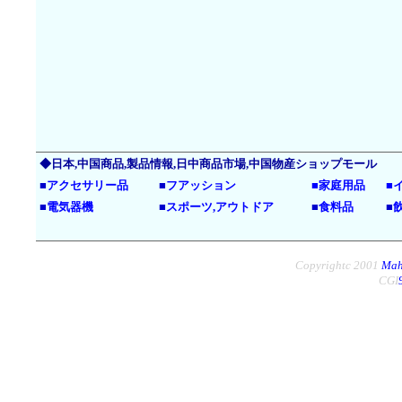
◆日本,中国商品,製品情報,日中商品市場,中国物産ショップモール
■
アクセサリー品
■
フアッション
■
家庭用品
■
■
電気器機
■
スポーツ,アウトドア
■
食料品
■
Copyrightc 2001
Mah
CGI