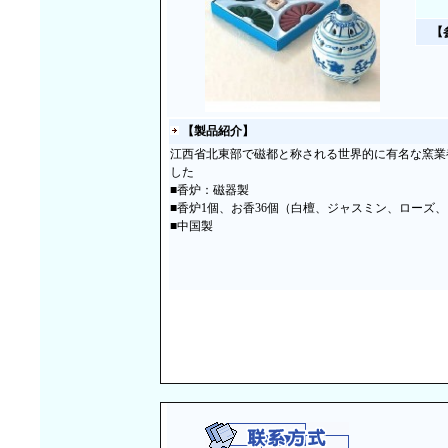
【
【製品紹介】
江西省北東部で磁都と称される世界的に有名な窯業
した
■香炉：磁器製
■香炉1個、お香36個（白檀、ジャスミン、ローズ
■中国製