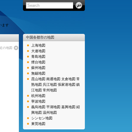
います
中国各都市の地図
上海地図
付近の地図
大連地図
青島地図
煙台地図
蘇州地図
無錫地図
昆山地図
南通地図
太倉地図
常
熟地図
呉江地図
張家港地図
鎮
江地図
常州地図
杭州地図
寧波地図
義烏地図
平湖地図
嘉興地図
紹
興地図
温州地図
シンセン地図
東莞地図