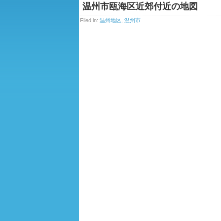
温州市瓯海区近郊付近の地図
Filed in:
温州地区
,
温州市