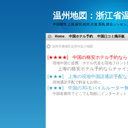
温州地図：浙江省温
中国都市:上海,蘇州,杭州,大連,青島,煙台シン
Home
中国ホテル予約
中国口コミ掲示板
温州市鹿城区近郊付近の地図
[★★★★] 中国の格安ホテル予約な
現地中国と提携 ホテル代金も現地フロント
上海の格安ホテル予約ならチャイ
[★★★] 上海の現地中国語通訳手配なら.
現地通訳手配で料金もお得に
[★★★] 中国の3Gモバイルルーター無線
中国各都市でどこでも気軽にインターネ