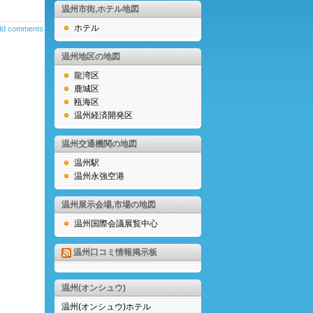
温州市街,ホテル地図
ホテル
dd comments
温州地区の地図
龍湾区
鹿城区
瓯海区
温州経済開発区
温州交通機関の地図
温州駅
温州永強空港
温州展示会場,市場の地図
温州国際会議展覧中心
温州口コミ情報掲示板
温州(オンシュウ)
温州(オンシュウ)ホテル