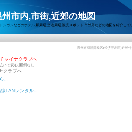
州市内,市街,近郊の地図
セン,ドンガンなどのホテル,駅周辺,空港周辺,観光スポット,市郊外などの地図を紹介して
温州市経済開発区(经济开发区)近郊
らチャイナクラブへ
払いで安心,面倒なし
ナクラブへ
..
LANレンタル...
ット