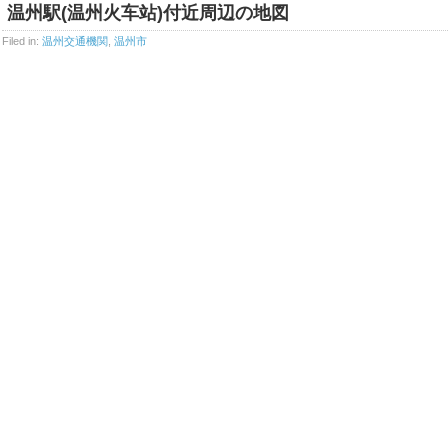
温州駅(温州火车站)付近周辺の地図
Filed in:
温州交通機関
,
温州市