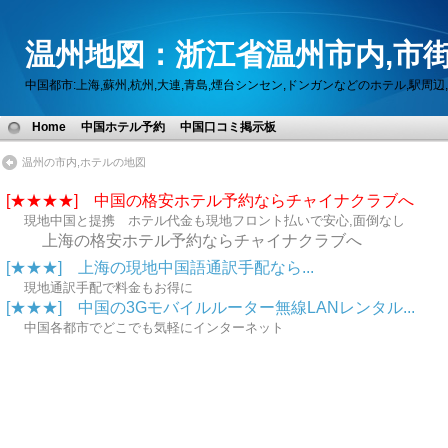
温州地図：浙江省温州市内,市街
中国都市:上海,蘇州,杭州,大連,青島,煙台シンセン,ドンガンなどのホテル,駅
Home
中国ホテル予約
中国口コミ掲示板
温州の市内,ホテルの地図
[★★★★] 中国の格安ホテル予約ならチャイナクラブへ
現地中国と提携 ホテル代金も現地フロント払いで安心,面倒なし
上海の格安ホテル予約ならチャイナクラブへ
[★★★] 上海の現地中国語通訳手配なら...
現地通訳手配で料金もお得に
[★★★] 中国の3Gモバイルルーター無線LANレンタル...
中国各都市でどこでも気軽にインターネット