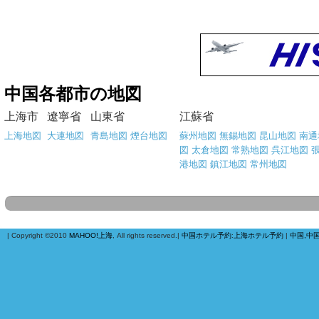
中国各都市の地図
上海市
遼寧省
山東省
江蘇省
上海地図
大連地図
青島地図
煙台地図
蘇州地図
無錫地図
昆山地図
南通
図
太倉地図
常熟地図
呉江地図
港地図
鎮江地図
常州地図
| Copyright ©2010
MAHOO!上海
, All rights reserved.|
中国ホテル予約
:
上海ホテル予約
|
中国,中