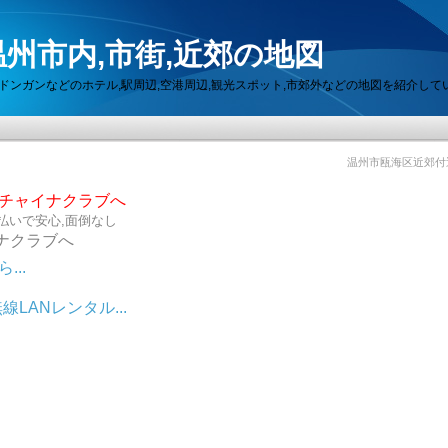
州市内,市街,近郊の地図
セン,ドンガンなどのホテル,駅周辺,空港周辺,観光スポット,市郊外などの地図を紹介して
温州市瓯海区近郊付
らチャイナクラブへ
払いで安心,面倒なし
ナクラブへ
..
LANレンタル...
ット