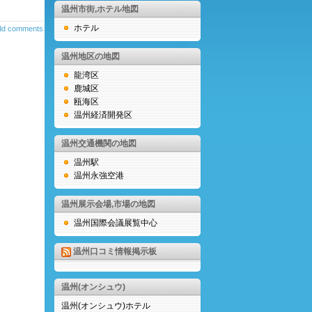
温州市街,ホテル地図
ホテル
dd comments
温州地区の地図
龍湾区
鹿城区
瓯海区
温州経済開発区
温州交通機関の地図
温州駅
温州永強空港
温州展示会場,市場の地図
温州国際会議展覧中心
温州口コミ情報掲示板
温州(オンシュウ)
温州(オンシュウ)ホテル