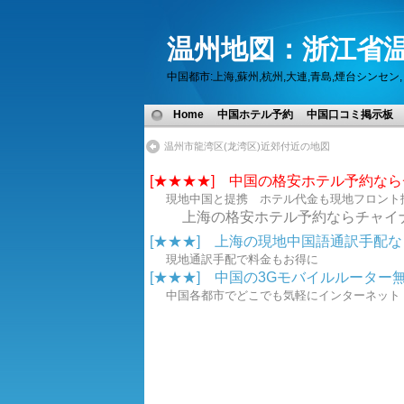
温州地図：浙江省温
中国都市:上海,蘇州,杭州,大連,青島,煙台シン
Home
中国ホテル予約
中国口コミ掲示板
温州市龍湾区(龙湾区)近郊付近の地図
[★★★★] 中国の格安ホテル予約な
現地中国と提携 ホテル代金も現地フロント
上海の格安ホテル予約ならチャイ
[★★★] 上海の現地中国語通訳手配なら.
現地通訳手配で料金もお得に
[★★★] 中国の3Gモバイルルーター無線
中国各都市でどこでも気軽にインターネ