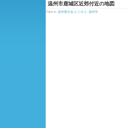
温州市鹿城区近郊付近の地図
Filed in:
温州展示会,ビジネス
,
温州市