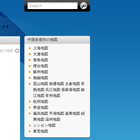
います
中国各都市の地図
上海地図
近の地図
大連地図
青島地図
煙台地図
蘇州地図
無錫地図
昆山地図
南通地図
太倉地図
常
熟地図
呉江地図
張家港地図
鎮
江地図
常州地図
杭州地図
寧波地図
義烏地図
平湖地図
嘉興地図
紹
興地図
温州地図
シンセン地図
東莞地図