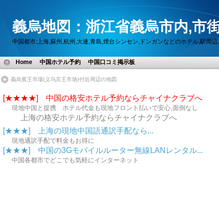
義烏地図：浙江省義烏市内,市街
中国都市:上海,蘇州,杭州,大連,青島,煙台シンセン,ドンガンなどのホテル,駅
Home
中国ホテル予約
中国口コミ掲示板
義烏賓王市場(义乌宾王市场)付近周辺の地図
[★★★★] 中国の格安ホテル予約ならチャイナクラブへ
現地中国と提携 ホテル代金も現地フロント払いで安心,面倒なし
上海の格安ホテル予約ならチャイナクラブへ
[★★★] 上海の現地中国語通訳手配なら...
現地通訳手配で料金もお得に
[★★★] 中国の3Gモバイルルーター無線LANレンタル...
中国各都市でどこでも気軽にインターネット