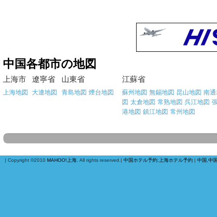
中国各都市の地図
上海市
遼寧省
山東省
江蘇省
上海地図
大連地図
青島地図
煙台地図
蘇州地図
無錫地図
昆山地図
南通
図
太倉地図
常熟地図
呉江地図
港地図
鎮江地図
常州地図
| Copyright ©2010
MAHOO!上海
, All rights reserved.|
中国ホテル予約
:
上海ホテル予約
|
中国,中