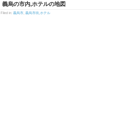
義烏の市内,ホテルの地図
Filed in:
義烏市
,
義烏市街,ホテル