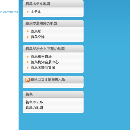
義烏ホテル地図
ホテル
dd comments
義烏交通機関の地図
義烏駅
義烏空港
義烏展示会上,市場の地図
義烏賓王市場
義烏梅湖会展中心
義烏国際商貿城
義烏口コミ情報掲示板
義烏
義烏ホテル
義烏の地図