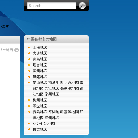
います
中国各都市の地図
上海地図
周辺の地図
大連地図
青島地図
煙台地図
蘇州地図
無錫地図
昆山地図
南通地図
太倉地図
常
熟地図
呉江地図
張家港地図
鎮
江地図
常州地図
杭州地図
寧波地図
義烏地図
平湖地図
嘉興地図
紹
興地図
温州地図
シンセン地図
東莞地図