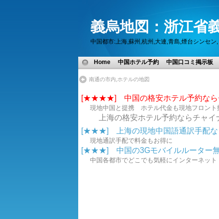
義烏地図：浙江省義
中国都市:上海,蘇州,杭州,大連,青島,煙台シン
Home
中国ホテル予約
中国口コミ掲示板
南通の市内,ホテルの地図
[★★★★] 中国の格安ホテル予約な
現地中国と提携 ホテル代金も現地フロント
上海の格安ホテル予約ならチャイ
[★★★] 上海の現地中国語通訳手配なら.
現地通訳手配で料金もお得に
[★★★] 中国の3Gモバイルルーター無線
中国各都市でどこでも気軽にインターネ