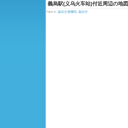
義烏駅(义乌火车站)付近周辺の地
Filed in:
義烏交通機関
,
義烏市