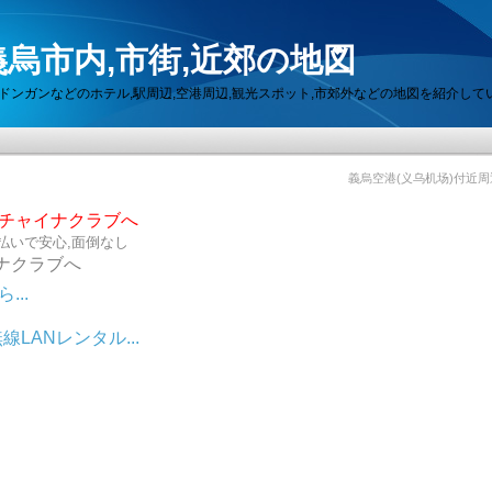
烏市内,市街,近郊の地図
セン,ドンガンなどのホテル,駅周辺,空港周辺,観光スポット,市郊外などの地図を紹介して
義烏空港(义乌机场)付近
らチャイナクラブへ
払いで安心,面倒なし
ナクラブへ
..
LANレンタル...
ット