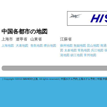
中国各都市の地図
上海市
遼寧省
山東省
江蘇省
上海地図
大連地図
青島地図
煙台地図
蘇州地図
無錫地図
昆山地図
南通
図
太倉地図
常熟地図
呉江地図
港地図
鎮江地図
常州地図
| Copyright ©2010
MAHOO!上海
, All rights reserved.|
中国ホテル予約
:
上海ホテル予約
|
中国,中