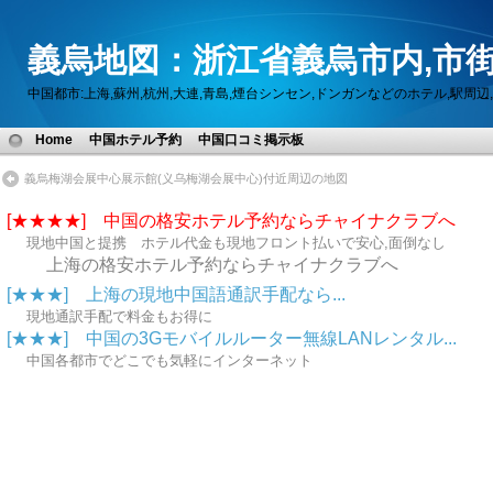
義烏地図：浙江省義烏市内,市街
中国都市:上海,蘇州,杭州,大連,青島,煙台シンセン,ドンガンなどのホテル,駅
Home
中国ホテル予約
中国口コミ掲示板
義烏梅湖会展中心展示館(义乌梅湖会展中心)付近周辺の地図
[★★★★] 中国の格安ホテル予約ならチャイナクラブへ
現地中国と提携 ホテル代金も現地フロント払いで安心,面倒なし
上海の格安ホテル予約ならチャイナクラブへ
[★★★] 上海の現地中国語通訳手配なら...
現地通訳手配で料金もお得に
[★★★] 中国の3Gモバイルルーター無線LANレンタル...
中国各都市でどこでも気軽にインターネット