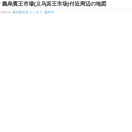
義烏賓王市場(义乌宾王市场)付近周辺の地図
Filed in:
義烏展示会,ビジネス
,
義烏市