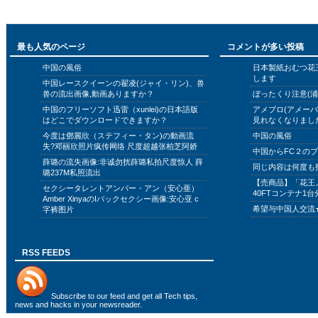
最も人気のページ
コメントが多い投稿
中国の風俗
日本製紙おむつ花
します
中国レースクイーンの翟凌(ジャイ・リン)、兽
兽の流出画像,動画ありますか？
ぼったくり注意(浦
中国のフリーソフト迅雷（xunlei)の日本語版
アメブロ(アメー
はどこでダウンロードできますか？
見れなくなりまし
今度は鄧麗欣（ステフィー・タン)の動画流
中国の風俗
失?邓丽欣照片疯传网络 尺度超越张柏芝阿娇
中国からFC２の
薛璐の流失画像:非诚勿扰薛璐私拍尺度惊人 薛
同じ内容は何度も
璐237M私照流出
【売商品】「花王
セクシータレントアンバー・アン（安心亜）
40FTコンテナ1台
Amber XinyaのIバックセクシー画像:安心亚 c
希望与中国人交流
字裤图片
RSS FEEDS
Subscribe to
our feed
and get all Tech tips,
news and hacks in your newsreader.