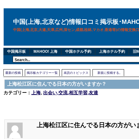
中国(上海,北京など)情報口コミ掲示板･MAH
中国(上海,北京,大連,天津,広州,深セン,成都,桂林,マカオ,香港等)の情報交
中国掲示板
MAHOO! 上海
中国ホテル予約
上海ホテル予約
旧M
最新の投稿
掲示板カテゴリー一覧
未読のトピックス
新規に投稿する。
上海松江区に住んでる日本の方がいますか？
カテゴリー：
上海
,
出会い,交流,相互学習,友達
上海松江区に住んでる日本の方がい