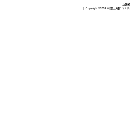
上海
| Copyright ©2009
中国[上海]口コミ掲