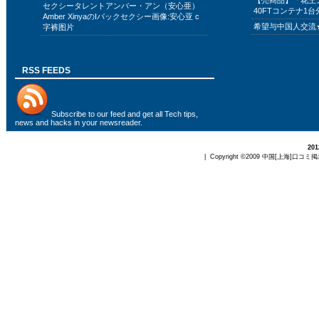
【売商品】「花王
セクシータレントアンバー・アン（安心亜）
40FTコンテナ1台
Amber XinyaのIバックセクシー画像:安心亚 c
希望与中国人交流
字裤图片
RSS FEEDS
Subscribe to
our feed
and get all Tech tips,
news and hacks in your newsreader.
20
| Copyright ©2009
中国[上海]口コミ掲