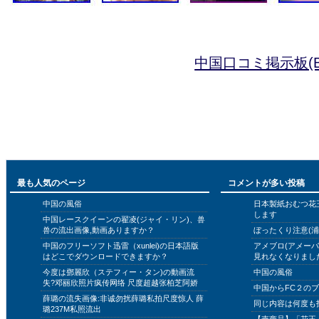
中国口コミ掲示板(B
最も人気のページ
コメントが多い投稿
中国の風俗
日本製紙おむつ花
します
中国レースクイーンの翟凌(ジャイ・リン)、兽
兽の流出画像,動画ありますか？
ぼったくり注意(浦
中国のフリーソフト迅雷（xunlei)の日本語版
アメブロ(アメー
はどこでダウンロードできますか？
見れなくなりまし
今度は鄧麗欣（ステフィー・タン)の動画流
中国の風俗
失?邓丽欣照片疯传网络 尺度超越张柏芝阿娇
中国からFC２の
薛璐の流失画像:非诚勿扰薛璐私拍尺度惊人 薛
同じ内容は何度も
璐237M私照流出