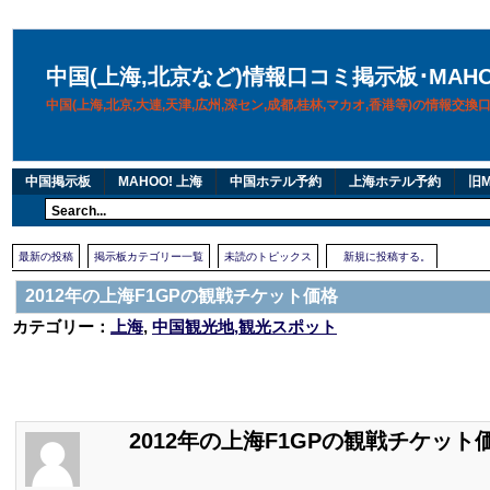
中国(上海,北京など)情報口コミ掲示板･MAH
中国(上海,北京,大連,天津,広州,深セン,成都,桂林,マカオ,香港等)の情報交
中国掲示板
MAHOO! 上海
中国ホテル予約
上海ホテル予約
旧M
最新の投稿
掲示板カテゴリー一覧
未読のトピックス
新規に投稿する。
2012年の上海F1GPの観戦チケット価格
カテゴリー：
上海
,
中国観光地,観光スポット
2012年の上海F1GPの観戦チケット