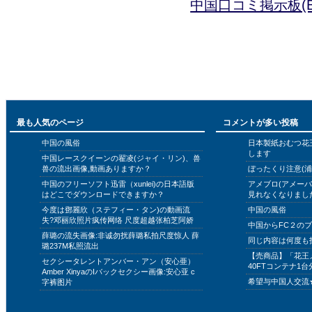
中国口コミ掲示板(B
最も人気のページ
コメントが多い投稿
中国の風俗
日本製紙おむつ花
します
中国レースクイーンの翟凌(ジャイ・リン)、兽
兽の流出画像,動画ありますか？
ぼったくり注意(浦
中国のフリーソフト迅雷（xunlei)の日本語版
アメブロ(アメー
はどこでダウンロードできますか？
見れなくなりまし
今度は鄧麗欣（ステフィー・タン)の動画流
中国の風俗
失?邓丽欣照片疯传网络 尺度超越张柏芝阿娇
中国からFC２の
薛璐の流失画像:非诚勿扰薛璐私拍尺度惊人 薛
同じ内容は何度も
璐237M私照流出
【売商品】「花王
セクシータレントアンバー・アン（安心亜）
40FTコンテナ1台
Amber XinyaのIバックセクシー画像:安心亚 c
希望与中国人交流
字裤图片