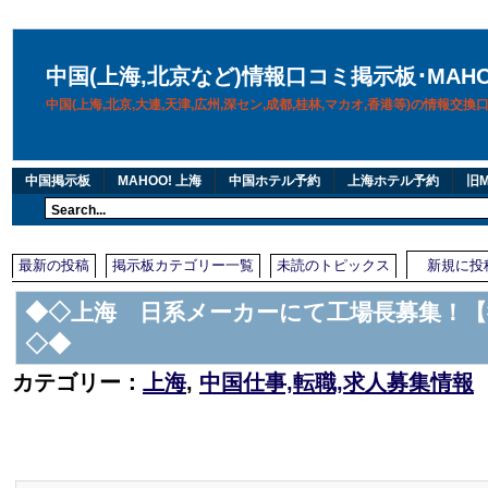
中国(上海,北京など)情報口コミ掲示板･MAH
中国(上海,北京,大連,天津,広州,深セン,成都,桂林,マカオ,香港等)の情報交
中国掲示板
MAHOO! 上海
中国ホテル予約
上海ホテル予約
旧M
最新の投稿
掲示板カテゴリー一覧
未読のトピックス
新規に投
◆◇上海 日系メーカーにて工場長募集！【
◇◆
カテゴリー：
上海
,
中国仕事,転職,求人募集情報