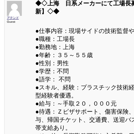
◆◇上海 日系メーカーにて工場長
新】◇◆
アテンド
Guest
●仕事内容：現場サイドの技術監督
●職種：工場長
●勤務地：上海
●年齢：３５～５５歳
●性別：男性
●学歴：不問
●語学： 不問
●スキル、経験：プラスチック技術
型経験者優遇。
●給与：～手取２０，０００元
●待遇：Ｚビザサポート、傷害保険
与、帰国チケット、交通費、送迎バ
帯支給あり。