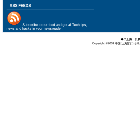
RSS FEEDS
Subscribe to
our feed
and get all Tech tips,
news and hacks in your newsreader.
◆◇上海 日
| Copyright ©2009
中国[上海]口コミ掲