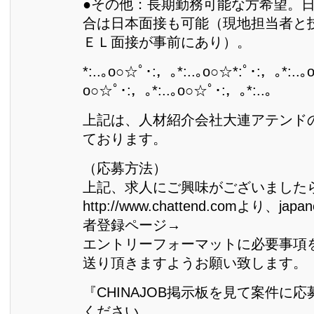
●その他：長期勤務可能な方希望。
合は日本面接も可能（現地担当者と
ＥＬ面接が事前にあり）。
*:..｡o○☆ﾟ･:，｡*:..｡o○☆*:ﾟ･:，｡*:..｡
o○☆ﾟ･:，｡*:..｡o○☆ﾟ･:，｡*:..｡
上記は、人材紹介会社大連アテンド
ております。
（応募方法）
上記、求人にご興味がございました
http://www.chattend.comより、j
者登録ページ→
エントリーフォーマットに必要事項
送り頂きますようお願い致します。
『CHINAJOB掲示板を見て案件に
ください。