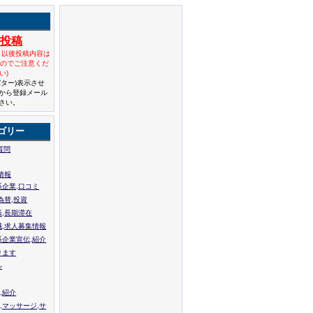
規投稿
と以後投稿内容は
んのでご注意くだ
い)
バター)表示させ
から登録メール
さい。
ゴリー
質問
情報
系企業,口コミ
為替,投資
張,長期滞在
職,求人募集情報
系企業宣伝,紹介
ります
ル
,紹介
,マッサージ,サ