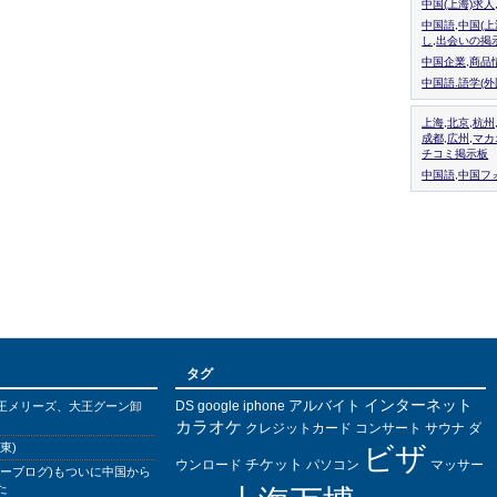
中国(上海)求
中国語,中国(
し,出会いの掲
中国企業,商品
中国語.語学(
上海,北京,杭州
成都,広州,マ
チコミ掲示板
中国語,中国フォ
タグ
インターネット
アルバイト
DS
王メリーズ、大王グーン卸
google
iphone
カラオケ
クレジットカード
コンサート
サウナ
ダ
東)
ビザ
チケット
ウンロード
パソコン
マッサー
バーブログ)もついに中国から
た