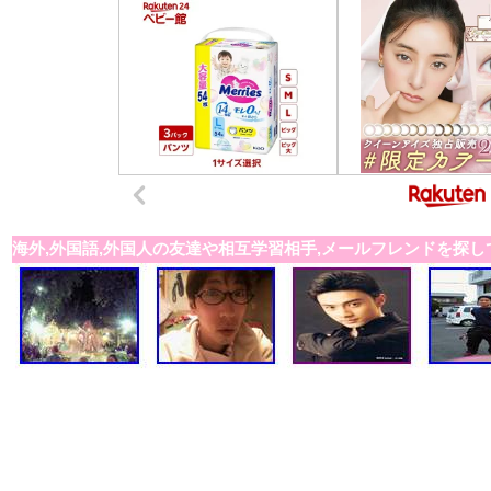
海外,外国語,外国人の友達や相互学習相手,メールフレンドを探し