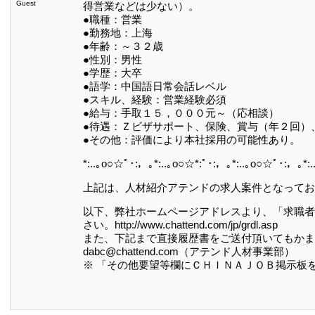
Guest
得営業などは少ない）。
●職種：営業
●勤務地：上海
●年齢：～３２歳
●性別：男性
●学歴：大卒
●語学：中国語日常会話レベル
●スキル、経験：営業経験必須
●給与：手取１５，０００元～（応相談）
●待遇：Ｚビザサポート、保険、賞与（年２回）
●その他：評価により本社採用の可能性あり。
*:..｡o○☆ﾟ･:，｡*:..｡o○☆*:ﾟ･:，｡*:..｡o○☆ﾟ･:，｡*:
上記は、人材紹介アテンドの求人案件となってお
以下、弊社ホームページアドレスより、「求職者
さい。http://www.chattend.com/jp/grdl.asp
また、下記まで直接履歴書をご送付頂いてもかま
dabc@chattend.com（アテンド人材事業部）
※ 「その他要望等欄にＣＨＩＮＡＪＯＢ掲示板