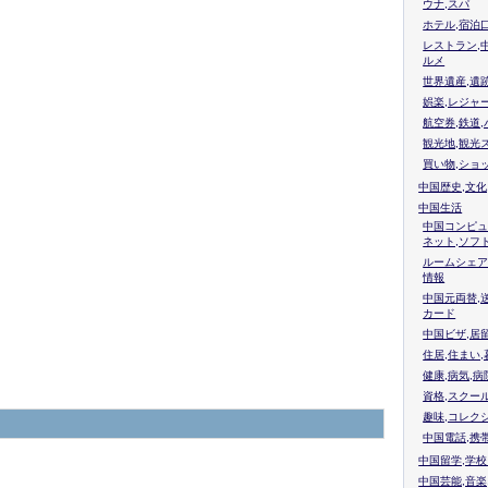
ウナ,スパ
ホテル,宿泊
レストラン,
ルメ
世界遺産,遺
娯楽,レジャ
航空券,鉄道,
観光地,観光
買い物,ショ
中国歴史,文化
中国生活
中国コンピュ
ネット,ソフ
ルームシェア
情報
中国元両替,
カード
中国ビザ,居
住居,住まい
健康,病気,病
資格,スクー
趣味,コレク
中国電話,携
中国留学,学
中国芸能,音楽