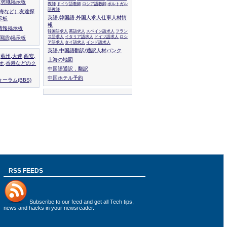
人,求職掲示板
教師
ドイツ語教師
ロシア語教師
ポルトガル
語教師
上海など）友達探
英語,韓国語,外国人求人仕事人材情
示板
報
情報掲示板
韓国語求人
英語求人
スペイン語求人
フラン
ス語求人
イタリア語求人
ドイツ語求人
ロシ
外国語)掲示板
ア語求人
タイ語求人
インド語求人
英語,中国語翻訳/通訳人材バンク
,蘇州,大連,西安,
上海の地図
カオ,香港などのク
中国語通訳，翻訳
中国ホテル予約
ーラム(BBS)
RSS FEEDS
Subscribe to
our feed
and get all Tech tips,
news and hacks in your newsreader.