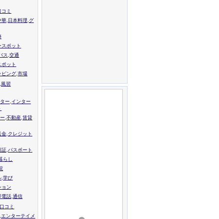
口コミ
中華,日本料理,グ
跡
ースポット
バス,交通
スポット
ッピング,市場
,風習
ター,インター
ト
ー,不動産,賃貸
送金,クレジット
留証,パスポート
,暮らし
院
ル,学び
ション
帯電話,通信
校口コミ
,エンターテイメ