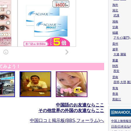
海外
湖北
武漢
湖南
甘粛
福建
アモイ(厦門)
貴州
遼寧
大連,瀋陽
重慶
てみよう！
陜西
西安
雲南
昆明,大理,麗
青海
香港
黒龍江
中国語のお友達ならここ
その他世界の外国の友達ならここ
旧MAHOO
中国口コミ掲示板(BBS,フォーラム)へ
中国上海情報交
日语/日本论坛(