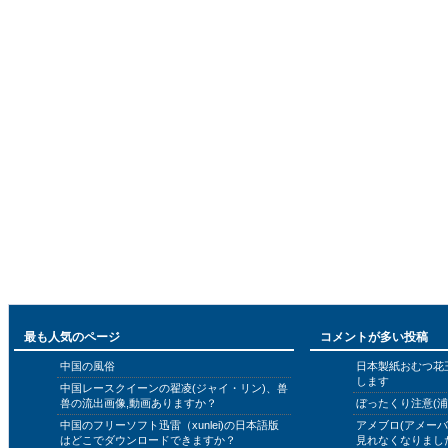
最も人気のページ
コメントが多い投稿
中国の風俗
日本製紙おむつ花
します
中国レースクイーンの翟凌(ジャイ・リン)、兽
兽の流出画像,動画ありますか？
ぼったくり注意(浦
中国のフリーソフト迅雷（xunlei)の日本語版
アメブロ(アメー
はどこでダウンロードできますか？
見れなくなりまし