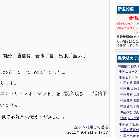
新規投稿
新
(登録されない
削除できませ
さ
登録後画像(ア
たい場合は
ここ
で設定してくだ
、有給、通信費、食事手当、出張手当あり。
掲示板カテ
中国情報交換,
..｡o○☆ﾟ･:，｡*:..｡o○☆ﾟ･:，｡*:..｡
中国ニュース
中国ビジネス
ります。
中国企業,日
中国株,金融,
エントリーフォーマット」をご記入頂き、ご送信下
中国駐在,出
中国仕事,転
いません。
中国企業,日
商品求む,売
を見て応募とお伝えください。」
法律,トラブ
中国旅行,観光
記事を引用して返信
中国お店宣伝
2011年 9月 9日 at 17:17
中国カラオケ