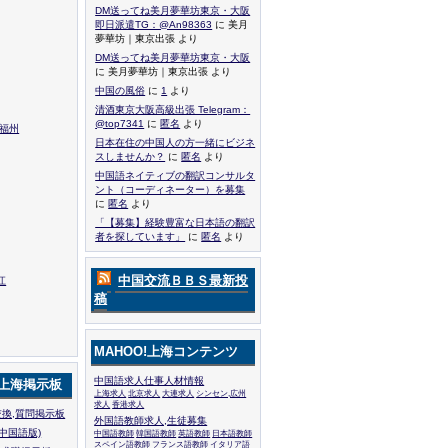
DM送ってね美月夢華坊東京・大阪
即日派遣TG：@An98363
に 美月
夢華坊｜東京出張 より
DM送ってね美月夢華坊東京・大阪
に 美月夢華坊｜東京出張 より
中国の風俗
に
1
より
清酒東京大阪高級出張 Telegram：
@top7341
に
匿名
より
,福州
日本在住の中国人の方一緒にビジネ
スしませんか？
に
匿名
より
中国語ネイティブの翻訳コンサルタ
ント（コーディネーター）を募集
に
匿名
より
「【募集】経験豊富な日本語の翻訳
者を探しています」
に
匿名
より
中国交流ＢＢＳ最新投
江
稿
MAHOO!上海コンテンツ
中国語求人仕事人材情報
!上海掲示板
上海求人
北京求人
大連求人
シンセン,広州
求人
香港求人
換,質問掲示板
外国語教師求人,生徒募集
中国語版)
中国語教師
韓国語教師
英語教師
日本語教師
スペイン語教師
フランス語教師
イタリア語