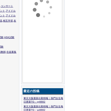
,コンサート
ント,アイドル
ント,アイドル
流,相互学習,友
験,HSK試験
試験
語教師,生徒募集
最近の投稿
東京大阪最新出勤情報｜熱門女生每
日更新TG：yy9882
東京大阪最新出勤情報｜熱門女生每
日更新TG：yy9882