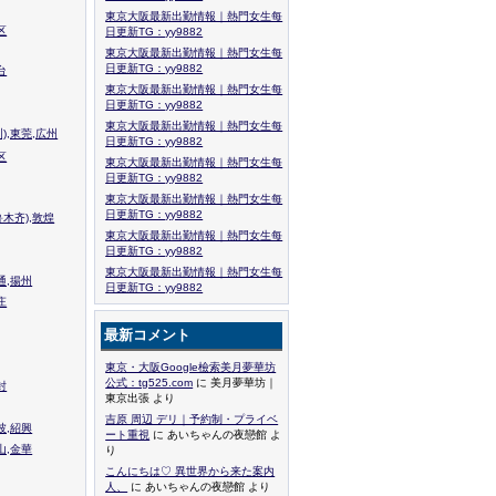
東京大阪最新出勤情報｜熱門女生每
区
日更新TG：yy9882
東京大阪最新出勤情報｜熱門女生每
日更新TG：yy9882
台
東京大阪最新出勤情報｜熱門女生每
日更新TG：yy9882
東京大阪最新出勤情報｜熱門女生每
),東莞,広州
日更新TG：yy9882
区
東京大阪最新出勤情報｜熱門女生每
日更新TG：yy9882
東京大阪最新出勤情報｜熱門女生每
日更新TG：yy9882
木齐),敦煌
東京大阪最新出勤情報｜熱門女生每
日更新TG：yy9882
東京大阪最新出勤情報｜熱門女生每
通,揚州
日更新TG：yy9882
庄
最新コメント
東京・大阪Google檢索美月夢華坊
公式：tg525.com
に 美月夢華坊｜
封
東京出張 より
吉原 周辺 デリ｜予約制・プライベ
波,紹興
ート重視
に あいちゃんの夜戀館 よ
山,金華
り
こんにちは♡ 異世界から来た案内
人、
に あいちゃんの夜戀館 より