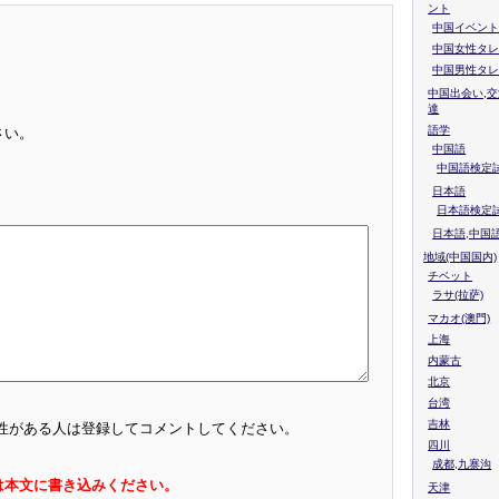
ント
中国イベント
中国女性タレ
中国男性タレ
中国出会い,交
達
語学
さい。
中国語
中国語検定試
日本語
日本語検定
日本語,中国
地域(中国国内)
チベット
ラサ(拉萨)
マカオ(澳門)
上海
内蒙古
北京
台湾
吉林
性がある人は登録してコメントしてください。
四川
成都,九寨沟
は本文に書き込みください。
天津