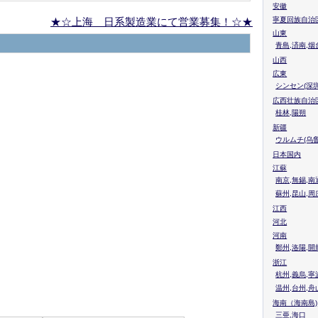
安徽
★☆上海 日系製造業にて営業募集！☆★
寧夏回族自治
山東
青島,済南,烟
山西
広東
シンセン(深圳
広西壮族自治
桂林,陽朔
新疆
ウルムチ(乌鲁
日本国内
江蘇
南京,無錫,南
蘇州,昆山,周
江西
河北
河南
鄭州,洛陽,開
浙江
杭州,義烏,寧
温州,台州,舟
海南（海南島)
三亜,海口