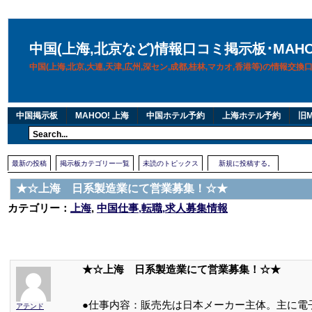
中国(上海,北京など)情報口コミ掲示板･MAH
中国(上海,北京,大連,天津,広州,深セン,成都,桂林,マカオ,香港等)の情報交
中国掲示板
MAHOO! 上海
中国ホテル予約
上海ホテル予約
旧M
最新の投稿
掲示板カテゴリー一覧
未読のトピックス
新規に投稿する。
★☆上海 日系製造業にて営業募集！☆★
カテゴリー：
上海
,
中国仕事,転職,求人募集情報
★☆上海 日系製造業にて営業募集！☆★
●仕事内容：販売先は日本メーカー主体。主に電
アテンド