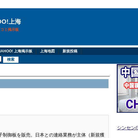
OO!上海
換口コミ掲示板
AHOO! 上海掲示板
上海地図
新規投稿
シンセン
子制御板を販売。日本との連絡業務が主体（新規獲