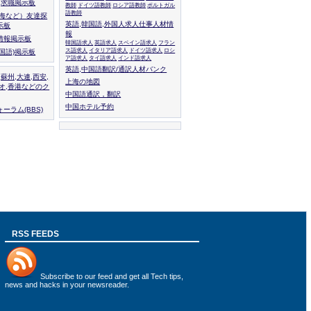
人,求職掲示板
教師
ドイツ語教師
ロシア語教師
ポルトガル
語教師
上海など）友達探
英語,韓国語,外国人求人仕事人材情
示板
報
情報掲示板
韓国語求人
英語求人
スペイン語求人
フラン
ス語求人
イタリア語求人
ドイツ語求人
ロシ
外国語)掲示板
ア語求人
タイ語求人
インド語求人
英語,中国語翻訳/通訳人材バンク
,蘇州,大連,西安,
上海の地図
カオ,香港などのク
中国語通訳，翻訳
中国ホテル予約
ーラム(BBS)
RSS FEEDS
Subscribe to
our feed
and get all Tech tips,
news and hacks in your newsreader.