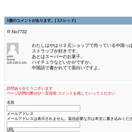
1個のコメントがあります。( 1スレッド)
No7732
わたしはやはり２元ショップで売っている中国っ
ストラップが好きです。
あとはスーパーのお菓子。
yoko
Guest
ハイチュウなどいかがですか。
119.228.0.181
中国語で書かれてて面白いですよ。
訪問ありがとうございます
ページ訪問の際ぜひ一言回答,コメントを残していってください
名前
メールアドレス
メールアドレスは表示されません。返信必要な方は本文に書き込みくだ
URL