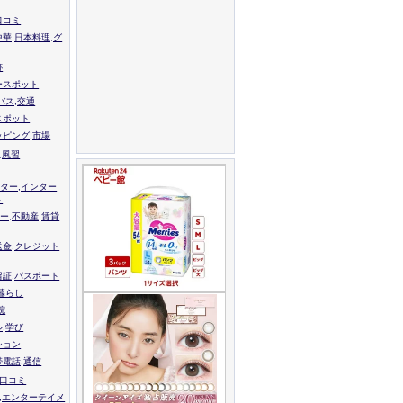
口コミ
中華,日本料理,グ
跡
ースポット
バス,交通
スポット
ッピング,市場
,風習
ター,インター
ト
ー,不動産,賃貸
送金,クレジット
留証,パスポート
,暮らし
院
ル,学び
ション
帯電話,通信
校口コミ
,エンターテイメ