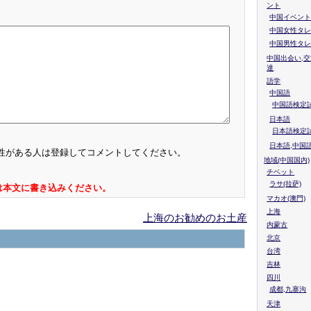
ント
中国イベント
中国女性タレ
中国男性タレ
中国出会い,交
達
語学
中国語
中国語検定試
日本語
日本語検定
日本語,中国
性がある人は登録してコメントしてください。
地域(中国国内)
チベット
ラサ(拉萨)
は本文に書き込みください。
マカオ(澳門)
上海
上海のお勧めのお土産
内蒙古
北京
台湾
吉林
四川
成都,九寨沟
天津