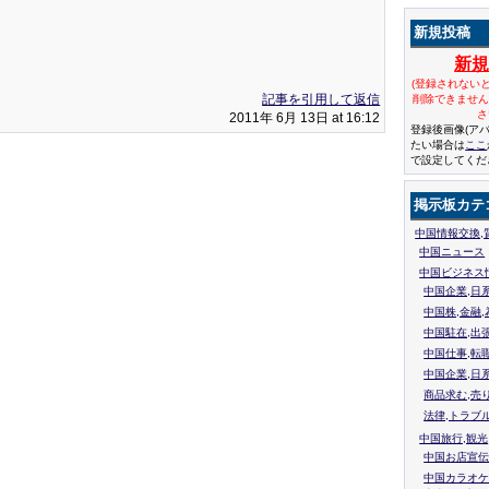
新規投稿
新
(登録されない
記事を引用して返信
削除できませ
さ
2011年 6月 13日 at 16:12
登録後画像(ア
たい場合は
ここ
で設定してくだ
掲示板カテ
中国情報交換,
中国ニュース
中国ビジネス
中国企業,日
中国株,金融,
中国駐在,出
中国仕事,転
中国企業,日
商品求む,売
法律,トラブ
中国旅行,観光
中国お店宣伝
中国カラオケ