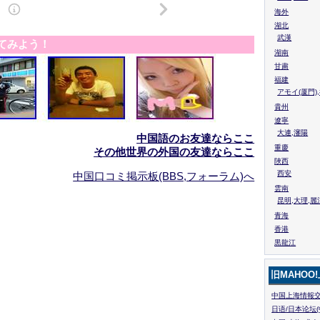
海外
湖北
武漢
てみよう！
湖南
甘粛
福建
アモイ(厦門)
貴州
遼寧
大連,瀋陽
中国語のお友達ならここ
重慶
その他世界の外国の友達ならここ
陜西
西安
中国口コミ掲示板(BBS,フォーラム)へ
雲南
昆明,大理,麗
青海
香港
黒龍江
旧MAHOO
中国上海情報交
日语/日本论坛(