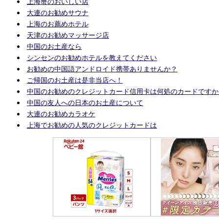
上海蟹のおいしい店
大連のお勧めサウナ
上海のお薦めホテル
天津のお勧めマッサージ店
中国のお土産なら
シンセンのお勧めホテルを教えてください
お勧めの中国語アンドロイド携帯ありませんか？
ご帰国のお土産は是非当店へ！
中国のお勧めのクレジットカード信用卡は何処のカードですか
中国の友人への日本のお土産について
大連のお勧めカラオケ
上海でお勧めの人気のクレジットカードは