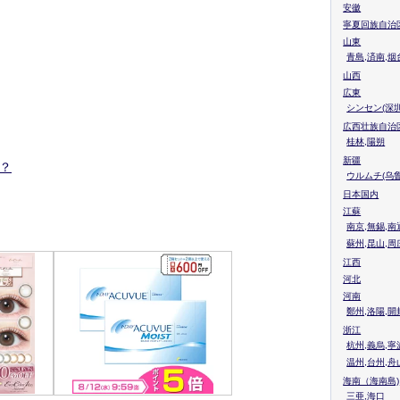
安徽
寧夏回族自治
山東
青島,済南,烟
山西
広東
シンセン(深圳
広西壮族自治
桂林,陽朔
新疆
？
ウルムチ(乌鲁
日本国内
江蘇
南京,無錫,南
蘇州,昆山,周
江西
河北
河南
鄭州,洛陽,開
浙江
杭州,義烏,寧
温州,台州,舟
海南（海南島)
三亜,海口