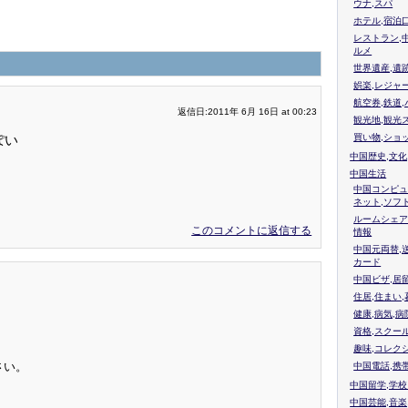
ウナ,スパ
ホテル,宿泊
レストラン,
ルメ
世界遺産,遺
娯楽,レジャ
航空券,鉄道,
返信日:2011年 6月 16日 at 00:23
観光地,観光
ぽい
買い物,ショ
中国歴史,文化
中国生活
中国コンピュ
ネット,ソフ
ルームシェア
このコメントに返信する
情報
中国元両替,
カード
中国ビザ,居
住居,住まい
健康,病気,病
資格,スクー
趣味,コレク
さい。
中国電話,携
中国留学,学
中国芸能,音楽