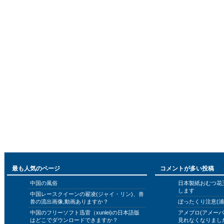
最も人気のページ
コメントが多い投稿
中国の風俗
日本製紙おむつ花
します
中国レースクイーンの翟凌(ジャイ・リン)、兽
兽の流出画像,動画ありますか？
ぼったくり注意(浦
中国のフリーソフト迅雷（xunlei)の日本語版
アメブロ(アメー
はどこでダウンロードできますか？
見れなくなりまし