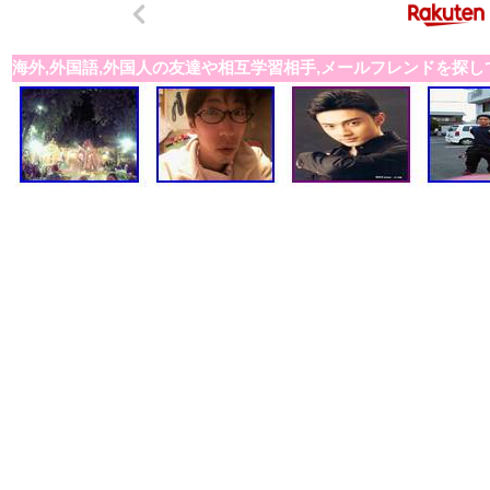
海外,外国語,外国人の友達や相互学習相手,メールフレンドを探し