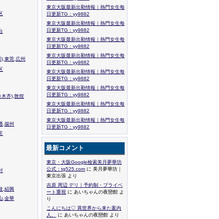
東京大阪最新出勤情報｜熱門女生每
区
日更新TG：yy9882
東京大阪最新出勤情報｜熱門女生每
日更新TG：yy9882
台
東京大阪最新出勤情報｜熱門女生每
日更新TG：yy9882
東京大阪最新出勤情報｜熱門女生每
),東莞,広州
日更新TG：yy9882
区
東京大阪最新出勤情報｜熱門女生每
日更新TG：yy9882
東京大阪最新出勤情報｜熱門女生每
日更新TG：yy9882
木齐),敦煌
東京大阪最新出勤情報｜熱門女生每
日更新TG：yy9882
東京大阪最新出勤情報｜熱門女生每
通,揚州
日更新TG：yy9882
庄
最新コメント
東京・大阪Google檢索美月夢華坊
公式：tg525.com
に 美月夢華坊｜
封
東京出張 より
吉原 周辺 デリ｜予約制・プライベ
波,紹興
ート重視
に あいちゃんの夜戀館 よ
山,金華
り
こんにちは♡ 異世界から来た案内
人、
に あいちゃんの夜戀館 より