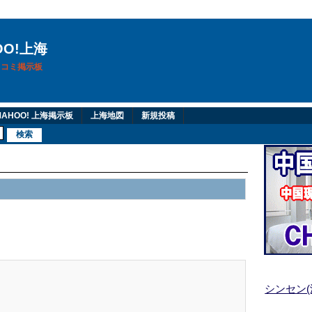
OO!上海
換口コミ掲示板
AHOO! 上海掲示板
上海地図
新規投稿
シンセン