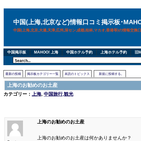
中国(上海,北京など)情報口コミ掲示板･MAH
中国(上海,北京,大連,天津,広州,深セン,成都,桂林,マカオ,香港等)の情報交
中国掲示板
MAHOO! 上海
中国ホテル予約
上海ホテル予約
旧M
最新の投稿
掲示板カテゴリー一覧
未読のトピックス
新規に投稿する。
上海のお勧めのお土産
カテゴリー：
上海
,
中国旅行,観光
上海のお勧めのお土産
上海のお勧めのお土産は何かありませんか？