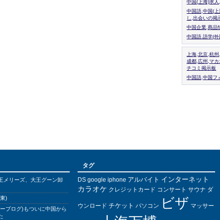
中国(上海)求
中国語,中国(
し,出会いの掲
中国企業,商品
中国語.語学(
上海,北京,杭州
成都,広州,マ
チコミ掲示板
中国語,中国フォ
タグ
インターネット
アルバイト
DS
王メリーズ、大王グーン卸
google
iphone
カラオケ
クレジットカード
コンサート
サウナ
ダ
東)
ビザ
チケット
ウンロード
パソコン
マッサー
バーブログ)もついに中国から
た