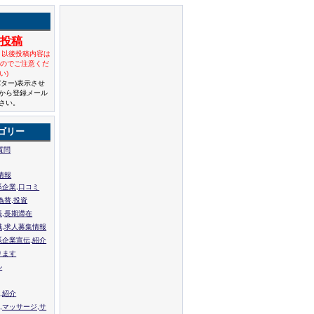
規投稿
と以後投稿内容は
んのでご注意くだ
い)
バター)表示させ
から登録メール
さい。
ゴリー
質問
情報
系企業,口コミ
為替,投資
張,長期滞在
職,求人募集情報
系企業宣伝,紹介
ります
ル
,紹介
,マッサージ,サ