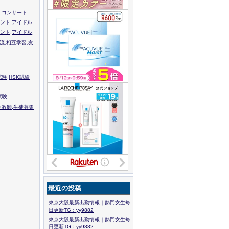
,コンサート
ント,アイドル
ント,アイドル
流,相互学習,友
験,HSK試験
試験
語教師,生徒募集
最近の投稿
東京大阪最新出勤情報｜熱門女生每
日更新TG：yy9882
東京大阪最新出勤情報｜熱門女生每
日更新TG：yy9882