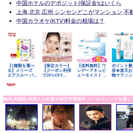
中国ホテルのデポジット(保証金)はいくら
上海,北京,広州,シンセンどこがマンション,不
中国カラオケ(KTV)料金の相場は？
海外,外国語,外国人の友達や相互学習相手,メールフレンドを探し