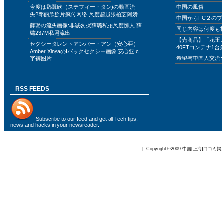
今度は鄧麗欣（ステフィー・タン)の動画流
中国の風俗
失?邓丽欣照片疯传网络 尺度超越张柏芝阿娇
中国からFC２の
薛璐の流失画像:非诚勿扰薛璐私拍尺度惊人 薛
同じ内容は何度も
璐237M私照流出
【売商品】「花王
セクシータレントアンバー・アン（安心亜）
40FTコンテナ1台
Amber XinyaのIバックセクシー画像:安心亚 c
希望与中国人交流
字裤图片
RSS FEEDS
Subscribe to
our feed
and get all Tech tips,
news and hacks in your newsreader.
| Copyright ©2009
中国[上海]口コミ掲