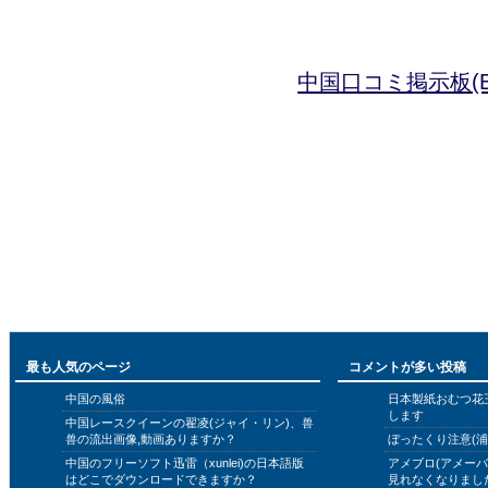
中国口コミ掲示板(B
最も人気のページ
コメントが多い投稿
中国の風俗
日本製紙おむつ花
します
中国レースクイーンの翟凌(ジャイ・リン)、兽
兽の流出画像,動画ありますか？
ぼったくり注意(浦
中国のフリーソフト迅雷（xunlei)の日本語版
アメブロ(アメー
はどこでダウンロードできますか？
見れなくなりまし