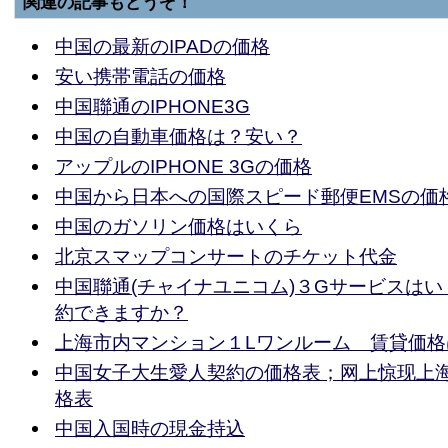
関連の記事もどうぞ！
中国の最新のIPADの価格
安い携帯電話の価格
中国聯通のIPHONE3G
中国の自動車価格は？安い？
アップルのIPHONE 3Gの価格
中国から日本への国際スピード郵便EMSの価
中国のガソリン価格はいくら
北京スマップコンサートのチケット代金
中国聯通(チャイナユニコム)３Gサービスは
約できますか？
上海市内マンション１Lワンルーム 賃貸価格
中国女子大生愛人契約の価格表；网上惊现上
格表
中国入国時の現金持込