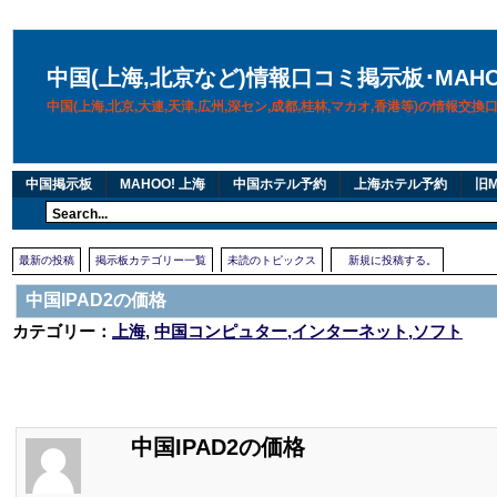
中国(上海,北京など)情報口コミ掲示板･MAH
中国(上海,北京,大連,天津,広州,深セン,成都,桂林,マカオ,香港等)の情報交
中国掲示板
MAHOO! 上海
中国ホテル予約
上海ホテル予約
旧M
最新の投稿
掲示板カテゴリー一覧
未読のトピックス
新規に投稿する。
中国IPAD2の価格
カテゴリー：
上海
,
中国コンピュター,インターネット,ソフト
中国IPAD2の価格