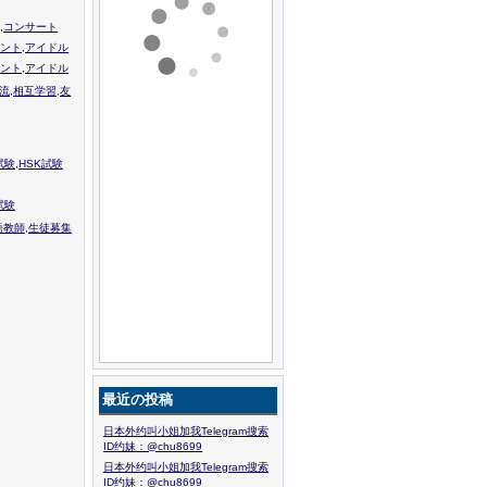
,コンサート
ント,アイドル
ント,アイドル
流,相互学習,友
験,HSK試験
試験
語教師,生徒募集
最近の投稿
日本外约叫小姐加我Telegram搜索
ID约妹：@chu8699
日本外约叫小姐加我Telegram搜索
ID约妹：@chu8699