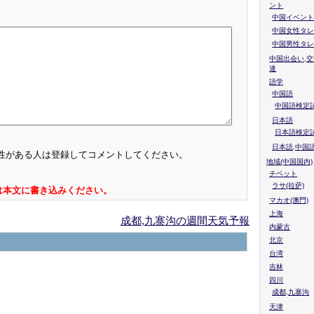
ント
中国イベント
中国女性タレ
中国男性タレ
中国出会い,交
達
語学
中国語
中国語検定試
日本語
日本語検定
日本語,中国
性がある人は登録してコメントしてください。
地域(中国国内)
チベット
ラサ(拉萨)
は本文に書き込みください。
マカオ(澳門)
上海
成都,九寨沟の週間天気予報
内蒙古
北京
台湾
吉林
四川
成都,九寨沟
天津