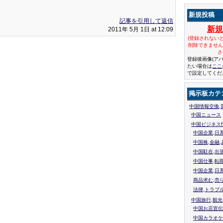
新規投稿
記事を引用して返信
新
2011年 5月 1日 at 12:09
(登録されない
削除できませ
さ
登録後画像(ア
たい場合は
ここ
で設定してくだ
掲示板カテ
中国情報交換,
中国ニュース
中国ビジネス
中国企業,日
中国株,金融,
中国駐在,出
中国仕事,転
中国企業,日
商品求む,売
法律,トラブ
中国旅行,観光
中国お店宣伝
中国カラオケ