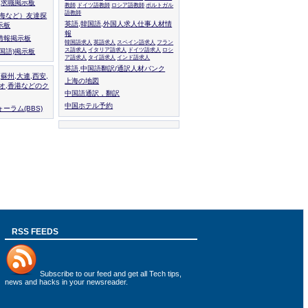
人,求職掲示板
教師
ドイツ語教師
ロシア語教師
ポルトガル
語教師
上海など）友達探
英語,韓国語,外国人求人仕事人材情
示板
報
情報掲示板
韓国語求人
英語求人
スペイン語求人
フラン
ス語求人
イタリア語求人
ドイツ語求人
ロシ
外国語)掲示板
ア語求人
タイ語求人
インド語求人
英語,中国語翻訳/通訳人材バンク
,蘇州,大連,西安,
上海の地図
カオ,香港などのク
中国語通訳，翻訳
中国ホテル予約
ーラム(BBS)
RSS FEEDS
Subscribe to
our feed
and get all Tech tips,
news and hacks in your newsreader.