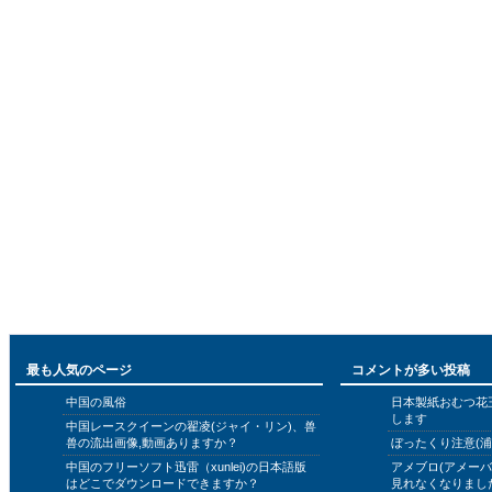
最も人気のページ
コメントが多い投稿
中国の風俗
日本製紙おむつ花
します
中国レースクイーンの翟凌(ジャイ・リン)、兽
兽の流出画像,動画ありますか？
ぼったくり注意(浦
中国のフリーソフト迅雷（xunlei)の日本語版
アメブロ(アメー
はどこでダウンロードできますか？
見れなくなりまし