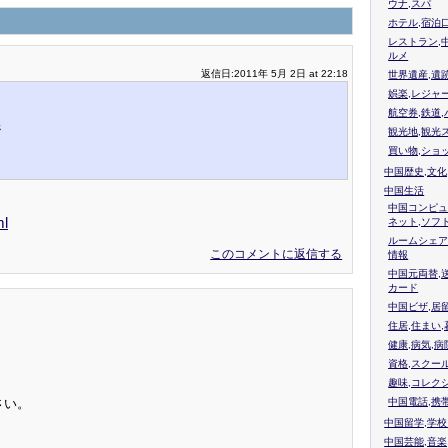
ウナ,スパ
ホテル,宿泊
レストラン,
ルメ
返信日:2011年 5月 2日 at 22:18
世界遺産,遺
娯楽,レジャ
航空券,鉄道,
ジ
観光地,観光
買い物,ショ
中国歴史,文化
中国生活
中国コンピュ
ml
ネット,ソフ
ルームシェア
このコメントに返信する
情報
中国元両替,
カード
中国ビザ,居
住居,住まい
健康,病気,病
資格,スクー
趣味,コレク
中国電話,携
さい。
中国留学,学
中国芸能,音楽