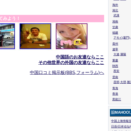
海外
湖北
武漢
てみよう！
湖南
甘粛
福建
アモイ(厦門)
貴州
遼寧
大連,瀋陽
中国語のお友達ならここ
重慶
その他世界の外国の友達ならここ
陜西
西安
中国口コミ掲示板(BBS,フォーラム)へ
雲南
昆明,大理,麗
青海
香港
黒龍江
旧MAHOO
中国上海情報交
日语/日本论坛(