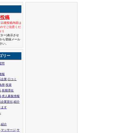
規投稿
と以後投稿内容は
んのでご注意くだ
い)
バター)表示させ
から登録メール
さい。
ゴリー
質問
情報
系企業,口コミ
為替,投資
張,長期滞在
職,求人募集情報
系企業宣伝,紹介
ります
ル
,紹介
,マッサージ,サ