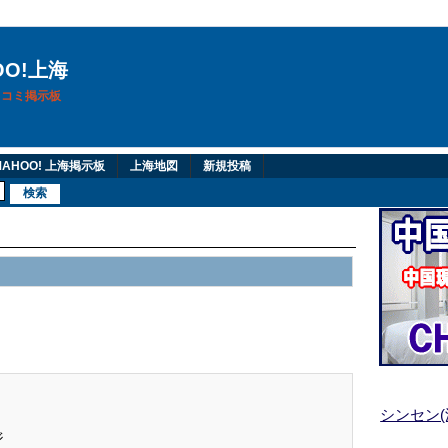
OO!上海
換口コミ掲示板
AHOO! 上海掲示板
上海地図
新規投稿
シンセン
ジ