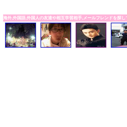
海外,外国語,外国人の友達や相互学習相手,メールフレンドを探し