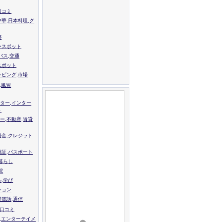
口コミ
中華,日本料理,グ
跡
ースポット
バス,交通
スポット
ッピング,市場
,風習
ター,インター
ト
ー,不動産,賃貸
送金,クレジット
留証,パスポート
,暮らし
院
ル,学び
ション
帯電話,通信
校口コミ
,エンターテイメ