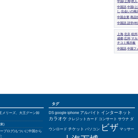
中国(上海)求
中国語,中国(
し,出会いの掲
中国企業,商品
中国語.語学(
上海,北京,杭州
成都,広州,マ
チコミ掲示板
中国語,中国フォ
タグ
インターネット
アルバイト
DS
王メリーズ、大王グーン卸
google
iphone
カラオケ
クレジットカード
コンサート
サウナ
ダ
東)
ビザ
チケット
ウンロード
パソコン
マッサー
バーブログ)もついに中国から
た