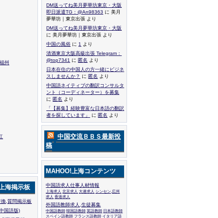
DM送ってね美月夢華坊東京・大阪
即日派遣TG：@An98363
に 美月
夢華坊｜東京出張 より
DM送ってね美月夢華坊東京・大阪
に 美月夢華坊｜東京出張 より
中国の風俗
に
1
より
清酒東京大阪高級出張 Telegram：
@top7341
に
匿名
より
,福州
日本在住の中国人の方一緒にビジネ
スしませんか？
に
匿名
より
中国語ネイティブの翻訳コンサルタ
ント（コーディネーター）を募集
に
匿名
より
「【募集】経験豊富な日本語の翻訳
者を探しています」
に
匿名
より
中国交流ＢＢＳ最新投
江
稿
MAHOO!上海コンテンツ
中国語求人仕事人材情報
!上海掲示板
上海求人
北京求人
大連求人
シンセン,広州
求人
香港求人
換,質問掲示板
外国語教師求人,生徒募集
中国語版)
中国語教師
韓国語教師
英語教師
日本語教師
スペイン語教師
フランス語教師
イタリア語