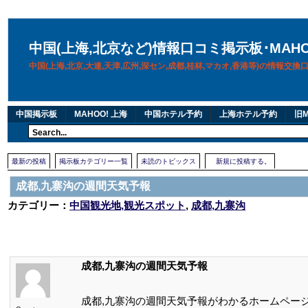
中国(上海,北京など)情報口コミ掲示板･MAH
中国(上海,北京,大連,天津,広州,深セン,成都,桂林,マカオ,香港等)の情報交
中国掲示板
MAHOO! 上海
中国ホテル予約
上海ホテル予約
旧M
最新の投稿
掲示板カテゴリー一覧
未読のトピックス
新規に投稿する。
成都,九寨沟の週間天気予報
カテゴリー：
中国観光地,観光スポット
,
成都,九寨沟
成都,九寨沟の週間天気予報
成都,九寨沟の週間天気予報がわかるホームペー