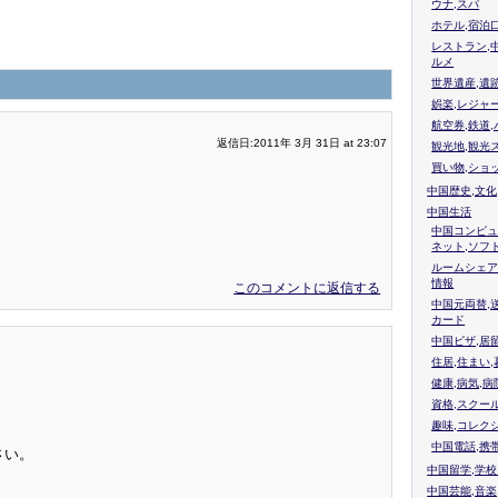
ウナ,スパ
ホテル,宿泊
レストラン,
ルメ
世界遺産,遺
娯楽,レジャ
航空券,鉄道,
返信日:2011年 3月 31日 at 23:07
観光地,観光
買い物,ショ
！
中国歴史,文化
中国生活
中国コンピュ
ネット,ソフ
ルームシェア
情報
このコメントに返信する
中国元両替,
カード
中国ビザ,居
住居,住まい
健康,病気,病
資格,スクー
趣味,コレク
中国電話,携
さい。
中国留学,学
中国芸能,音楽