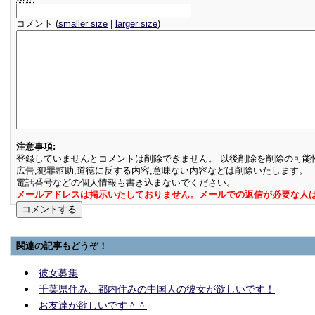
コメント (
smaller size
|
larger size
)
注意事項:
登録していませんとコメントは削除できません。 以後削除を削除の可能
広告,犯罪幇助,道徳に反する内容,意味ない内容などは削除いたします。
電話番号などの個人情報も書き込まないでください。
メールアドレスは掲示いたしておりません。メールでの返信が必要な人
関連の記事もどうぞ！
彼女募集
千葉県住み、都内住みの中国人の彼女が欲しいです！
お友達が欲しいです＾＾