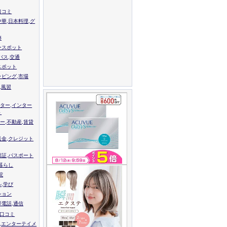
口コミ
中華,日本料理,グ
跡
ースポット
バス,交通
スポット
ッピング,市場
,風習
ター,インター
ト
ー,不動産,賃貸
送金,クレジット
留証,パスポート
,暮らし
院
ル,学び
ション
帯電話,通信
校口コミ
,エンターテイメ