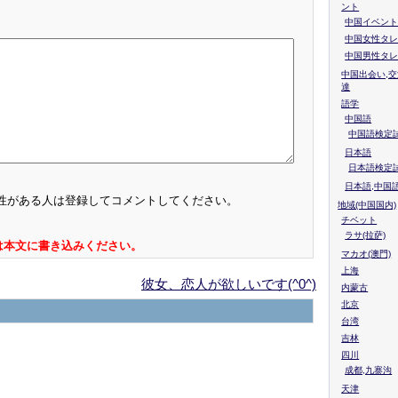
ント
中国イベント
中国女性タレ
中国男性タレ
中国出会い,交
達
語学
中国語
中国語検定試
日本語
日本語検定
日本語,中国
性がある人は登録してコメントしてください。
地域(中国国内)
チベット
ラサ(拉萨)
は本文に書き込みください。
マカオ(澳門)
上海
彼女、恋人が欲しいです(^0^)
内蒙古
北京
台湾
吉林
四川
成都,九寨沟
天津