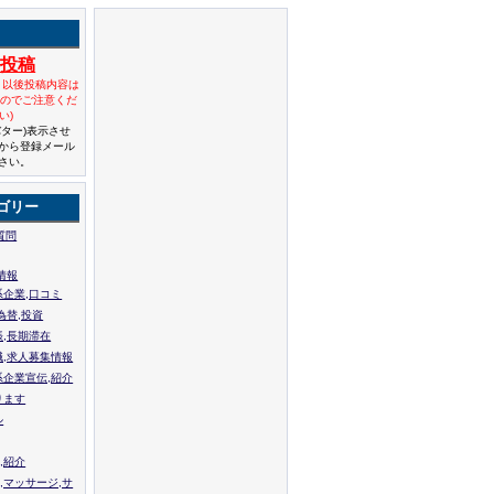
規投稿
と以後投稿内容は
んのでご注意くだ
い)
バター)表示させ
から登録メール
さい。
ゴリー
質問
情報
系企業,口コミ
為替,投資
張,長期滞在
職,求人募集情報
系企業宣伝,紹介
ります
ル
,紹介
,マッサージ,サ