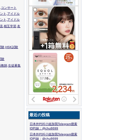
,コンサート
ント,アイドル
ント,アイドル
流,相互学習,友
験,HSK試験
試験
語教師,生徒募集
最近の投稿
日本外约叫小姐加我Telegram搜索
ID约妹：@chu8699
日本外约叫小姐加我Telegram搜索
ID约妹：@chu8699