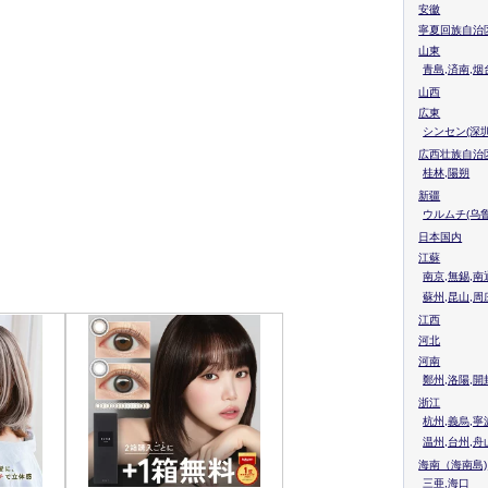
安徽
寧夏回族自治
山東
青島,済南,烟
山西
広東
シンセン(深圳
広西壮族自治
桂林,陽朔
新疆
ウルムチ(乌鲁
日本国内
江蘇
南京,無錫,南
蘇州,昆山,周
江西
河北
河南
鄭州,洛陽,開
浙江
杭州,義烏,寧
温州,台州,舟
海南（海南島)
三亜,海口