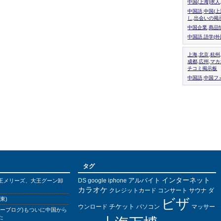
中国(上海)求
中国語,中国(
し,出会いの掲
中国企業,商品
中国語.語学(
上海,北京,杭州
成都,広州,マ
チコミ掲示板
中国語,中国フォ
タグ
インターネット
アルバイト
DS
王メリーズ、大王グーン卸
google
iphone
カラオケ
クレジットカード
コンサート
サウナ
ダ
東)
ビザ
チケット
ウンロード
パソコン
マッサー
バーブログ)もついに中国から
た