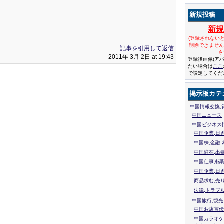
新規投稿
新
(登録されない
削除できませ
記事を引用して返信
さ
2011年 3月 2日 at 19:43
登録後画像(ア
たい場合は
ここ
で設定してくだ
掲示板カテ
中国情報交換,
中国ニュース
中国ビジネス
中国企業,日
中国株,金融,
中国駐在,出
中国仕事,転
中国企業,日
商品求む,売
法律,トラブ
中国旅行,観光
中国お店宣伝
中国カラオケ