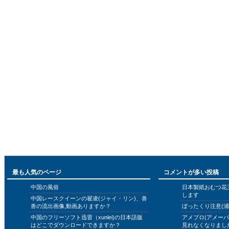
最も人気のページ
コメントが多い投稿
中国の風俗
日本製紙おむつ花
します
中国レースクイーンの翟凌(ジャイ・リン)、兽
兽の流出画像,動画ありますか？
ぼったくり注意(浦
中国のフリーソフト迅雷（xunlei)の日本語版
アメブロ(アメー
はどこでダウンロードできますか？
見れなくなりまし