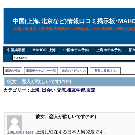
中国(上海,北京など)情報口コミ掲示板･MAH
中国(上海,北京,大連,天津,広州,深セン,成都,桂林,マカオ,香港等)の情報交
中国掲示板
MAHOO! 上海
中国ホテル予約
上海ホテル予約
旧M
最新の投稿
掲示板カテゴリー一覧
未読のトピックス
新規に投稿する。
彼女、恋人が欲しいです(^0^)
カテゴリー：
上海
,
出会い,交流,相互学習,友達
彼女、恋人が欲しいです(^0^)
上海に駐在する日本人男32歳です。
上海に駐在する日本