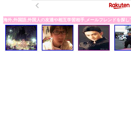
海外,外国語,外国人の友達や相互学習相手,メールフレンドを探し