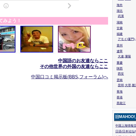
海外
湖北
武漢
てみよう！
湖南
甘粛
福建
アモイ(厦門)
貴州
遼寧
大連,瀋陽
中国語のお友達ならここ
重慶
その他世界の外国の友達ならここ
陜西
西安
中国口コミ掲示板(BBS,フォーラム)へ
雲南
昆明,大理,麗
青海
香港
黒龍江
旧MAHOO
中国上海情報交
日语/日本论坛(