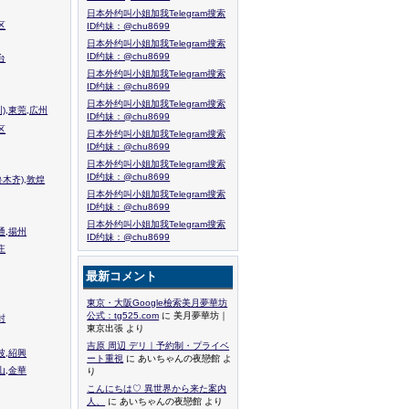
日本外约叫小姐加我Telegram搜索
区
ID约妹：@chu8699
日本外约叫小姐加我Telegram搜索
ID约妹：@chu8699
台
日本外约叫小姐加我Telegram搜索
ID约妹：@chu8699
日本外约叫小姐加我Telegram搜索
),東莞,広州
ID约妹：@chu8699
区
日本外约叫小姐加我Telegram搜索
ID约妹：@chu8699
日本外约叫小姐加我Telegram搜索
ID约妹：@chu8699
木齐),敦煌
日本外约叫小姐加我Telegram搜索
ID约妹：@chu8699
日本外约叫小姐加我Telegram搜索
通,揚州
ID约妹：@chu8699
庄
最新コメント
東京・大阪Google檢索美月夢華坊
公式：tg525.com
に 美月夢華坊｜
封
東京出張 より
吉原 周辺 デリ｜予約制・プライベ
波,紹興
ート重視
に あいちゃんの夜戀館 よ
山,金華
り
こんにちは♡ 異世界から来た案内
人、
に あいちゃんの夜戀館 より