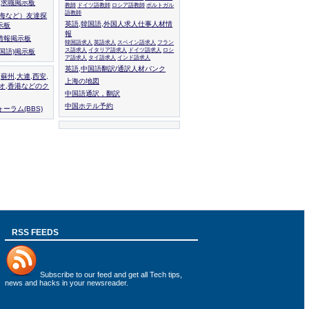
人,求職掲示板
教師
ドイツ語教師
ロシア語教師
ポルトガル
語教師
上海など）友達探
英語,韓国語,外国人求人仕事人材情
示板
報
情報掲示板
韓国語求人
英語求人
スペイン語求人
フラン
ス語求人
イタリア語求人
ドイツ語求人
ロシ
外国語)掲示板
ア語求人
タイ語求人
インド語求人
英語,中国語翻訳/通訳人材バンク
,蘇州,大連,西安,
上海の地図
カオ,香港などのク
中国語通訳，翻訳
中国ホテル予約
ーラム(BBS)
RSS FEEDS
Subscribe to
our feed
and get all Tech tips,
news and hacks in your newsreader.