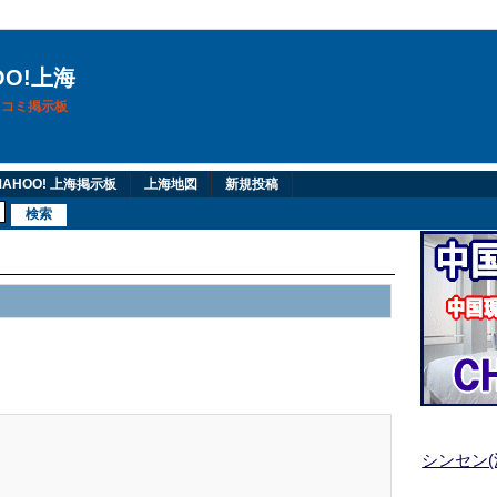
OO!上海
換口コミ掲示板
AHOO! 上海掲示板
上海地図
新規投稿
シンセン