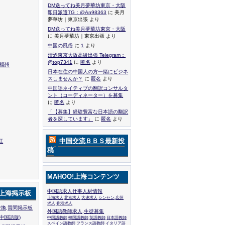
DM送ってね美月夢華坊東京・大阪
即日派遣TG：@An98363
に 美月
夢華坊｜東京出張 より
DM送ってね美月夢華坊東京・大阪
に 美月夢華坊｜東京出張 より
中国の風俗
に
1
より
清酒東京大阪高級出張 Telegram：
@top7341
に
匿名
より
,福州
日本在住の中国人の方一緒にビジネ
スしませんか？
に
匿名
より
中国語ネイティブの翻訳コンサルタ
ント（コーディネーター）を募集
に
匿名
より
「【募集】経験豊富な日本語の翻訳
者を探しています」
に
匿名
より
中国交流ＢＢＳ最新投
江
稿
MAHOO!上海コンテンツ
中国語求人仕事人材情報
!上海掲示板
上海求人
北京求人
大連求人
シンセン,広州
求人
香港求人
換,質問掲示板
外国語教師求人,生徒募集
中国語版)
中国語教師
韓国語教師
英語教師
日本語教師
スペイン語教師
フランス語教師
イタリア語