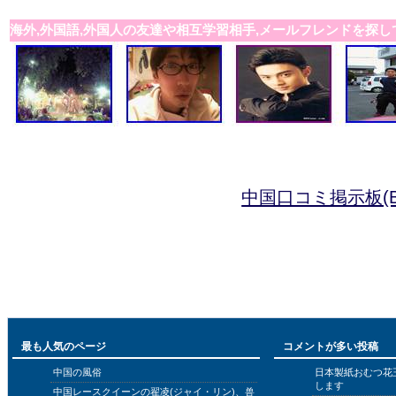
海外,外国語,外国人の友達や相互学習相手,メールフレンドを探し
中国口コミ掲示板(B
最も人気のページ
コメントが多い投稿
中国の風俗
日本製紙おむつ花
します
中国レースクイーンの翟凌(ジャイ・リン)、兽