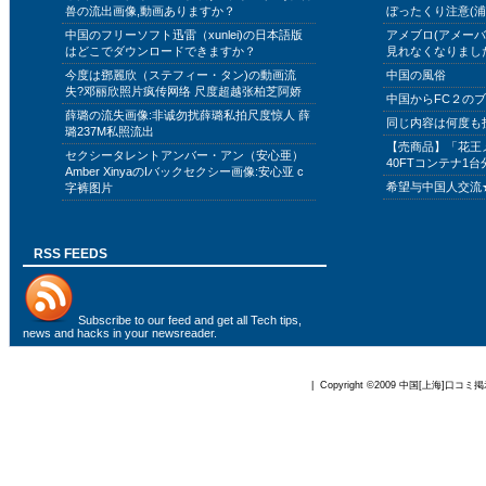
兽の流出画像,動画ありますか？
ぼったくり注意(浦
中国のフリーソフト迅雷（xunlei)の日本語版
アメブロ(アメー
はどこでダウンロードできますか？
見れなくなりまし
今度は鄧麗欣（ステフィー・タン)の動画流
中国の風俗
失?邓丽欣照片疯传网络 尺度超越张柏芝阿娇
中国からFC２の
薛璐の流失画像:非诚勿扰薛璐私拍尺度惊人 薛
同じ内容は何度も
璐237M私照流出
【売商品】「花王
セクシータレントアンバー・アン（安心亜）
40FTコンテナ1台
Amber XinyaのIバックセクシー画像:安心亚 c
希望与中国人交流
字裤图片
RSS FEEDS
Subscribe to
our feed
and get all Tech tips,
news and hacks in your newsreader.
| Copyright ©2009
中国[上海]口コミ掲