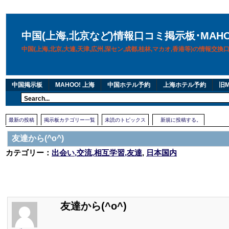
中国(上海,北京など)情報口コミ掲示板･MAH
中国(上海,北京,大連,天津,広州,深セン,成都,桂林,マカオ,香港等)の情報交
中国掲示板
MAHOO! 上海
中国ホテル予約
上海ホテル予約
旧M
最新の投稿
掲示板カテゴリー一覧
未読のトピックス
新規に投稿する。
友達から(^o^)
カテゴリー：
出会い,交流,相互学習,友達
,
日本国内
友達から(^o^)