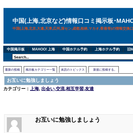
中国(上海,北京など)情報口コミ掲示板･MAH
中国(上海,北京,大連,天津,広州,深セン,成都,桂林,マカオ,香港等)の情報交
中国掲示板
MAHOO! 上海
中国ホテル予約
上海ホテル予約
旧M
最新の投稿
掲示板カテゴリー一覧
未読のトピックス
新規に投稿する。
お互いに勉強しましょう
カテゴリー：
上海
,
出会い,交流,相互学習,友達
お互いに勉強しましょう