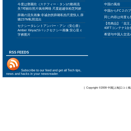
今度は鄧麗欣（ステフィー・タン)の動画流
中国の風俗
失?邓丽欣照片疯传网络 尺度超越张柏芝阿娇
中国からFC２の
薛璐の流失画像:非诚勿扰薛璐私拍尺度惊人 薛
同じ内容は何度も
璐237M私照流出
【売商品】「花王
セクシータレントアンバー・アン（安心亜）
40FTコンテナ1台
Amber XinyaのIバックセクシー画像:安心亚 c
希望与中国人交流
字裤图片
RSS FEEDS
Subscribe to
our feed
and get all Tech tips,
news and hacks in your newsreader.
| Copyright ©2009
中国[上海]口コミ掲