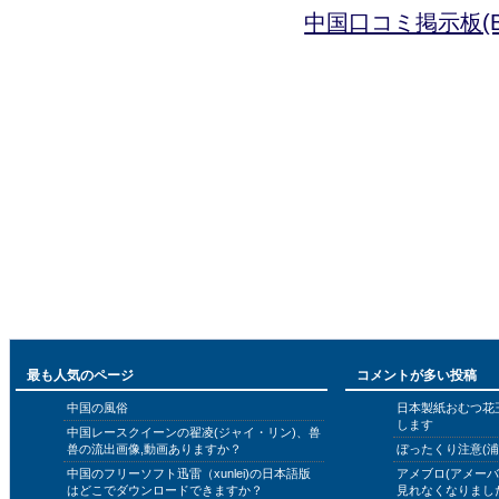
中国口コミ掲示板(B
最も人気のページ
コメントが多い投稿
中国の風俗
日本製紙おむつ花
します
中国レースクイーンの翟凌(ジャイ・リン)、兽
兽の流出画像,動画ありますか？
ぼったくり注意(浦
中国のフリーソフト迅雷（xunlei)の日本語版
アメブロ(アメー
はどこでダウンロードできますか？
見れなくなりまし