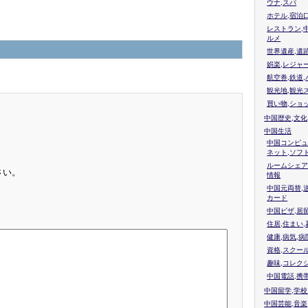
ウナ,スパ
ホテル,宿泊
レストラン,
ルメ
世界遺産,遺
娯楽,レジャ
航空券,鉄道,
観光地,観光
買い物,ショ
中国歴史,文化
中国生活
中国コンピュ
ネット,ソフ
ルームシェア
さい。
情報
中国元両替,
カード
中国ビザ,居
住居,住まい
健康,病気,病
資格,スクー
趣味,コレク
中国電話,携
中国留学,学
中国芸能,音楽