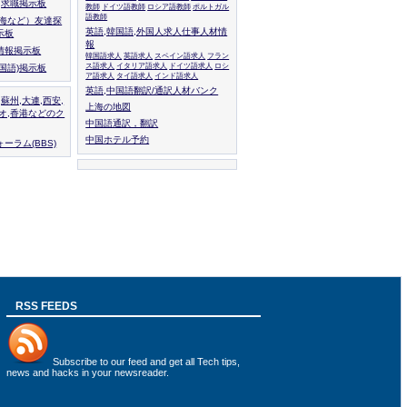
人,求職掲示板
教師
ドイツ語教師
ロシア語教師
ポルトガル
語教師
上海など）友達探
英語,韓国語,外国人求人仕事人材情
示板
報
情報掲示板
韓国語求人
英語求人
スペイン語求人
フラン
ス語求人
イタリア語求人
ドイツ語求人
ロシ
外国語)掲示板
ア語求人
タイ語求人
インド語求人
英語,中国語翻訳/通訳人材バンク
,蘇州,大連,西安,
上海の地図
カオ,香港などのク
中国語通訳，翻訳
中国ホテル予約
ーラム(BBS)
RSS FEEDS
Subscribe to
our feed
and get all Tech tips,
news and hacks in your newsreader.