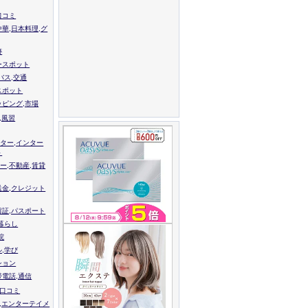
口コミ
中華,日本料理,グ
跡
ースポット
バス,交通
スポット
ッピング,市場
,風習
ター,インター
ト
ー,不動産,賃貸
送金,クレジット
留証,パスポート
,暮らし
院
ル,学び
ション
帯電話,通信
校口コミ
,エンターテイメ