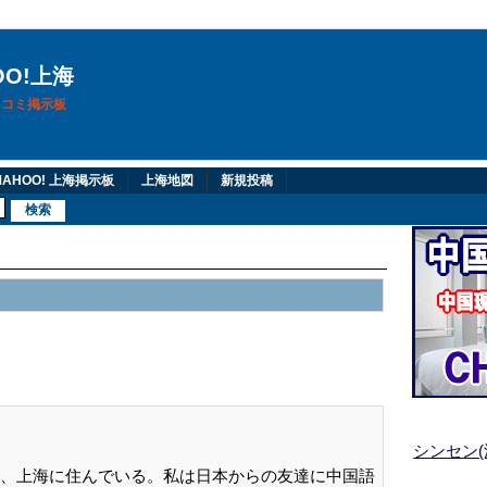
OO!上海
換口コミ掲示板
AHOO! 上海掲示板
上海地図
新規投稿
シンセン
、上海に住んでいる。私は日本からの友達に中国語