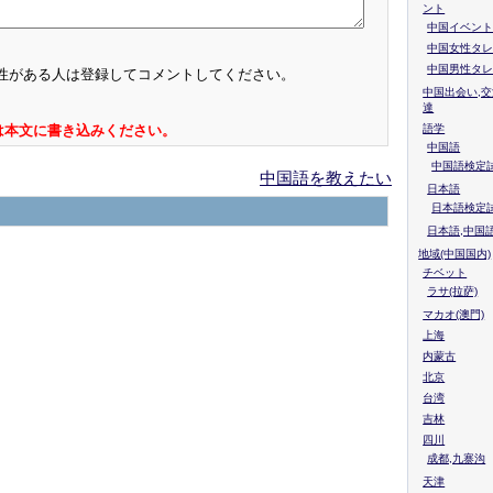
ント
中国イベント
中国女性タレ
中国男性タレ
性がある人は登録してコメントしてください。
中国出会い,交
達
語学
は本文に書き込みください。
中国語
中国語検定試
中国語を教えたい
日本語
日本語検定
日本語,中国
地域(中国国内)
チベット
ラサ(拉萨)
マカオ(澳門)
上海
内蒙古
北京
台湾
吉林
四川
成都,九寨沟
天津