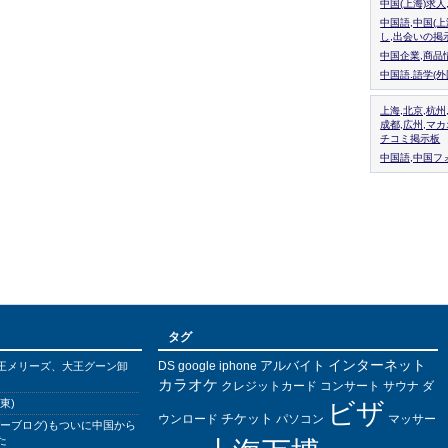
中国(上海)求
中国語,中国(
し,出会いの掲
中国企業,商品
中国語.語学(
上海,北京,杭州
成都,広州,マ
チコミ掲示板
中国語,中国フォ
タグ
インターネット
アルバイト
DS
王メリーズ、大王グーン卸
google
iphone
カラオケ
クレジットカード
コンサート
サウナ
ダ
東)
ビザ
チケット
ウンロード
パソコン
マッサー
バーブログ)もついに中国から
た