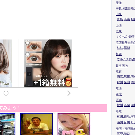
安徽
寧夏回族自治
山東
青島,済南,烟
山西
広東
シンセン(深圳
広西壮族自治
桂林,陽朔
新疆
ウルムチ(乌鲁
日本国内
江蘇
南京,無錫,南
蘇州,昆山,周
江西
河北
河南
鄭州,洛陽,開
てみよう！
浙江
杭州,義烏,寧
温州,台州,舟
海南（海南島)
三亜,海口