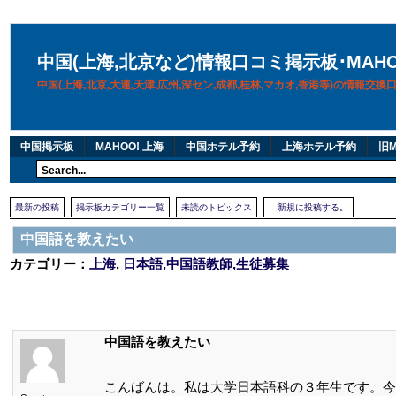
中国(上海,北京など)情報口コミ掲示板･MAH
中国(上海,北京,大連,天津,広州,深セン,成都,桂林,マカオ,香港等)の情報交
中国掲示板
MAHOO! 上海
中国ホテル予約
上海ホテル予約
旧M
最新の投稿
掲示板カテゴリー一覧
未読のトピックス
新規に投稿する。
中国語を教えたい
カテゴリー：
上海
,
日本語,中国語教師,生徒募集
中国語を教えたい
こんばんは。私は大学日本語科の３年生です。今