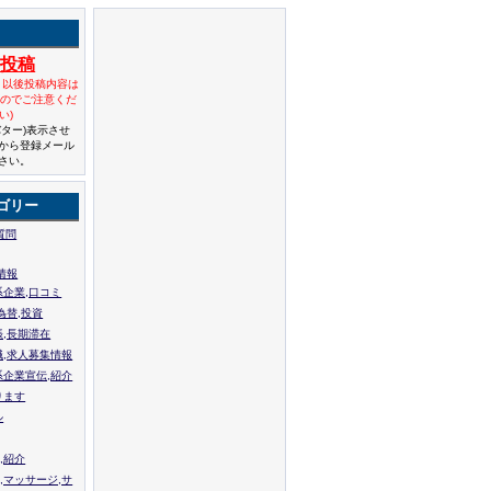
規投稿
と以後投稿内容は
んのでご注意くだ
い)
バター)表示させ
から登録メール
さい。
ゴリー
質問
情報
系企業,口コミ
為替,投資
張,長期滞在
職,求人募集情報
系企業宣伝,紹介
ります
ル
,紹介
,マッサージ,サ