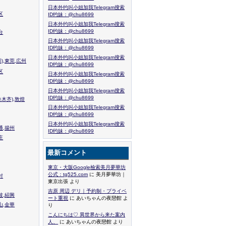
日本外约叫小姐加我Telegram搜索
区
ID约妹：@chu8699
日本外约叫小姐加我Telegram搜索
ID约妹：@chu8699
台
日本外约叫小姐加我Telegram搜索
ID约妹：@chu8699
日本外约叫小姐加我Telegram搜索
),東莞,広州
ID约妹：@chu8699
区
日本外约叫小姐加我Telegram搜索
ID约妹：@chu8699
日本外约叫小姐加我Telegram搜索
ID约妹：@chu8699
木齐),敦煌
日本外约叫小姐加我Telegram搜索
ID约妹：@chu8699
日本外约叫小姐加我Telegram搜索
通,揚州
ID约妹：@chu8699
庄
最新コメント
東京・大阪Google檢索美月夢華坊
公式：tg525.com
に 美月夢華坊｜
封
東京出張 より
吉原 周辺 デリ｜予約制・プライベ
波,紹興
ート重視
に あいちゃんの夜戀館 よ
山,金華
り
こんにちは♡ 異世界から来た案内
人、
に あいちゃんの夜戀館 より