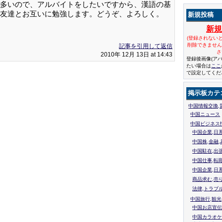
多いので、アルバイトをしたいですから、漢語の基
友達とお互いに勉強します。どうぞ、よろしく。
新規投稿
新
(登録されない
削除できませ
記事を引用して返信
さ
2010年 12月 13日 at 14:43
登録後画像(ア
たい場合は
ここ
で設定してくだ
掲示板カテ
中国情報交換,
中国ニュース
中国ビジネス
中国企業,日
中国株,金融,
中国駐在,出
中国仕事,転
中国企業,日
商品求む,売
法律,トラブ
中国旅行,観光
中国お店宣伝
中国カラオケ