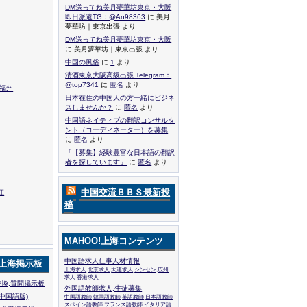
DM送ってね美月夢華坊東京・大阪
即日派遣TG：@An98363
に 美月
夢華坊｜東京出張 より
DM送ってね美月夢華坊東京・大阪
に 美月夢華坊｜東京出張 より
中国の風俗
に
1
より
清酒東京大阪高級出張 Telegram：
@top7341
に
匿名
より
,福州
日本在住の中国人の方一緒にビジネ
スしませんか？
に
匿名
より
中国語ネイティブの翻訳コンサルタ
ント（コーディネーター）を募集
に
匿名
より
「【募集】経験豊富な日本語の翻訳
者を探しています」
に
匿名
より
中国交流ＢＢＳ最新投
江
稿
MAHOO!上海コンテンツ
中国語求人仕事人材情報
!上海掲示板
上海求人
北京求人
大連求人
シンセン,広州
求人
香港求人
換,質問掲示板
外国語教師求人,生徒募集
中国語版)
中国語教師
韓国語教師
英語教師
日本語教師
スペイン語教師
フランス語教師
イタリア語