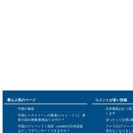
最も人気のページ
コメントが多い投稿
中国の風俗
日本製紙おむつ花
します
中国レースクイーンの翟凌(ジャイ・リン)、兽
兽の流出画像,動画ありますか？
ぼったくり注意(浦
中国のフリーソフト迅雷（xunlei)の日本語版
アメブロ(アメー
はどこでダウンロードできますか？
見れなくなりまし