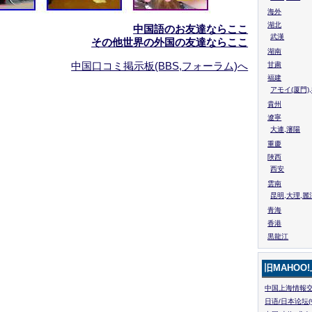
海外
湖北
中国語のお友達ならここ
武漢
その他世界の外国の友達ならここ
湖南
中国口コミ掲示板(BBS,フォーラム)へ
甘粛
福建
アモイ(厦門)
貴州
遼寧
大連,瀋陽
重慶
陜西
西安
雲南
昆明,大理,麗
青海
香港
黒龍江
旧MAHOO
中国上海情報交
日语/日本论坛(