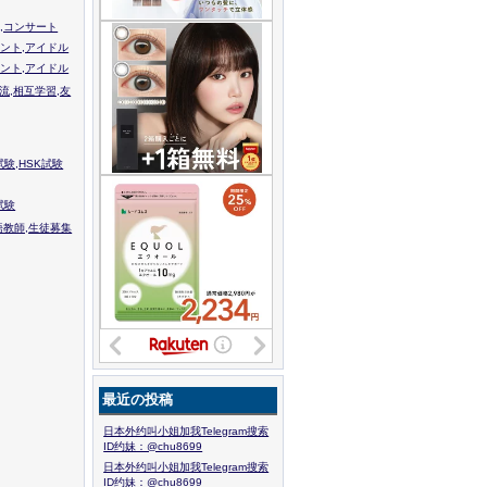
,コンサート
ント,アイドル
ント,アイドル
流,相互学習,友
験,HSK試験
試験
語教師,生徒募集
最近の投稿
日本外约叫小姐加我Telegram搜索
ID约妹：@chu8699
日本外约叫小姐加我Telegram搜索
ID约妹：@chu8699