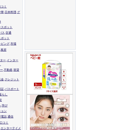
口コミ
中華,日本料理,グ
跡
ースポット
バス,交通
スポット
ッピング,市場
,風習
ター,インター
ト
ー,不動産,賃貸
送金,クレジット
留証,パスポート
,暮らし
院
ル,学び
ション
帯電話,通信
校口コミ
,エンターテイメ