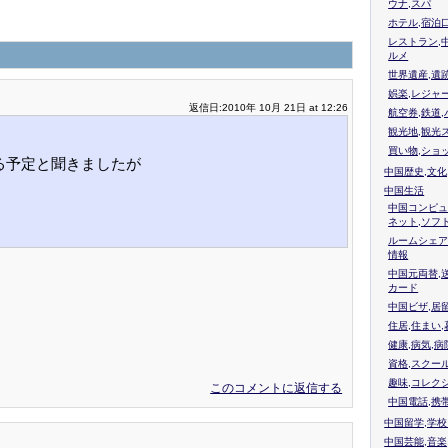
ウナ,スパ
ホテル,宿泊
レストラン,
ルメ
世界遺産,遺
娯楽,レジャ
返信日:2010年 10月 21日 at 12:26
航空券,鉄道,
観光地,観光
買い物,ショ
る予定と聞きましたが
中国歴史,文化
中国生活
中国コンピュ
ネット,ソフ
ルームシェア
情報
中国元両替,
カード
中国ビザ,居
住居,住まい
健康,病気,病
資格,スクー
趣味,コレク
このコメントに返信する
中国電話,携
中国留学,学
中国芸能,音楽