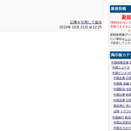
新規投稿
新
記事を引用して返信
(登録されない
削除できませ
2010年 10月 21日 at 12:25
さ
登録後画像(ア
たい場合は
ここ
で設定してくだ
掲示板カテ
中国情報交換,
中国ニュース
中国ビジネス
中国企業,日
中国株,金融,
中国駐在,出
中国仕事,転
中国企業,日
商品求む,売
法律,トラブ
中国旅行,観光
中国お店宣伝
中国カラオケ