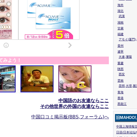
海外
湖北
武漢
湖南
甘粛
福建
アモイ(厦門)
貴州
遼寧
大連,瀋陽
てみよう！
重慶
陜西
西安
雲南
昆明,大理,麗
青海
香港
中国語のお友達ならここ
黒龍江
その他世界の外国の友達ならここ
中国口コミ掲示板(BBS,フォーラム)へ
旧MAHOO
中国上海情報交
日语/日本论坛(