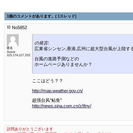
1個のコメントがあります。( 1スレッド)
No5852
の発言:
広東省シンセン,香港,広州に超大型台風が上陸す
匿名
Guest
115.174.117.252
台風の進路予測などの
ホームページありませんか？
ここはどう？？
http://map.weather.gov.cn/
超强台风“鲇鱼”
http://news.sina.com.cn/z/tfny/
訪問ありがとうございます