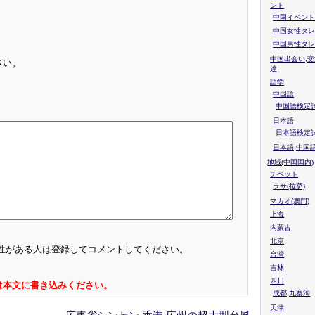
ント
中国イベント
中国女性タレ
中国男性タレ
中国出会い,交
さい。
達
語学
中国語
中国語検定試
日本語
日本語検定
日本語,中国
地域(中国国内)
チベット
ラサ(拉萨)
マカオ(澳門)
上海
内蒙古
北京
性がある人は登録してコメントしてください。
台湾
吉林
四川
は本文に書き込みください。
成都,九寨沟
天津