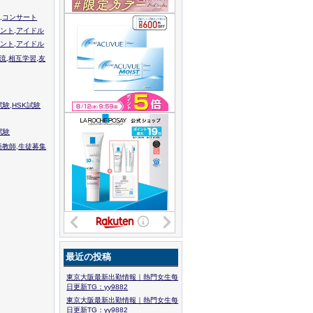
,コンサート
ント,アイドル
ント,アイドル
流,相互学習,友
験,HSK試験
試験
語教師,生徒募集
最近の投稿
東京大阪最新出勤情報｜熱門女生每
日更新TG：yy9882
東京大阪最新出勤情報｜熱門女生每
日更新TG：yy9882