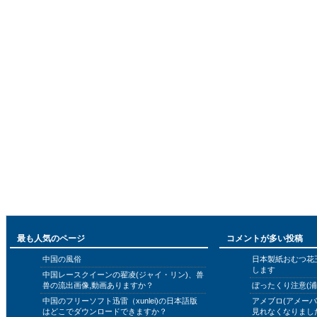
最も人気のページ
コメントが多い投稿
中国の風俗
日本製紙おむつ花
します
中国レースクイーンの翟凌(ジャイ・リン)、兽
兽の流出画像,動画ありますか？
ぼったくり注意(浦
中国のフリーソフト迅雷（xunlei)の日本語版
アメブロ(アメー
はどこでダウンロードできますか？
見れなくなりまし