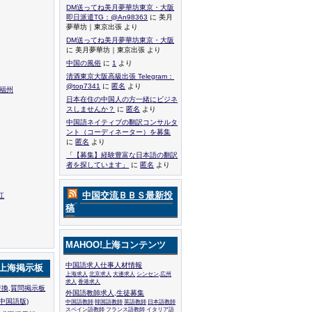
DM送ってね美月夢華坊東京・大阪
即日派遣TG：@An98363
に 美月
夢華坊｜東京出張 より
DM送ってね美月夢華坊東京・大阪
に 美月夢華坊｜東京出張 より
中国の風俗
に
1
より
清酒東京大阪高級出張 Telegram：
@top7341
に
匿名
より
,福州
日本在住の中国人の方一緒にビジネ
スしませんか？
に
匿名
より
中国語ネイティブの翻訳コンサルタ
ント（コーディネーター）を募集
に
匿名
より
「【募集】経験豊富な日本語の翻訳
者を探しています」
に
匿名
より
中国交流ＢＢＳ最新投
江
稿
MAHOO!上海コンテンツ
中国語求人仕事人材情報
!上海掲示板
上海求人
北京求人
大連求人
シンセン,広州
求人
香港求人
換,質問掲示板
外国語教師求人,生徒募集
中国語版)
中国語教師
韓国語教師
英語教師
日本語教師
スペイン語教師
フランス語教師
イタリア語