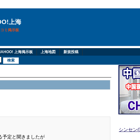
OO!上海
換口コミ掲示板
AHOO! 上海掲示板
上海地図
新規投稿
シンセン
る予定と聞きましたが