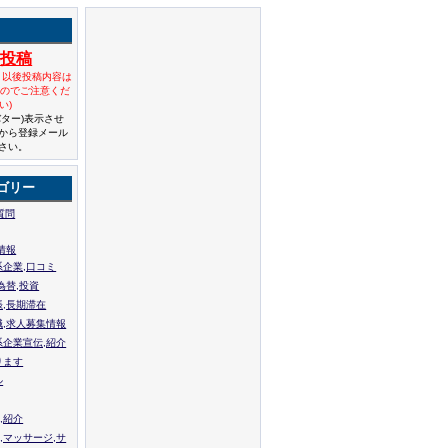
規投稿
と以後投稿内容は
んのでご注意くだ
い)
バター)表示させ
から登録メール
さい。
ゴリー
質問
情報
系企業,口コミ
為替,投資
張,長期滞在
職,求人募集情報
系企業宣伝,紹介
ります
ル
,紹介
,マッサージ,サ