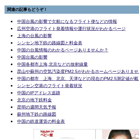
関連の記事もどうぞ！
中国台風の影響で欠航になるフライト便などの情報
広州空港のフライト発着情報や運行状況がわかるページ
上海の台風の影響
シンセン地下鉄の路線図と料金表
中国の台風情報のわかるページありませんか？
中国台風の影響
中国各都市上海,北京などの放射線量
昆山や蘇州の空気汚染度PM2.5がわかるホームページありま
中国の都市 上海、北京、天津などの現在のPM2.5測定値が
シンセン空港のフライト発着状況
中国のIPアドレス追跡
北京の地下鉄料金
昆明の週間天気予報
蘇州地下鉄の路線図
中国の鉄道運賃の料金表