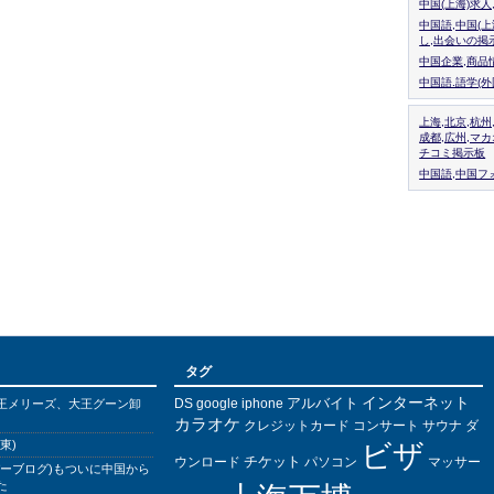
中国(上海)求
中国語,中国(
し,出会いの掲
中国企業,商品
中国語.語学(
上海,北京,杭州
成都,広州,マ
チコミ掲示板
中国語,中国フォ
タグ
インターネット
アルバイト
DS
王メリーズ、大王グーン卸
google
iphone
カラオケ
クレジットカード
コンサート
サウナ
ダ
東)
ビザ
チケット
ウンロード
パソコン
マッサー
バーブログ)もついに中国から
た