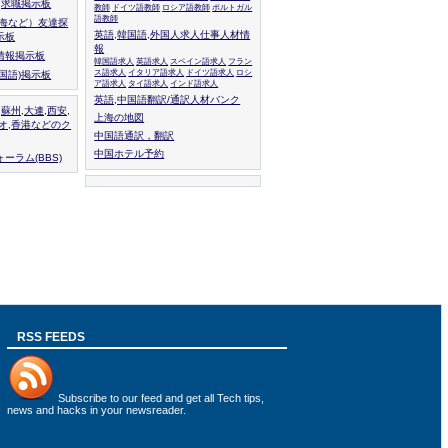
人,求職掲示板
教師
ドイツ語教師
ロシア語教師
ポルトガル
語教師
上海など）友達探
英語,韓国語,外国人求人仕事人材情
示板
報
情報掲示板
韓国語求人
英語求人
スペイン語求人
フラン
ス語求人
イタリア語求人
ドイツ語求人
ロシ
外国語)掲示板
ア語求人
タイ語求人
インド語求人
英語,中国語翻訳/通訳人材バンク
,蘇州,大連,西安,
上海の地図
カオ,香港などのク
中国語通訳，翻訳
中国ホテル予約
ーラム(BBS)
RSS FEEDS
Subscribe to
our feed
and get all Tech tips,
news and hacks in your newsreader.