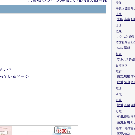
広東省シンセン,香港,広州の超大型台風
安徽
寧夏回族自治
山東
青島,済南,烟
山西
広東
シンセン(深圳
広西壮族自治
桂林,陽朔
新疆
ウルムチ(乌鲁
日本国内
せんか？
江蘇
載っているページ
南京,無錫,南
蘇州,昆山,周
江西
河北
河南
鄭州,洛陽,開
浙江
杭州,義烏,寧
温州,台州,舟
海南（海南島)
三亜,海口