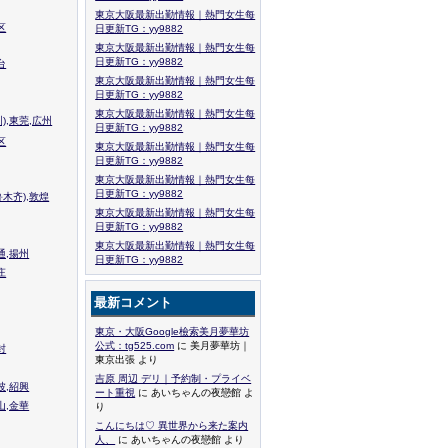
東京大阪最新出勤情報｜熱門女生每
区
日更新TG：yy9882
東京大阪最新出勤情報｜熱門女生每
日更新TG：yy9882
台
東京大阪最新出勤情報｜熱門女生每
日更新TG：yy9882
東京大阪最新出勤情報｜熱門女生每
),東莞,広州
日更新TG：yy9882
区
東京大阪最新出勤情報｜熱門女生每
日更新TG：yy9882
東京大阪最新出勤情報｜熱門女生每
日更新TG：yy9882
木齐),敦煌
東京大阪最新出勤情報｜熱門女生每
日更新TG：yy9882
東京大阪最新出勤情報｜熱門女生每
通,揚州
日更新TG：yy9882
庄
最新コメント
東京・大阪Google檢索美月夢華坊
公式：tg525.com
に 美月夢華坊｜
封
東京出張 より
吉原 周辺 デリ｜予約制・プライベ
波,紹興
ート重視
に あいちゃんの夜戀館 よ
山,金華
り
こんにちは♡ 異世界から来た案内
人、
に あいちゃんの夜戀館 より