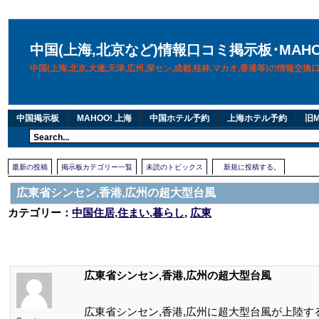
中国(上海,北京など)情報口コミ掲示板･MAH
中国(上海,北京,大連,天津,広州,深セン,成都,桂林,マカオ,香港等)の情報交
中国掲示板
MAHOO! 上海
中国ホテル予約
上海ホテル予約
旧M
最新の投稿
掲示板カテゴリー一覧
未読のトピックス
新規に投稿する。
広東省シンセン,香港,広州の超大型台風
カテゴリー：
中国住居,住まい,暮らし
,
広東
広東省シンセン,香港,広州の超大型台風
広東省シンセン,香港,広州に超大型台風が上陸す