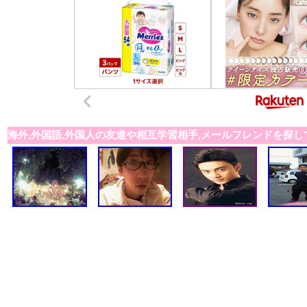
海外,外国語,外国人の友達や相互学習相手,メールフレンドを探し