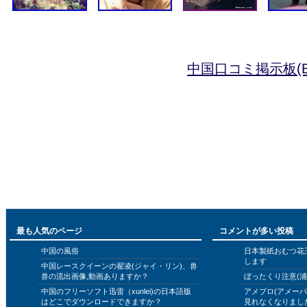
中国口コミ掲示板(B
最も人気のページ
コメントが多い投稿
中国の風俗
日本製紙おむつ花
します
中国レースクイーンの翟凌(ジャイ・リン)、兽
兽の流出画像,動画ありますか？
ぼったくり注意(浦
中国のフリーソフト迅雷（xunlei)の日本語版
アメブロ(アメー
はどこでダウンロードできますか？
見れなくなりまし