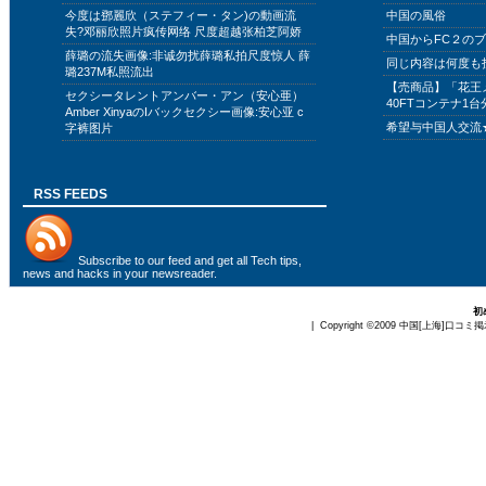
今度は鄧麗欣（ステフィー・タン)の動画流
中国の風俗
失?邓丽欣照片疯传网络 尺度超越张柏芝阿娇
中国からFC２の
薛璐の流失画像:非诚勿扰薛璐私拍尺度惊人 薛
同じ内容は何度も
璐237M私照流出
【売商品】「花王
セクシータレントアンバー・アン（安心亜）
40FTコンテナ1台
Amber XinyaのIバックセクシー画像:安心亚 c
希望与中国人交流
字裤图片
RSS FEEDS
Subscribe to
our feed
and get all Tech tips,
news and hacks in your newsreader.
初
| Copyright ©2009
中国[上海]口コミ掲