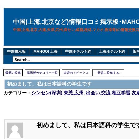
中国(上海,北京など)情報口コミ掲示板･MAH
中国(上海,北京,大連,天津,広州,深セン,成都,桂林,マカオ,香港等)の情報交
中国掲示板
MAHOO! 上海
中国ホテル予約
上海ホテル予約
旧M
最新の投稿
掲示板カテゴリー一覧
未読のトピックス
新規に投稿する。
初めまして、私は日本語科の学生です
カテゴリー：
シンセン(深圳),東莞,広州
,
出会い,交流,相互学習,友
初めまして、私は日本語科の学生で