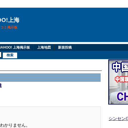
OO!上海
換口コミ掲示板
AHOO! 上海掲示板
上海地図
新規投稿
達
シンセン
わかりません。