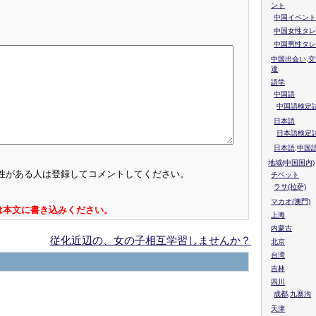
ント
中国イベント
中国女性タレ
中国男性タレ
中国出会い,交
達
語学
中国語
中国語検定試
日本語
日本語検定
日本語,中国
地域(中国国内)
性がある人は登録してコメントしてください。
チベット
ラサ(拉萨)
マカオ(澳門)
は本文に書き込みください。
上海
内蒙古
従化近辺の、女の子相互学習しませんか？
北京
台湾
吉林
四川
成都,九寨沟
天津