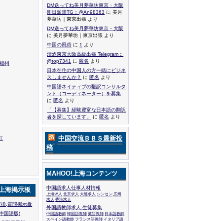
DM送ってね美月夢華坊東京・大阪
即日派遣TG：@An98363
に 美月
夢華坊｜東京出張 より
DM送ってね美月夢華坊東京・大阪
に 美月夢華坊｜東京出張 より
中国の風俗
に
1
より
清酒東京大阪高級出張 Telegram：
@top7341
に
匿名
より
,福州
日本在住の中国人の方一緒にビジネ
スしませんか？
に
匿名
より
中国語ネイティブの翻訳コンサルタ
ント（コーディネーター）を募集
に
匿名
より
「【募集】経験豊富な日本語の翻訳
者を探しています」
に
匿名
より
中国交流ＢＢＳ最新投
江
稿
MAHOO!上海コンテンツ
中国語求人仕事人材情報
!上海掲示板
上海求人
北京求人
大連求人
シンセン,広州
求人
香港求人
換,質問掲示板
外国語教師求人,生徒募集
中国語版)
中国語教師
韓国語教師
英語教師
日本語教師
スペイン語教師
フランス語教師
イタリア語