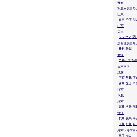
安徽
！
寧夏回族自治
山東
青島,済南,烟
山西
広東
シンセン(深圳
広西壮族自治
桂林,陽朔
新疆
ウルムチ(乌鲁
日本国内
江蘇
南京,無錫,南
蘇州,昆山,周
江西
河北
河南
鄭州,洛陽,開
浙江
杭州,義烏,寧
温州,台州,舟
海南（海南島)
三亜,海口