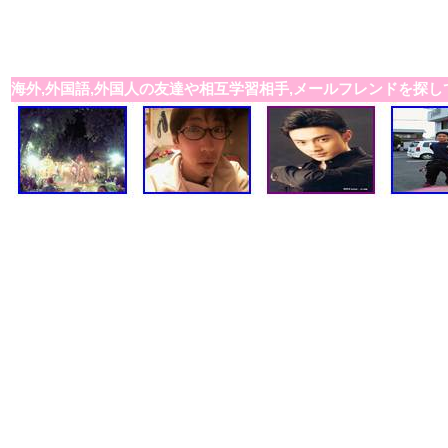
海外,外国語,外国人の友達や相互学習相手,メールフレンドを探し