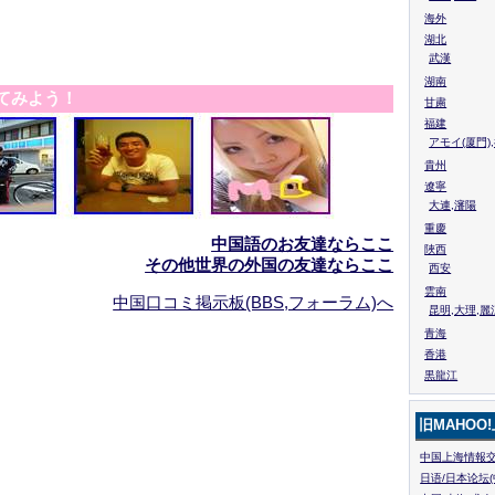
海外
湖北
武漢
湖南
てみよう！
甘粛
福建
アモイ(厦門)
貴州
遼寧
大連,瀋陽
重慶
中国語のお友達ならここ
陜西
その他世界の外国の友達ならここ
西安
雲南
中国口コミ掲示板(BBS,フォーラム)へ
昆明,大理,麗
青海
香港
黒龍江
旧MAHOO
中国上海情報交
日语/日本论坛(