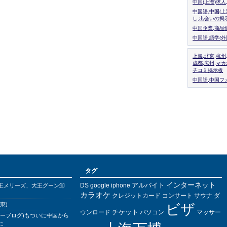
中国(上海)求
中国語,中国(
し,出会いの掲
中国企業,商品
中国語.語学(
上海,北京,杭州
成都,広州,マ
チコミ掲示板
中国語,中国フォ
タグ
インターネット
アルバイト
DS
王メリーズ、大王グーン卸
google
iphone
カラオケ
クレジットカード
コンサート
サウナ
ダ
東)
ビザ
チケット
ウンロード
パソコン
マッサー
バーブログ)もついに中国から
た