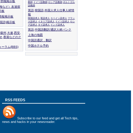
人,求職掲示板
教師
ドイツ語教師
ロシア語教師
ポルトガル
語教師
上海など）友達探
英語,韓国語,外国人求人仕事人材情
示板
報
情報掲示板
韓国語求人
英語求人
スペイン語求人
フラン
ス語求人
イタリア語求人
ドイツ語求人
ロシ
外国語)掲示板
ア語求人
タイ語求人
インド語求人
英語,中国語翻訳/通訳人材バンク
,蘇州,大連,西安,
上海の地図
カオ,香港などのク
中国語通訳，翻訳
中国ホテル予約
ーラム(BBS)
RSS FEEDS
Subscribe to
our feed
and get all Tech tips,
news and hacks in your newsreader.