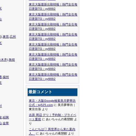
東京大阪最新出勤情報｜熱門女生每
区
日更新TG：yy9882
東京大阪最新出勤情報｜熱門女生每
日更新TG：yy9882
台
東京大阪最新出勤情報｜熱門女生每
日更新TG：yy9882
東京大阪最新出勤情報｜熱門女生每
),東莞,広州
日更新TG：yy9882
区
東京大阪最新出勤情報｜熱門女生每
日更新TG：yy9882
東京大阪最新出勤情報｜熱門女生每
日更新TG：yy9882
木齐),敦煌
東京大阪最新出勤情報｜熱門女生每
日更新TG：yy9882
東京大阪最新出勤情報｜熱門女生每
通,揚州
日更新TG：yy9882
庄
最新コメント
東京・大阪Google檢索美月夢華坊
公式：tg525.com
に 美月夢華坊｜
封
東京出張 より
吉原 周辺 デリ｜予約制・プライベ
波,紹興
ート重視
に あいちゃんの夜戀館 よ
山,金華
り
こんにちは♡ 異世界から来た案内
人、
に あいちゃんの夜戀館 より