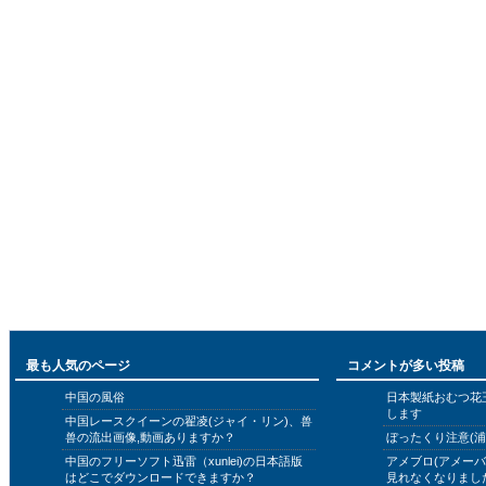
最も人気のページ
コメントが多い投稿
中国の風俗
日本製紙おむつ花
します
中国レースクイーンの翟凌(ジャイ・リン)、兽
兽の流出画像,動画ありますか？
ぼったくり注意(浦
中国のフリーソフト迅雷（xunlei)の日本語版
アメブロ(アメー
はどこでダウンロードできますか？
見れなくなりまし