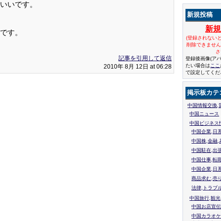
いいです。
新規投稿
新
です。
(登録されない
削除できませ
さ
記事を引用して返信
登録後画像(ア
たい場合は
ここ
2010年 8月 12日 at 06:28
で設定してくだ
掲示板カテ
中国情報交換,
中国ニュース
中国ビジネス
中国企業,日
中国株,金融,
中国駐在,出
中国仕事,転
中国企業,日
商品求む,売
法律,トラブ
中国旅行,観光
中国お店宣伝
中国カラオケ