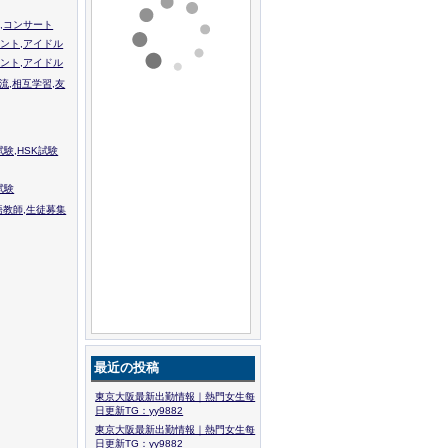
,コンサート
ント,アイドル
ント,アイドル
流,相互学習,友
験,HSK試験
試験
語教師,生徒募集
最近の投稿
東京大阪最新出勤情報｜熱門女生每
日更新TG：yy9882
東京大阪最新出勤情報｜熱門女生每
日更新TG：yy9882