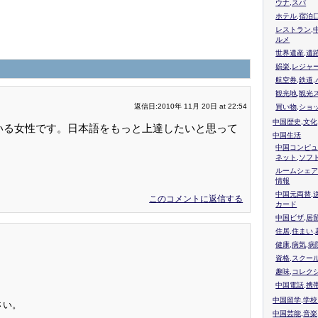
ウナ,スパ
ホテル,宿泊
レストラン,
ルメ
世界遺産,遺
娯楽,レジャ
航空券,鉄道,
観光地,観光
返信日:2010年 11月 20日 at 22:54
買い物,ショ
中国歴史,文化
いる女性です。日本語をもっと上達したいと思って
中国生活
中国コンピュ
ネット,ソフ
ルームシェア
情報
中国元両替,
このコメントに返信する
カード
中国ビザ,居
住居,住まい
健康,病気,病
資格,スクー
趣味,コレク
中国電話,携
中国留学,学
さい。
中国芸能,音楽