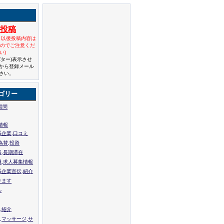
規投稿
と以後投稿内容は
んのでご注意くだ
い)
バター)表示させ
から登録メール
さい。
ゴリー
質問
情報
系企業,口コミ
為替,投資
張,長期滞在
職,求人募集情報
系企業宣伝,紹介
ります
ル
,紹介
,マッサージ,サ