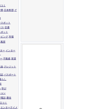
口コミ
中華,日本料理,グ
跡
ースポット
バス,交通
スポット
ッピング,市場
,風習
ター,インター
ト
ー,不動産,賃貸
送金,クレジット
留証,パスポート
,暮らし
院
ル,学び
ション
帯電話,通信
校口コミ
,エンターテイメ