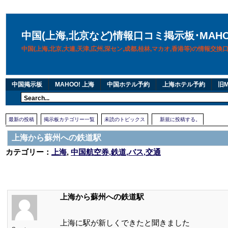
中国(上海,北京など)情報口コミ掲示板･MAH
中国(上海,北京,大連,天津,広州,深セン,成都,桂林,マカオ,香港等)の情報交
中国掲示板
MAHOO! 上海
中国ホテル予約
上海ホテル予約
旧M
最新の投稿
掲示板カテゴリー一覧
未読のトピックス
新規に投稿する。
上海から蘇州への鉄道駅
カテゴリー：
上海
,
中国航空券,鉄道,バス,交通
上海から蘇州への鉄道駅
上海に駅が新しくできたと聞きました