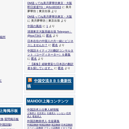
DM送ってね美月夢華坊東京・大阪
即日派遣TG：@An98363
に 美月
夢華坊｜東京出張 より
DM送ってね美月夢華坊東京・大阪
に 美月夢華坊｜東京出張 より
中国の風俗
に
1
より
清酒東京大阪高級出張 Telegram：
@top7341
に
匿名
より
,福州
日本在住の中国人の方一緒にビジネ
スしませんか？
に
匿名
より
中国語ネイティブの翻訳コンサルタ
ント（コーディネーター）を募集
に
匿名
より
「【募集】経験豊富な日本語の翻訳
者を探しています」
に
匿名
より
中国交流ＢＢＳ最新投
江
稿
MAHOO!上海コンテンツ
中国語求人仕事人材情報
!上海掲示板
上海求人
北京求人
大連求人
シンセン,広州
求人
香港求人
換,質問掲示板
外国語教師求人,生徒募集
中国語版)
中国語教師
韓国語教師
英語教師
日本語教師
スペイン語教師
フランス語教師
イタリア語