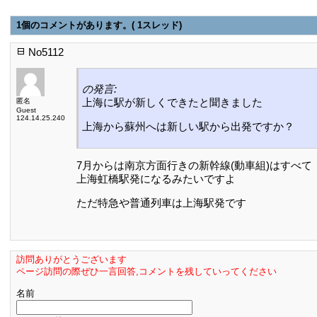
1個のコメントがあります。( 1スレッド)
No5112
の発言:
上海に駅が新しくできたと聞きました
匿名
Guest
124.14.25.240
上海から蘇州へは新しい駅から出発ですか？
7月からは南京方面行きの新幹線(動車組)はすべて
上海虹橋駅発になるみたいですよ
ただ特急や普通列車は上海駅発です
訪問ありがとうございます
ページ訪問の際ぜひ一言回答,コメントを残していってください
名前