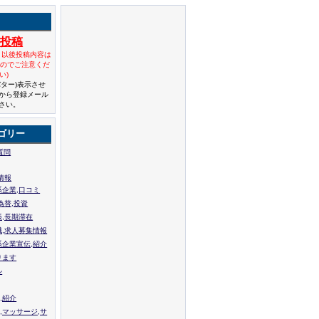
規投稿
と以後投稿内容は
んのでご注意くだ
い)
バター)表示させ
から登録メール
さい。
ゴリー
質問
情報
系企業,口コミ
為替,投資
張,長期滞在
職,求人募集情報
系企業宣伝,紹介
ります
ル
,紹介
,マッサージ,サ