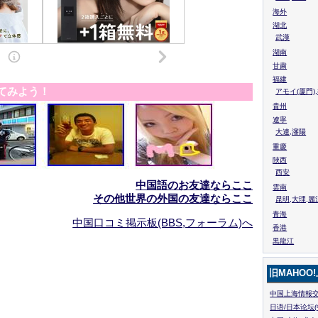
海外
湖北
武漢
湖南
甘粛
福建
てみよう！
アモイ(厦門)
貴州
遼寧
大連,瀋陽
重慶
陜西
西安
中国語のお友達ならここ
雲南
その他世界の外国の友達ならここ
昆明,大理,麗
青海
中国口コミ掲示板(BBS,フォーラム)へ
香港
黒龍江
旧MAHOO
中国上海情報交
日语/日本论坛(