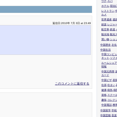
ウナ,スパ
ホテル,宿泊
レストラン,
ルメ
世界遺産,遺
返信日:2010年 7月 3日 at 23:49
娯楽,レジャ
航空券,鉄道,
観光地,観光
買い物,ショ
中国歴史,文化
中国生活
中国コンピュ
ネット,ソフ
ルームシェア
情報
中国元両替,
カード
中国ビザ,居
このコメントに返信する
住居,住まい
健康,病気,病
資格,スクー
趣味,コレク
中国電話,携
中国留学,学
中国芸能,音楽