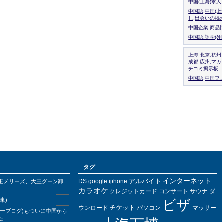
中国(上海)求
中国語,中国(
し,出会いの掲
中国企業,商品
中国語.語学(
上海,北京,杭州
成都,広州,マ
チコミ掲示板
中国語,中国フォ
タグ
インターネット
アルバイト
DS
王メリーズ、大王グーン卸
google
iphone
カラオケ
クレジットカード
コンサート
サウナ
ダ
東)
ビザ
チケット
ウンロード
パソコン
マッサー
バーブログ)もついに中国から
た