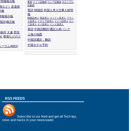
人,求職掲示板
教師
ドイツ語教師
ロシア語教師
ポルトガル
語教師
上海など）友達探
英語,韓国語,外国人求人仕事人材情
示板
報
情報掲示板
韓国語求人
英語求人
スペイン語求人
フラン
ス語求人
イタリア語求人
ドイツ語求人
ロシ
外国語)掲示板
ア語求人
タイ語求人
インド語求人
英語,中国語翻訳/通訳人材バンク
,蘇州,大連,西安,
上海の地図
カオ,香港などのク
中国語通訳，翻訳
中国ホテル予約
ーラム(BBS)
RSS FEEDS
Subscribe to
our feed
and get all Tech tips,
news and hacks in your newsreader.