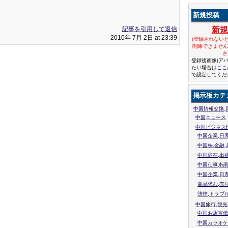
新規投稿
記事を引用して返信
新
2010年 7月 2日 at 23:39
(登録されない
削除できませ
さ
登録後画像(ア
たい場合は
ここ
で設定してくだ
掲示板カテ
中国情報交換,
中国ニュース
中国ビジネス
中国企業,日
中国株,金融,
中国駐在,出
中国仕事,転
中国企業,日
商品求む,売
法律,トラブ
中国旅行,観光
中国お店宣伝
中国カラオケ