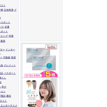
口コミ
中華,日本料理,グ
跡
ースポット
バス,交通
スポット
ッピング,市場
,風習
ター,インター
ト
ー,不動産,賃貸
送金,クレジット
留証,パスポート
,暮らし
院
ル,学び
ション
帯電話,通信
校口コミ
,エンターテイメ