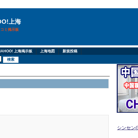
OO!上海
換口コミ掲示板
AHOO! 上海掲示板
上海地図
新規投稿
シンセン