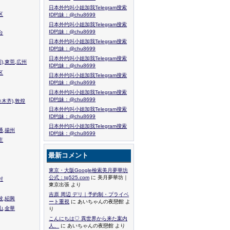
日本外约叫小姐加我Telegram搜索
区
ID约妹：@chu8699
日本外约叫小姐加我Telegram搜索
ID约妹：@chu8699
台
日本外约叫小姐加我Telegram搜索
ID约妹：@chu8699
日本外约叫小姐加我Telegram搜索
),東莞,広州
ID约妹：@chu8699
区
日本外约叫小姐加我Telegram搜索
ID约妹：@chu8699
日本外约叫小姐加我Telegram搜索
ID约妹：@chu8699
木齐),敦煌
日本外约叫小姐加我Telegram搜索
ID约妹：@chu8699
日本外约叫小姐加我Telegram搜索
通,揚州
ID约妹：@chu8699
庄
最新コメント
東京・大阪Google檢索美月夢華坊
公式：tg525.com
に 美月夢華坊｜
封
東京出張 より
吉原 周辺 デリ｜予約制・プライベ
波,紹興
ート重視
に あいちゃんの夜戀館 よ
山,金華
り
こんにちは♡ 異世界から来た案内
人、
に あいちゃんの夜戀館 より