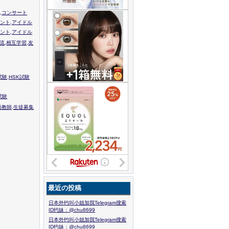
,コンサート
ント,アイドル
ント,アイドル
流,相互学習,友
験,HSK試験
試験
語教師,生徒募集
最近の投稿
日本外约叫小姐加我Telegram搜索
ID约妹：@chu8699
日本外约叫小姐加我Telegram搜索
ID约妹：@chu8699