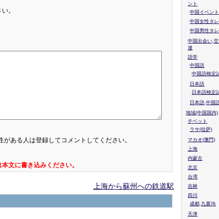
ント
さい。
中国イベント
中国女性タレ
中国男性タレ
中国出会い,交
達
語学
中国語
中国語検定試
日本語
日本語検定
日本語,中国
地域(中国国内)
チベット
ラサ(拉萨)
性がある人は登録してコメントしてください。
マカオ(澳門)
上海
内蒙古
は本文に書き込みください。
北京
台湾
上海から蘇州への鉄道駅
吉林
四川
成都,九寨沟
天津