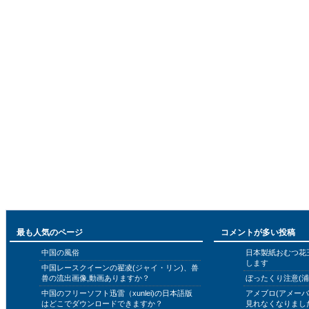
最も人気のページ
コメントが多い投稿
中国の風俗
日本製紙おむつ花
します
中国レースクイーンの翟凌(ジャイ・リン)、兽
兽の流出画像,動画ありますか？
ぼったくり注意(浦
中国のフリーソフト迅雷（xunlei)の日本語版
アメブロ(アメー
はどこでダウンロードできますか？
見れなくなりまし