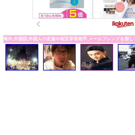
海外,外国語,外国人の友達や相互学習相手,メールフレンドを探し