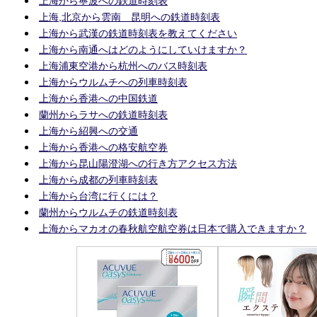
上海から寧波への鉄道時刻表
上海,北京から雲南 昆明への鉄道時刻表
上海から武漢の鉄道時刻表を教えてください
上海から南通へはどのようにしていけますか？
上海浦東空港から杭州へのバス時刻表
上海からウルムチへの列車時刻表
上海から香港への中国鉄道
蘭州からラサへの鉄道時刻表
上海から紹興への交通
上海から香港への格安航空券
上海から昆山陽澄湖への行き方アクセス方法
上海から成都の列車時刻表
上海から台湾に行くには？
蘭州からウルムチの鉄道時刻表
上海からマカオの春秋航空航空券は日本で購入できますか？