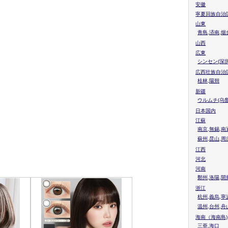
安徽
寧夏回族自治
山東
青島,済南,烟
山西
広東
シンセン(深圳
広西壮族自治
桂林,陽朔
新疆
ウルムチ(乌鲁
日本国内
江蘇
南京,無錫,南
蘇州,昆山,周
江西
河北
河南
鄭州,洛陽,開
浙江
杭州,義烏,寧
温州,台州,舟
海南（海南島)
三亜,海口