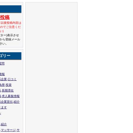
規投稿
と以後投稿内容は
んのでご注意くだ
い)
バター)表示させ
から登録メール
さい。
ゴリー
質問
情報
系企業,口コミ
為替,投資
張,長期滞在
職,求人募集情報
系企業宣伝,紹介
ります
ル
,紹介
,マッサージ,サ