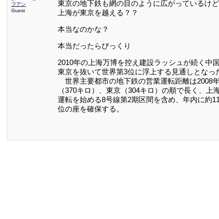
東京の地下鉄も網の目のように広がっているけど
フアン
Guest
上海が東京を越える？？
本当なのかな？
本当だったらびっくり
2010年の上海万博を控え建設ラッシュが続く中
東京を抜いて世界第3位に浮上する見通しとなっ
世界主要都市の地下鉄の営業運転距離は2008年
（370キロ）、東京（304キロ）の順で長く、上
運転を始める8号線第2期区間を含め、年内に約1
位の座を確保する。