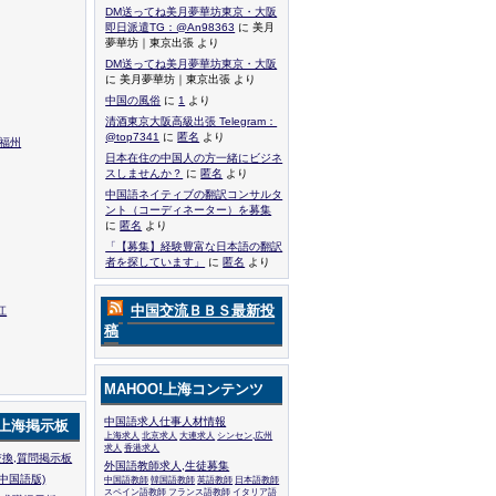
DM送ってね美月夢華坊東京・大阪
即日派遣TG：@An98363
に 美月
夢華坊｜東京出張 より
DM送ってね美月夢華坊東京・大阪
に 美月夢華坊｜東京出張 より
中国の風俗
に
1
より
清酒東京大阪高級出張 Telegram：
@top7341
に
匿名
より
,福州
日本在住の中国人の方一緒にビジネ
スしませんか？
に
匿名
より
中国語ネイティブの翻訳コンサルタ
ント（コーディネーター）を募集
に
匿名
より
「【募集】経験豊富な日本語の翻訳
者を探しています」
に
匿名
より
中国交流ＢＢＳ最新投
江
稿
MAHOO!上海コンテンツ
中国語求人仕事人材情報
!上海掲示板
上海求人
北京求人
大連求人
シンセン,広州
求人
香港求人
換,質問掲示板
外国語教師求人,生徒募集
中国語版)
中国語教師
韓国語教師
英語教師
日本語教師
スペイン語教師
フランス語教師
イタリア語