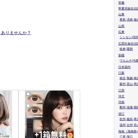
安徽
寧夏回族自治
山東
青島,済南,烟
山西
リありませんか？
広東
シンセン(深圳
広西壮族自治
桂林,陽朔
新疆
ウルムチ(乌鲁
日本国内
江蘇
南京,無錫,南
蘇州,昆山,周
江西
河北
河南
鄭州,洛陽,開
浙江
杭州,義烏,寧
温州,台州,舟
海南（海南島)
三亜,海口