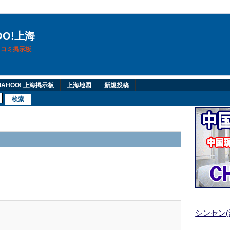
OO!上海
換口コミ掲示板
AHOO! 上海掲示板
上海地図
新規投稿
シンセン