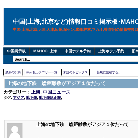
中国(上海,北京など)情報口コミ掲示板･MAH
中国(上海,北京,大連,天津,広州,深セン,成都,桂林,マカオ,香港等)の情報交
中国掲示板
MAHOO! 上海
中国ホテル予約
上海ホテル予約
旧M
最新の投稿
掲示板カテゴリー一覧
未読のトピックス
新規に投稿する。
上海の地下鉄 総距離数がアジア１位だって
カテゴリー：
上海
,
中国ニュース
タグ:
アジア
,
地下鉄
,
地下鉄総距離
,
上海の地下鉄 総距離数がアジア１位だって