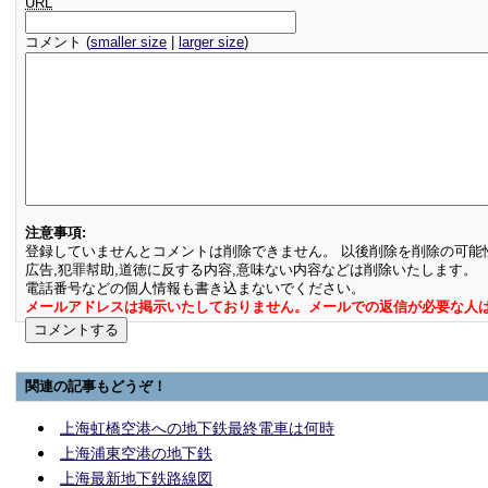
URL
コメント (
smaller size
|
larger size
)
注意事項:
登録していませんとコメントは削除できません。 以後削除を削除の可能
広告,犯罪幇助,道徳に反する内容,意味ない内容などは削除いたします。
電話番号などの個人情報も書き込まないでください。
メールアドレスは掲示いたしておりません。メールでの返信が必要な人
関連の記事もどうぞ！
上海虹橋空港への地下鉄最終電車は何時
上海浦東空港の地下鉄
上海最新地下鉄路線図