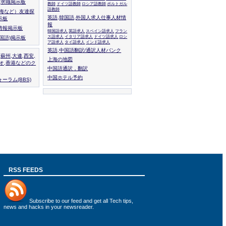
人,求職掲示板
教師
ドイツ語教師
ロシア語教師
ポルトガル
語教師
上海など）友達探
英語,韓国語,外国人求人仕事人材情
示板
報
情報掲示板
韓国語求人
英語求人
スペイン語求人
フラン
ス語求人
イタリア語求人
ドイツ語求人
ロシ
外国語)掲示板
ア語求人
タイ語求人
インド語求人
英語,中国語翻訳/通訳人材バンク
,蘇州,大連,西安,
上海の地図
カオ,香港などのク
中国語通訳，翻訳
中国ホテル予約
ーラム(BBS)
RSS FEEDS
Subscribe to
our feed
and get all Tech tips,
news and hacks in your newsreader.