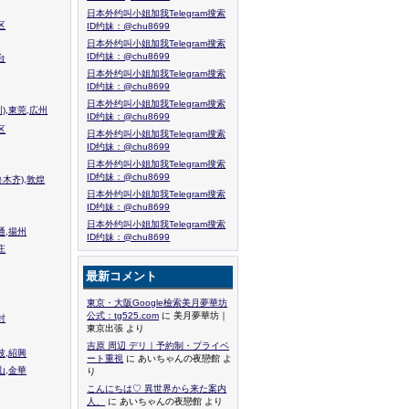
日本外约叫小姐加我Telegram搜索
区
ID约妹：@chu8699
日本外约叫小姐加我Telegram搜索
ID约妹：@chu8699
台
日本外约叫小姐加我Telegram搜索
ID约妹：@chu8699
日本外约叫小姐加我Telegram搜索
),東莞,広州
ID约妹：@chu8699
区
日本外约叫小姐加我Telegram搜索
ID约妹：@chu8699
日本外约叫小姐加我Telegram搜索
ID约妹：@chu8699
木齐),敦煌
日本外约叫小姐加我Telegram搜索
ID约妹：@chu8699
日本外约叫小姐加我Telegram搜索
通,揚州
ID约妹：@chu8699
庄
最新コメント
東京・大阪Google檢索美月夢華坊
公式：tg525.com
に 美月夢華坊｜
封
東京出張 より
吉原 周辺 デリ｜予約制・プライベ
波,紹興
ート重視
に あいちゃんの夜戀館 よ
山,金華
り
こんにちは♡ 異世界から来た案内
人、
に あいちゃんの夜戀館 より