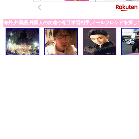
海外,外国語,外国人の友達や相互学習相手,メールフレンドを探し