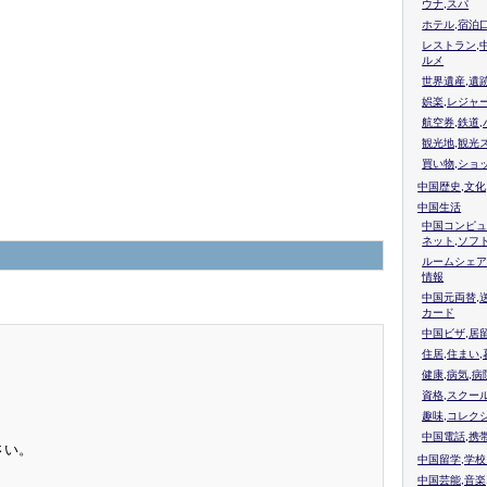
ウナ,スパ
ホテル,宿泊
レストラン,
ルメ
世界遺産,遺
娯楽,レジャ
航空券,鉄道,
観光地,観光
買い物,ショ
中国歴史,文化
中国生活
中国コンピュ
ネット,ソフ
ルームシェア
情報
中国元両替,
カード
中国ビザ,居
住居,住まい
健康,病気,病
資格,スクー
趣味,コレク
中国電話,携
さい。
中国留学,学
中国芸能,音楽