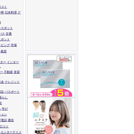
口コミ
中華,日本料理,グ
跡
ースポット
バス,交通
スポット
ッピング,市場
,風習
ター,インター
ト
ー,不動産,賃貸
送金,クレジット
留証,パスポート
,暮らし
院
ル,学び
ション
帯電話,通信
校口コミ
,エンターテイメ