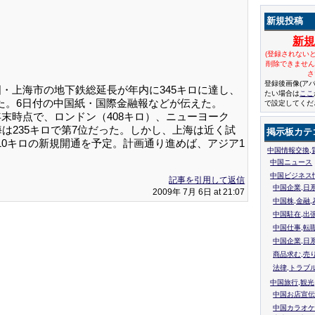
新規投稿
新
(登録されない
削除できませ
さ
登録後画像(ア
国・上海市の地下鉄総延長が年内に345キロに達し、
たい場合は
ここ
た。6日付の中国紙・国際金融報などが伝えた。
で設定してくだ
末時点で、ロンドン（408キロ）、ニューヨーク
海は235キロで第7位だった。しかし、上海は近く試
掲示板カテ
10キロの新規開通を予定。計画通り進めば、アジア1
中国情報交換,
中国ニュース
中国ビジネス
記事を引用して返信
中国企業,日
2009年 7月 6日 at 21:07
中国株,金融,
中国駐在,出
中国仕事,転
中国企業,日
商品求む,売
法律,トラブ
中国旅行,観光
中国お店宣伝
中国カラオケ