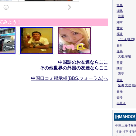
海外
湖北
武漢
てみよう！
湖南
甘粛
福建
アモイ(厦門)
貴州
遼寧
大連,瀋陽
中国語のお友達ならここ
重慶
その他世界の外国の友達ならここ
陜西
西安
中国口コミ掲示板(BBS,フォーラム)へ
雲南
昆明,大理,麗
青海
香港
黒龍江
旧MAHOO
中国上海情報交
日语/日本论坛(