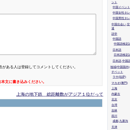
ント
中国イベント
中国女性タレ
中国男性タレ
中国出会い,交
達
語学
中国語
中国語検定試
日本語
日本語検定
日本語,中国
性がある人は登録してコメントしてください。
地域(中国国内)
チベット
ラサ(拉萨)
は本文に書き込みください。
マカオ(澳門)
上海
上海の地下鉄 総距離数がアジア１位だって
内蒙古
北京
台湾
吉林
四川
成都,九寨沟
天津