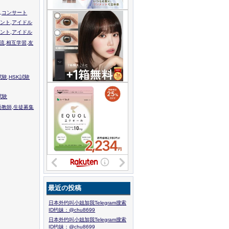
,コンサート
ント,アイドル
ント,アイドル
流,相互学習,友
験,HSK試験
試験
語教師,生徒募集
最近の投稿
日本外约叫小姐加我Telegram搜索
ID约妹：@chu8699
日本外约叫小姐加我Telegram搜索
ID约妹：@chu8699