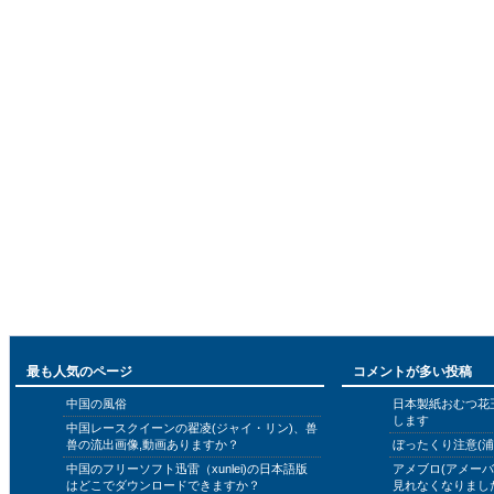
最も人気のページ
コメントが多い投稿
中国の風俗
日本製紙おむつ花
します
中国レースクイーンの翟凌(ジャイ・リン)、兽
兽の流出画像,動画ありますか？
ぼったくり注意(浦
中国のフリーソフト迅雷（xunlei)の日本語版
アメブロ(アメー
はどこでダウンロードできますか？
見れなくなりまし