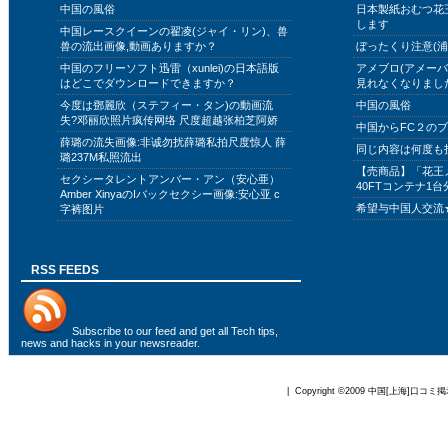
中国の風俗
日本製紙おむつ花
します
中国レースクイーンの翟凌(ジャイ・リン)、兽
兽の流出画像,動画ありますか？
ぼったくり注意(浦
中国のフリーソフト迅雷（xunlei)の日本語版
アメブロ(アメー
はどこでダウンロードできますか？
見れなくなりまし
今度は鄧麗欣（ステフィー・タン)の動画流
中国の風俗
失?邓丽欣照片疯传网络 尺度超越张柏芝阿娇
中国からFC２の
薛璐の流失画像:非诚勿扰薛璐私拍尺度惊人 薛
同じ内容は何度も
璐237M私照流出
【売商品】「花王
セクシータレントアンバー・アン（安心亜）
40FTコンテナ1台
Amber XinyaのIバックセクシー画像:安心亚 c
希望与中国人交流
字裤图片
RSS FEEDS
Subscribe to
our feed
and get all Tech tips,
news and hacks in your newsreader.
| Copyright ©2009
中国[上海]口コミ掲