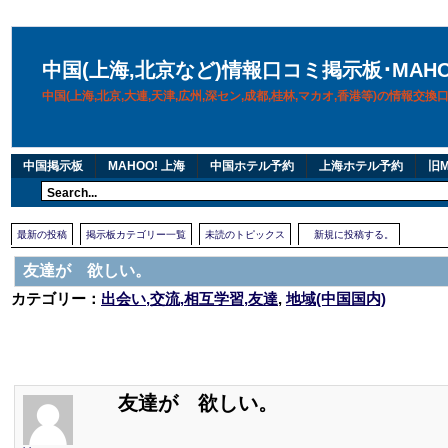
中国(上海,北京など)情報口コミ掲示板･MAH
中国(上海,北京,大連,天津,広州,深セン,成都,桂林,マカオ,香港等)の情報交
中国掲示板
MAHOO! 上海
中国ホテル予約
上海ホテル予約
旧M
最新の投稿
掲示板カテゴリー一覧
未読のトピックス
新規に投稿する。
友達が 欲しい。
カテゴリー：
出会い,交流,相互学習,友達
,
地域(中国国内)
友達が 欲しい。