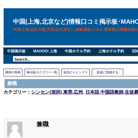
中国(上海,北京など)情報口コミ掲示板･MAH
中国(上海,北京,大連,天津,広州,深セン,成都,桂林,マカオ,香港等)の情報交
中国掲示板
MAHOO! 上海
中国ホテル予約
上海ホテル予約
旧M
最新の投稿
掲示板カテゴリー一覧
未読のトピックス
新規に投稿する。
兼職
カテゴリー：
シンセン(深圳),東莞,広州
,
日本語,中国語教師,生徒
兼職