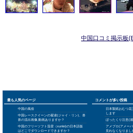
中国口コミ掲示板(B
最も人気のページ
コメントが多い投稿
中国の風俗
日本製紙おむつ花
します
中国レースクイーンの翟凌(ジャイ・リン)、兽
兽の流出画像,動画ありますか？
ぼったくり注意(浦
中国のフリーソフト迅雷（xunlei)の日本語版
アメブロ(アメー
はどこでダウンロードできますか？
見れなくなりまし