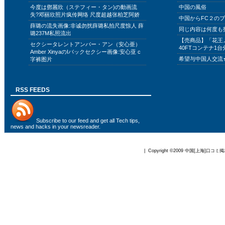
今度は鄧麗欣（ステフィー・タン)の動画流
中国の風俗
失?邓丽欣照片疯传网络 尺度超越张柏芝阿娇
中国からFC２の
薛璐の流失画像:非诚勿扰薛璐私拍尺度惊人 薛
同じ内容は何度も
璐237M私照流出
【売商品】「花王
セクシータレントアンバー・アン（安心亜）
40FTコンテナ1台
Amber XinyaのIバックセクシー画像:安心亚 c
希望与中国人交流
字裤图片
RSS FEEDS
Subscribe to
our feed
and get all Tech tips,
news and hacks in your newsreader.
| Copyright ©2009
中国[上海]口コミ掲