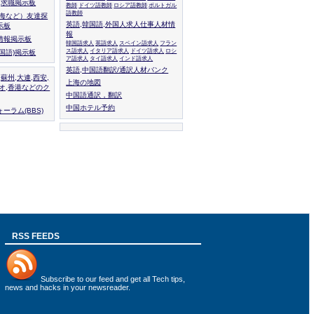
人,求職掲示板
教師
ドイツ語教師
ロシア語教師
ポルトガル
語教師
上海など）友達探
英語,韓国語,外国人求人仕事人材情
示板
報
情報掲示板
韓国語求人
英語求人
スペイン語求人
フラン
ス語求人
イタリア語求人
ドイツ語求人
ロシ
外国語)掲示板
ア語求人
タイ語求人
インド語求人
英語,中国語翻訳/通訳人材バンク
,蘇州,大連,西安,
上海の地図
カオ,香港などのク
中国語通訳，翻訳
中国ホテル予約
ーラム(BBS)
RSS FEEDS
Subscribe to
our feed
and get all Tech tips,
news and hacks in your newsreader.