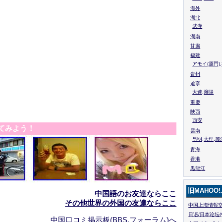
海外
湖北
武漢
湖南
甘粛
福建
アモイ(厦門)
貴州
遼寧
大連,瀋陽
重慶
陜西
西安
てみよう！
雲南
昆明,大理,麗
青海
香港
黒龍江
旧MAHOO
中国語のお友達ならここ
その他世界の外国の友達ならここ
中国上海情報交
日语/日本论坛(
中国口コミ掲示板(BBS,フォーラム)へ