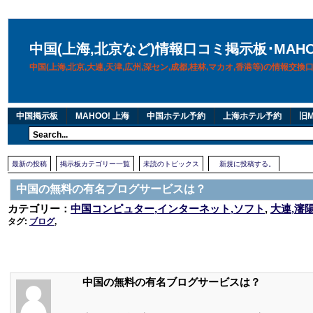
中国(上海,北京など)情報口コミ掲示板･MAH
中国(上海,北京,大連,天津,広州,深セン,成都,桂林,マカオ,香港等)の情報交
中国掲示板
MAHOO! 上海
中国ホテル予約
上海ホテル予約
旧M
最新の投稿
掲示板カテゴリー一覧
未読のトピックス
新規に投稿する。
中国の無料の有名ブログサービスは？
カテゴリー：
中国コンピュター,インターネット,ソフト
,
大連,瀋
タグ:
ブログ
,
中国の無料の有名ブログサービスは？