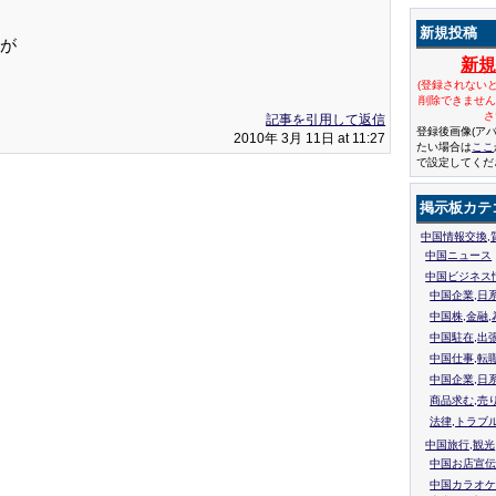
新規投稿
が
新
(登録されない
削除できませ
さ
記事を引用して返信
登録後画像(ア
2010年 3月 11日 at 11:27
たい場合は
ここ
で設定してくだ
掲示板カテ
中国情報交換,
中国ニュース
中国ビジネス
中国企業,日
中国株,金融,
中国駐在,出
中国仕事,転
中国企業,日
商品求む,売
法律,トラブ
中国旅行,観光
中国お店宣伝
中国カラオケ