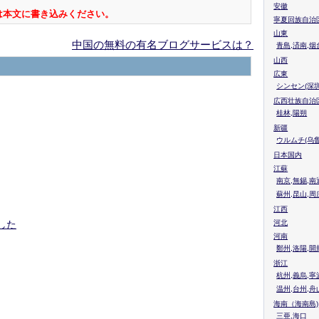
安徽
は本文に書き込みください。
寧夏回族自治
山東
中国の無料の有名ブログサービスは？
青島,済南,烟
山西
広東
シンセン(深圳
広西壮族自治
桂林,陽朔
新疆
ウルムチ(乌鲁
日本国内
江蘇
南京,無錫,南
蘇州,昆山,周
江西
した
河北
河南
鄭州,洛陽,開
浙江
杭州,義烏,寧
温州,台州,舟
海南（海南島)
三亜,海口