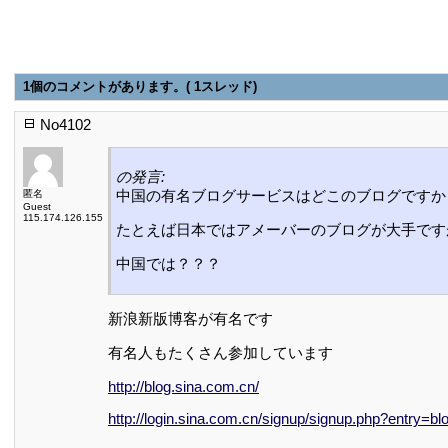
1個のコメントがあります。( 1スレッド)
No4102
の発言:
中国の有名ブログサービスはどこのブログですか
匿名
Guest
115.174.126.155
たとえば日本ではアメーバーのブログが大手です
中国では？？？
新浪新版博客が有名です
有名人もたくさん参加しています
http://blog.sina.com.cn/
http://login.sina.com.cn/signup/signup.php?entry=bl