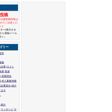
規投稿
と以後投稿内容は
んのでご注意くだ
い)
バター)表示させ
から登録メール
さい。
ゴリー
質問
情報
系企業,口コミ
為替,投資
張,長期滞在
職,求人募集情報
系企業宣伝,紹介
ります
ル
,紹介
,マッサージ,サ