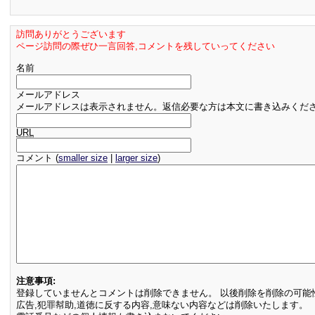
訪問ありがとうございます
ページ訪問の際ぜひ一言回答,コメントを残していってください
名前
メールアドレス
メールアドレスは表示されません。返信必要な方は本文に書き込みくだ
URL
コメント (
smaller size
|
larger size
)
注意事項:
登録していませんとコメントは削除できません。 以後削除を削除の可能
広告,犯罪幇助,道徳に反する内容,意味ない内容などは削除いたします。