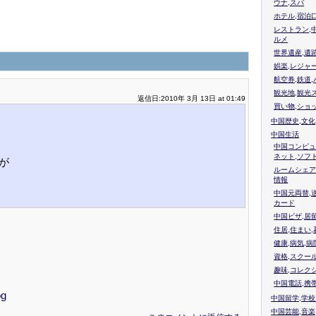
ウナ,スパ
ホテル,宿泊
レストラン,
ルメ
世界遺産,遺
娯楽,レジャ
航空券,鉄道,
観光地,観光
返信日:2010年 3月 13日 at 01:49
買い物,ショ
中国歴史,文化
中国生活
中国コンピュ
ネット,ソフ
が
ルームシェア
情報
中国元両替,
カード
中国ビザ,居
住居,住まい
健康,病気,病
資格,スクー
趣味,コレク
中国電話,携
og
中国留学,学
中国芸能,音楽