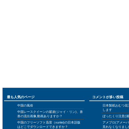
最も人気のページ
コメントが多い投稿
中国の風俗
日本製紙おむつ花
します
中国レースクイーンの翟凌(ジャイ・リン)、兽
兽の流出画像,動画ありますか？
ぼったくり注意(浦
中国のフリーソフト迅雷（xunlei)の日本語版
アメブロ(アメー
はどこでダウンロードできますか？
見れなくなりまし