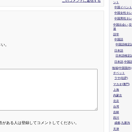
このコメントに返信する
ント
中国イベント
中国女性タレ
中国男性タレ
中国出会い,交
達
語学
中国語
さい。
中国語検定試
日本語
日本語検定
日本語,中国
地域(中国国内)
チベット
ラサ(拉萨)
マカオ(澳門)
上海
内蒙古
北京
台湾
吉林
四川
性がある人は登録してコメントしてください。
成都,九寨沟
天津