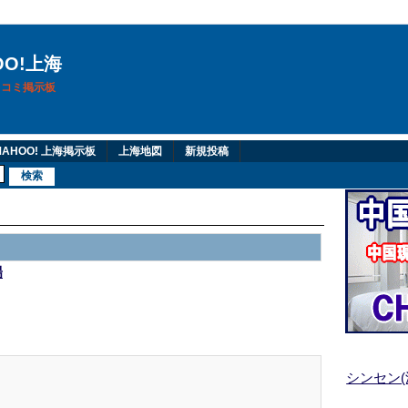
OO!上海
換口コミ掲示板
AHOO! 上海掲示板
上海地図
新規投稿
陽
シンセン