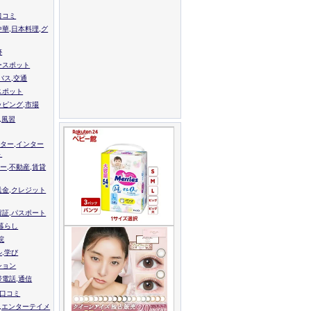
口コミ
中華,日本料理,グ
跡
ースポット
バス,交通
スポット
ッピング,市場
,風習
ター,インター
ト
ー,不動産,賃貸
送金,クレジット
留証,パスポート
,暮らし
院
ル,学び
ション
帯電話,通信
校口コミ
,エンターテイメ