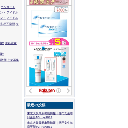
,コンサート
ント,アイドル
ント,アイドル
流,相互学習,友
験,HSK試験
試験
語教師,生徒募集
最近の投稿
東京大阪最新出勤情報｜熱門女生每
日更新TG：yy9882
東京大阪最新出勤情報｜熱門女生每
日更新TG：yy9882