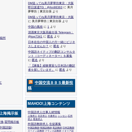
DM送ってね美月夢華坊東京・大阪
即日派遣TG：@An98363
に 美月
夢華坊｜東京出張 より
DM送ってね美月夢華坊東京・大阪
に 美月夢華坊｜東京出張 より
中国の風俗
に
1
より
清酒東京大阪高級出張 Telegram：
@top7341
に
匿名
より
,福州
日本在住の中国人の方一緒にビジネ
スしませんか？
に
匿名
より
中国語ネイティブの翻訳コンサルタ
ント（コーディネーター）を募集
に
匿名
より
「【募集】経験豊富な日本語の翻訳
者を探しています」
に
匿名
より
中国交流ＢＢＳ最新投
江
稿
MAHOO!上海コンテンツ
中国語求人仕事人材情報
!上海掲示板
上海求人
北京求人
大連求人
シンセン,広州
求人
香港求人
換,質問掲示板
外国語教師求人,生徒募集
中国語版)
中国語教師
韓国語教師
英語教師
日本語教師
スペイン語教師
フランス語教師
イタリア語