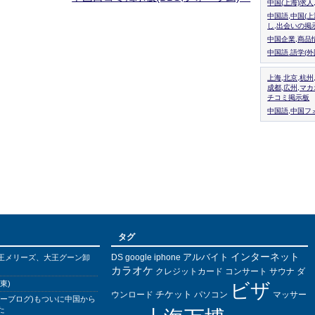
中国(上海)求
中国語,中国(
し,出会いの掲
中国企業,商品
中国語.語学(
上海,北京,杭州
成都,広州,マ
チコミ掲示板
中国語,中国フォ
タグ
インターネット
アルバイト
DS
王メリーズ、大王グーン卸
google
iphone
カラオケ
クレジットカード
コンサート
サウナ
ダ
東)
ビザ
チケット
ウンロード
パソコン
マッサー
バーブログ)もついに中国から
た