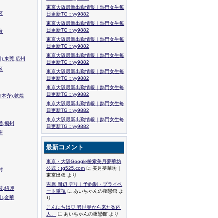
東京大阪最新出勤情報｜熱門女生每
区
日更新TG：yy9882
東京大阪最新出勤情報｜熱門女生每
日更新TG：yy9882
台
東京大阪最新出勤情報｜熱門女生每
日更新TG：yy9882
東京大阪最新出勤情報｜熱門女生每
),東莞,広州
日更新TG：yy9882
区
東京大阪最新出勤情報｜熱門女生每
日更新TG：yy9882
東京大阪最新出勤情報｜熱門女生每
日更新TG：yy9882
木齐),敦煌
東京大阪最新出勤情報｜熱門女生每
日更新TG：yy9882
東京大阪最新出勤情報｜熱門女生每
通,揚州
日更新TG：yy9882
庄
最新コメント
東京・大阪Google檢索美月夢華坊
公式：tg525.com
に 美月夢華坊｜
封
東京出張 より
吉原 周辺 デリ｜予約制・プライベ
波,紹興
ート重視
に あいちゃんの夜戀館 よ
山,金華
り
こんにちは♡ 異世界から来た案内
人、
に あいちゃんの夜戀館 より