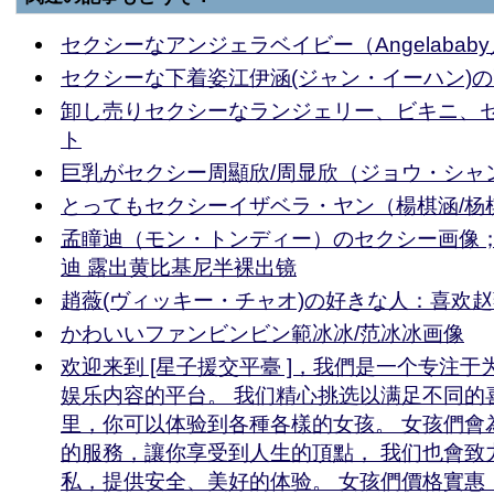
セクシーなアンジェラベイビー（Angelabab
セクシーな下着姿江伊涵(ジャン・イーハン)
卸し売りセクシーなランジェリー、ビキニ、
ト
巨乳がセクシー周顯欣/周显欣（ジョウ・シャ
とってもセクシーイザベラ・ヤン（楊棋涵/杨
孟瞳迪（モン・トンディー）のセクシー画像
迪 露出黄比基尼半裸出镜
趙薇(ヴィッキー・チャオ)の好きな人：喜欢
かわいいファンビンビン範冰冰/范冰冰画像
欢迎来到 [星子援交平臺 ]，我們是一个专注
娱乐内容的平台。 我们精心挑选以满足不同的
里，你可以体验到各種各樣的女孩。 女孩們會
的服務，讓你享受到人生的頂點， 我们也會致
私，提供安全、美好的体验。 女孩們價格實惠