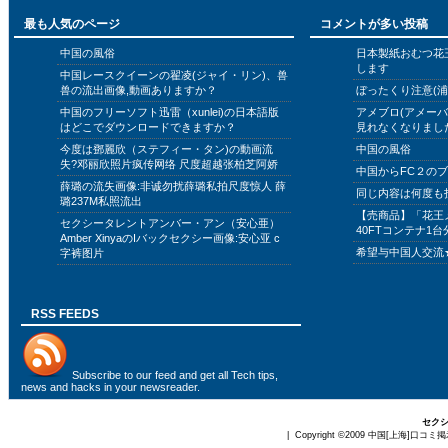
最も人気のページ
コメントが多い投稿
中国の風俗
日本製紙おむつ花
します
中国レースクイーンの翟凌(ジャイ・リン)、兽
兽の流出画像,動画ありますか？
ぼったくり注意(浦
中国のフリーソフト迅雷（xunlei)の日本語版
アメブロ(アメー
はどこでダウンロードできますか？
見れなくなりまし
今度は鄧麗欣（ステフィー・タン)の動画流
中国の風俗
失?邓丽欣照片疯传网络 尺度超越张柏芝阿娇
中国からFC２の
薛璐の流失画像:非诚勿扰薛璐私拍尺度惊人 薛
同じ内容は何度も
璐237M私照流出
【売商品】「花王
セクシータレントアンバー・アン（安心亜）
40FTコンテナ1台
Amber XinyaのIバックセクシー画像:安心亚 c
希望与中国人交流
字裤图片
RSS FEEDS
Subscribe to
our feed
and get all Tech tips,
news and hacks in your newsreader.
セクシ
| Copyright ©2009
中国[上海]口コミ掲