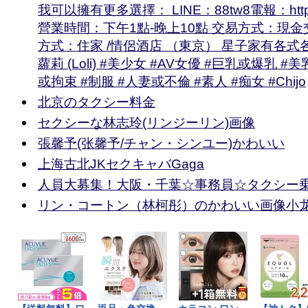
我可以擁有更多選擇： LINE：88tw8電報：https:/
營業時間：下午1點-晚上10點 交易方式：現金
方式：住家 /情侶酒店 （東京） 星子家有各式
蘿莉 (Loli) #美少女 #AV女優 #巨乳或爆乳 #美乳
或拘束 #制服 #人妻或不倫 #素人 #痴女 #Chijo
北京のタクシー料金
セクシーな林志玲(リンジーリン)画像
張馨予(张馨予/チャン・シンユー)かわいい
上海古北JKセクキャバGaga
人員大募集！大阪・千葉☆事務員☆タクシー
リン・コートン（林柯彤）のかわいい画像小