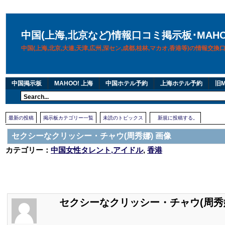
中国(上海,北京など)情報口コミ掲示板･MAH
中国(上海,北京,大連,天津,広州,深セン,成都,桂林,マカオ,香港等)の情報交
中国掲示板
MAHOO! 上海
中国ホテル予約
上海ホテル予約
旧M
最新の投稿
掲示板カテゴリー一覧
未読のトピックス
新規に投稿する。
セクシーなクリッシー・チャウ(周秀娜) 画像
カテゴリー：
中国女性タレント,アイドル
,
香港
セクシーなクリッシー・チャウ(周秀娜