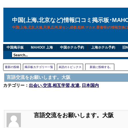
中国(上海,北京など)情報口コミ掲示板･MAH
中国(上海,北京,大連,天津,広州,深セン,成都,桂林,マカオ,香港等)の情報交
中国掲示板
MAHOO! 上海
中国ホテル予約
上海ホテル予約
旧M
最新の投稿
掲示板カテゴリー一覧
未読のトピックス
新規に投稿する。
言語交流をお願いします。大阪
カテゴリー：
出会い,交流,相互学習,友達
,
日本国内
言語交流をお願いします。大阪