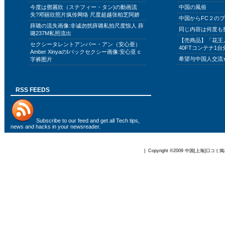
今度は鄧麗欣（ステフィー・タン)の動画流
中国の風俗
失?邓丽欣照片疯传网络 尺度超越张柏芝阿娇
中国からFC２の
薛璐の流失画像:非诚勿扰薛璐私拍尺度惊人 薛
同じ内容は何度も
璐237M私照流出
【売商品】「花王
セクシータレントアンバー・アン（安心亜）
40FTコンテナ1台
Amber XinyaのIバックセクシー画像:安心亚 c
希望与中国人交流
字裤图片
RSS FEEDS
Subscribe to
our feed
and get all Tech tips,
news and hacks in your newsreader.
| Copyright ©2009
中国[上海]口コミ掲