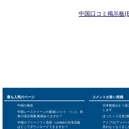
中国口コミ掲示板(B
最も人気のページ
コメントが多い投稿
中国の風俗
日本製紙おむつ花
します
中国レースクイーンの翟凌(ジャイ・リン)、兽
兽の流出画像,動画ありますか？
ぼったくり注意(浦
中国のフリーソフト迅雷（xunlei)の日本語版
アメブロ(アメー
はどこでダウンロードできますか？
見れなくなりまし