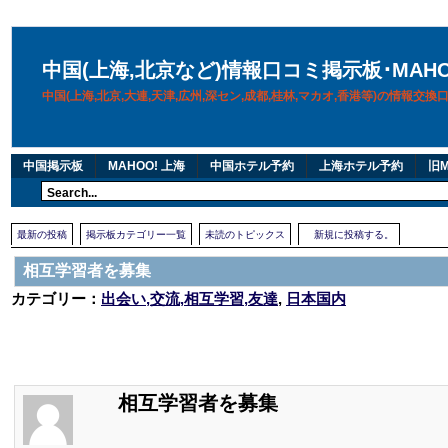
中国(上海,北京など)情報口コミ掲示板･MAH
中国(上海,北京,大連,天津,広州,深セン,成都,桂林,マカオ,香港等)の情報交
中国掲示板
MAHOO! 上海
中国ホテル予約
上海ホテル予約
旧M
最新の投稿
掲示板カテゴリー一覧
未読のトピックス
新規に投稿する。
相互学習者を募集
カテゴリー：
出会い,交流,相互学習,友達
,
日本国内
相互学習者を募集