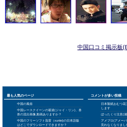
中国口コミ掲示板(B
最も人気のページ
コメントが多い投稿
中国の風俗
日本製紙おむつ花
します
中国レースクイーンの翟凌(ジャイ・リン)、兽
兽の流出画像,動画ありますか？
ぼったくり注意(浦
中国のフリーソフト迅雷（xunlei)の日本語版
アメブロ(アメー
はどこでダウンロードできますか？
見れなくなりまし