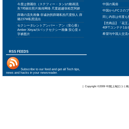
今度は鄧麗欣（ステフィー・タン)の動画流
中国の風俗
失?邓丽欣照片疯传网络 尺度超越张柏芝阿娇
中国からFC２の
薛璐の流失画像:非诚勿扰薛璐私拍尺度惊人 薛
同じ内容は何度も
璐237M私照流出
【売商品】「花王
セクシータレントアンバー・アン（安心亜）
40FTコンテナ1台
Amber XinyaのIバックセクシー画像:安心亚 c
希望与中国人交流
字裤图片
RSS FEEDS
Subscribe to
our feed
and get all Tech tips,
news and hacks in your newsreader.
| Copyright ©2009
中国[上海]口コミ掲