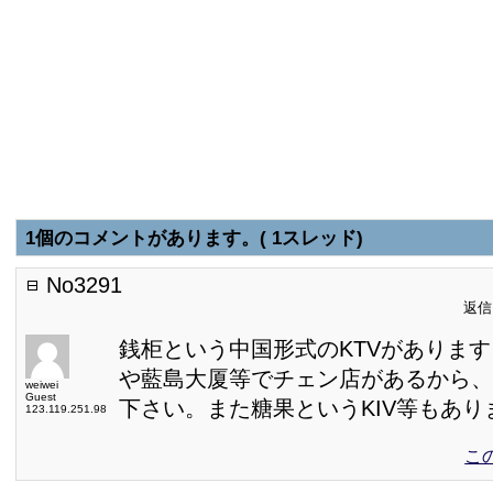
1個のコメントがあります。( 1スレッド)
No3291
返信日
銭柜という中国形式のKTVがありま
や藍島大厦等でチェン店があるから、
weiwei
Guest
下さい。また糖果というKIV等もあり
123.119.251.98
こ