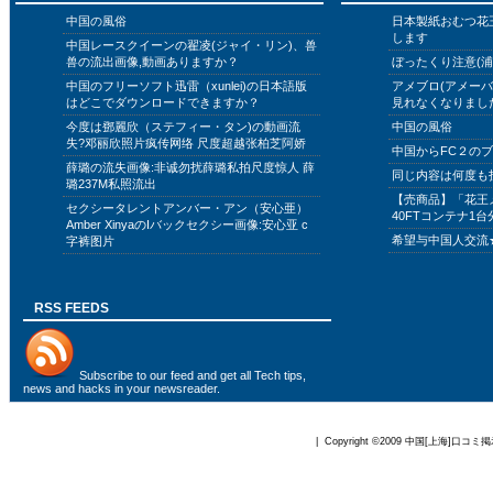
中国の風俗
日本製紙おむつ花
します
中国レースクイーンの翟凌(ジャイ・リン)、兽
兽の流出画像,動画ありますか？
ぼったくり注意(浦
中国のフリーソフト迅雷（xunlei)の日本語版
アメブロ(アメー
はどこでダウンロードできますか？
見れなくなりまし
今度は鄧麗欣（ステフィー・タン)の動画流
中国の風俗
失?邓丽欣照片疯传网络 尺度超越张柏芝阿娇
中国からFC２の
薛璐の流失画像:非诚勿扰薛璐私拍尺度惊人 薛
同じ内容は何度も
璐237M私照流出
【売商品】「花王
セクシータレントアンバー・アン（安心亜）
40FTコンテナ1台
Amber XinyaのIバックセクシー画像:安心亚 c
希望与中国人交流
字裤图片
RSS FEEDS
Subscribe to
our feed
and get all Tech tips,
news and hacks in your newsreader.
| Copyright ©2009
中国[上海]口コミ掲