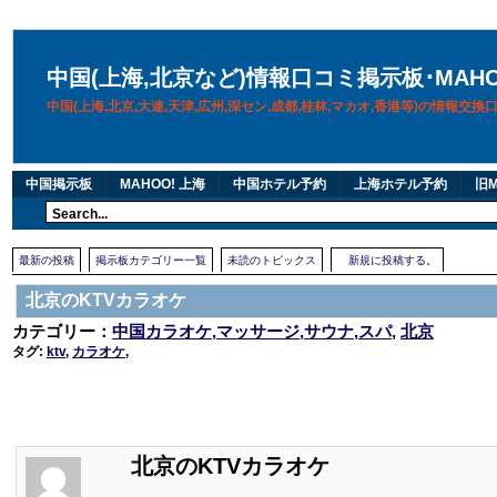
中国(上海,北京など)情報口コミ掲示板･MAH
中国(上海,北京,大連,天津,広州,深セン,成都,桂林,マカオ,香港等)の情報交
中国掲示板
MAHOO! 上海
中国ホテル予約
上海ホテル予約
旧M
最新の投稿
掲示板カテゴリー一覧
未読のトピックス
新規に投稿する。
北京のKTVカラオケ
カテゴリー：
中国カラオケ,マッサージ,サウナ,スパ
,
北京
タグ:
ktv
,
カラオケ
,
北京のKTVカラオケ