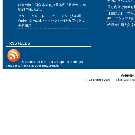
中国からFC２の
薛璐の流失画像:非诚勿扰薛璐私拍尺度惊人 薛
同じ内容は何度も
璐237M私照流出
【売商品】「花王
セクシータレントアンバー・アン（安心亜）
40FTコンテナ1台
Amber XinyaのIバックセクシー画像:安心亚 c
希望与中国人交流
字裤图片
RSS FEEDS
Subscribe to
our feed
and get all Tech tips,
news and hacks in your newsreader.
台灣渺渺外送
| Copyright ©2009
中国[上海]口コミ掲