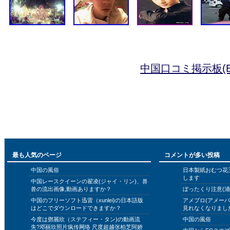
中国口コミ掲示板(B
最も人気のページ
コメントが多い投稿
中国の風俗
日本製紙おむつ花
します
中国レースクイーンの翟凌(ジャイ・リン)、兽
兽の流出画像,動画ありますか？
ぼったくり注意(浦
中国のフリーソフト迅雷（xunlei)の日本語版
アメブロ(アメー
はどこでダウンロードできますか？
見れなくなりまし
今度は鄧麗欣（ステフィー・タン)の動画流
中国の風俗
失?邓丽欣照片疯传网络 尺度超越张柏芝阿娇