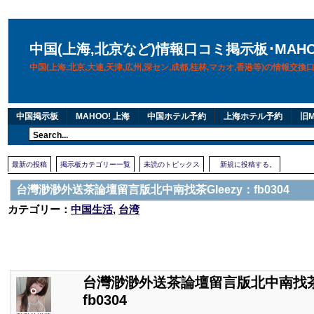
中国(上海,北京など)情報口コミ掲示板･MAH
中国(上海,北京,大連,天津,広州,深セン,成都,桂林,マカオ,香港等)の情報交
中国掲示板
MAHOO! 上海
中国ホテル予約
上海ホテル予約
旧M
最新の投稿
掲示板カテゴリー一覧
未読のトピックス
新規に投稿する。
台灣渺渺外送茶論壇留言版北中南找茶Gleezy：fb0304
カテゴリー：
中国生活
,
台湾
台灣渺渺外送茶論壇留言版北中南找茶G
fb0304