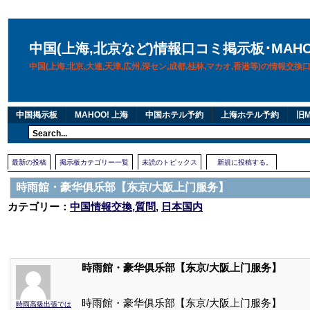
中国(上海,北京など)情報口コミ掲示板･MAH
中国(上海,北京,大連,天津,広州,深セン,成都,桂林,マカオ,香港等)の情報交
中国掲示板
MAHOO! 上海
中国ホテル予約
上海ホテル予約
旧M
最新の投稿
掲示板カテゴリー一覧
未読のトピックス
新規に投稿する。
時雨館・豪华俱乐部【东京/大阪上门服务】
カテゴリー：
中国情報交換,質問
,
日本国内
時雨館・豪华俱乐部【东京/大阪上门服务】
時雨館・豪华俱乐部【东京/大阪上门服务】
時雨高級出張では