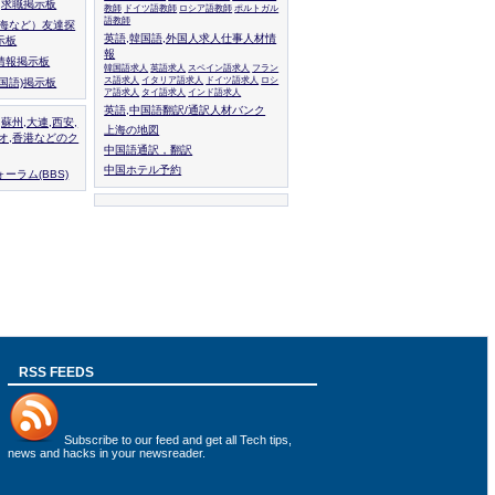
人,求職掲示板
教師
ドイツ語教師
ロシア語教師
ポルトガル
語教師
上海など）友達探
英語,韓国語,外国人求人仕事人材情
示板
報
情報掲示板
韓国語求人
英語求人
スペイン語求人
フラン
ス語求人
イタリア語求人
ドイツ語求人
ロシ
外国語)掲示板
ア語求人
タイ語求人
インド語求人
英語,中国語翻訳/通訳人材バンク
,蘇州,大連,西安,
上海の地図
カオ,香港などのク
中国語通訳，翻訳
中国ホテル予約
ーラム(BBS)
RSS FEEDS
Subscribe to
our feed
and get all Tech tips,
news and hacks in your newsreader.