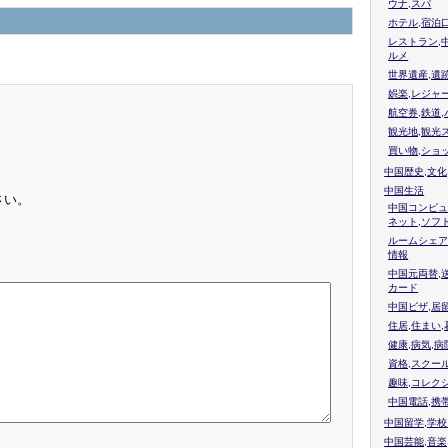
ウナ,スパ
ホテル,宿泊
レストラン,
ルメ
世界遺産,遺
娯楽,レジャ
航空券,鉄道,
観光地,観光
買い物,ショ
中国歴史,文化
中国生活
さい。
中国コンピュ
ネット,ソフ
ルームシェア
情報
中国元両替,
カード
中国ビザ,居
住居,住まい
健康,病気,病
資格,スクー
趣味,コレク
中国電話,携
中国留学,学
中国芸能,音楽