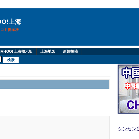
OO!上海
換口コミ掲示板
AHOO! 上海掲示板
上海地図
新規投稿
シンセン