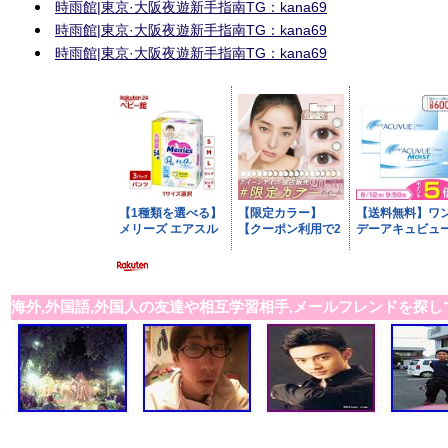
時雨館|東京·大阪夜遊新手指南TG：kana69
時雨館|東京·大阪夜遊新手指南TG：kana69
時雨館|東京·大阪夜遊新手指南TG：kana69
海外,外国語,外国人の友達や相互学習相手,メールフレンドを探し