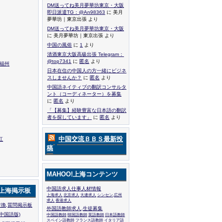
DM送ってね美月夢華坊東京・大阪
即日派遣TG：@An98363
に 美月
夢華坊｜東京出張 より
DM送ってね美月夢華坊東京・大阪
に 美月夢華坊｜東京出張 より
中国の風俗
に
1
より
清酒東京大阪高級出張 Telegram：
@top7341
に
匿名
より
,福州
日本在住の中国人の方一緒にビジネ
スしませんか？
に
匿名
より
中国語ネイティブの翻訳コンサルタ
ント（コーディネーター）を募集
に
匿名
より
「【募集】経験豊富な日本語の翻訳
者を探しています」
に
匿名
より
中国交流ＢＢＳ最新投
江
稿
MAHOO!上海コンテンツ
中国語求人仕事人材情報
!上海掲示板
上海求人
北京求人
大連求人
シンセン,広州
求人
香港求人
換,質問掲示板
外国語教師求人,生徒募集
中国語版)
中国語教師
韓国語教師
英語教師
日本語教師
スペイン語教師
フランス語教師
イタリア語