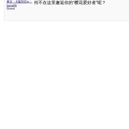
東京・大阪対応tg：
何不在这里邂逅你的“樱花爱好者”呢？
kana69
Guest