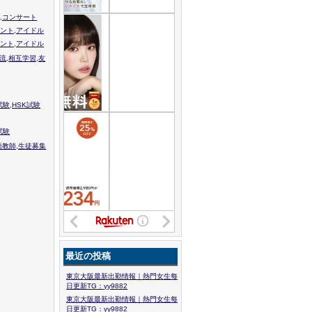
,コンサート
ント,アイドル
ント,アイドル
流,相互学習,友
験,HSK試験
試験
語教師,生徒募集
最近の投稿
東京大阪最新出勤情報｜熱門女生每
日更新TG：yy9882
東京大阪最新出勤情報｜熱門女生每
日更新TG：yy9882