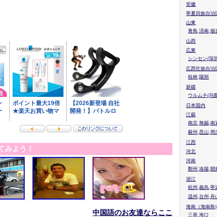
安徽
寧夏回族自治
山東
青島,済南,烟
山西
広東
シンセン(深圳
広西壮族自治
桂林,陽朔
新疆
ウルムチ(乌鲁
日本国内
江蘇
南京,無錫,南
蘇州,昆山,周
江西
てみよう！
河北
河南
鄭州,洛陽,開
浙江
杭州,義烏,寧
温州,台州,舟
海南（海南島)
中国語のお友達ならここ
三亜,海口