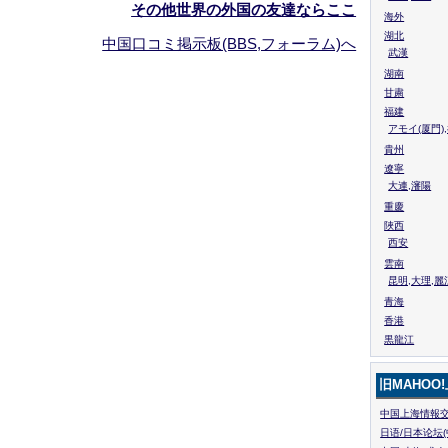
その他世界の外国の友達ならここ
海外
湖北
中国口コミ掲示板(BBS,フォーラム)へ
武漢
湖南
甘粛
福建
アモイ(厦門)
貴州
遼寧
大連,瀋陽
重慶
陜西
西安
雲南
昆明,大理,麗
青海
香港
黒龍江
旧MAHOO
中国上海情報交
日语/日本论坛(