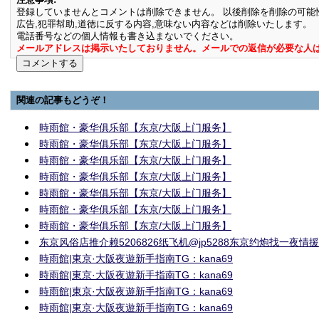
登録していませんとコメントは削除できません。 以後削除を削除の可能
広告,犯罪幇助,道徳に反する内容,意味ない内容などは削除いたします。
電話番号などの個人情報も書き込まないでください。
メールアドレスは掲示いたしておりません。メールでの返信が必要な人
関連の記事もどうぞ！
時雨館・豪华俱乐部【东京/大阪上门服务】
時雨館・豪华俱乐部【东京/大阪上门服务】
時雨館・豪华俱乐部【东京/大阪上门服务】
時雨館・豪华俱乐部【东京/大阪上门服务】
時雨館・豪华俱乐部【东京/大阪上门服务】
時雨館・豪华俱乐部【东京/大阪上门服务】
時雨館・豪华俱乐部【东京/大阪上门服务】
东京风俗店推介赖5206826纸飞机@jp5288东京约炮找一夜
時雨館|東京·大阪夜遊新手指南TG：kana69
時雨館|東京·大阪夜遊新手指南TG：kana69
時雨館|東京·大阪夜遊新手指南TG：kana69
時雨館|東京·大阪夜遊新手指南TG：kana69