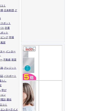
口コミ
中華,日本料理,グ
跡
ースポット
バス,交通
スポット
ッピング,市場
,風習
ター,インター
ト
ー,不動産,賃貸
送金,クレジット
留証,パスポート
,暮らし
院
ル,学び
ション
帯電話,通信
校口コミ
,エンターテイメ