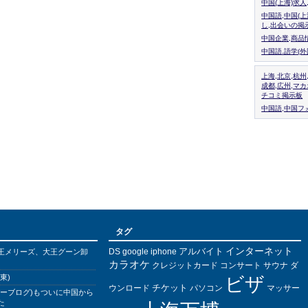
中国(上海)求
中国語,中国(
し,出会いの掲
中国企業,商品
中国語.語学(
上海,北京,杭州
成都,広州,マ
チコミ掲示板
中国語,中国フォ
タグ
インターネット
アルバイト
DS
王メリーズ、大王グーン卸
google
iphone
カラオケ
クレジットカード
コンサート
サウナ
ダ
東)
ビザ
チケット
ウンロード
パソコン
マッサー
バーブログ)もついに中国から
た