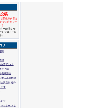
規投稿
と以後投稿内容は
んのでご注意くだ
い)
バター)表示させ
から登録メール
さい。
ゴリー
質問
情報
系企業,口コミ
為替,投資
張,長期滞在
職,求人募集情報
系企業宣伝,紹介
ります
ル
,紹介
,マッサージ,サ