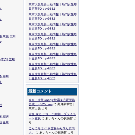
東京大阪最新出勤情報｜熱門女生每
区
日更新TG：yy9882
東京大阪最新出勤情報｜熱門女生每
日更新TG：yy9882
台
東京大阪最新出勤情報｜熱門女生每
日更新TG：yy9882
東京大阪最新出勤情報｜熱門女生每
),東莞,広州
日更新TG：yy9882
区
東京大阪最新出勤情報｜熱門女生每
日更新TG：yy9882
東京大阪最新出勤情報｜熱門女生每
日更新TG：yy9882
木齐),敦煌
東京大阪最新出勤情報｜熱門女生每
日更新TG：yy9882
東京大阪最新出勤情報｜熱門女生每
通,揚州
日更新TG：yy9882
庄
最新コメント
東京・大阪Google檢索美月夢華坊
公式：tg525.com
に 美月夢華坊｜
封
東京出張 より
吉原 周辺 デリ｜予約制・プライベ
波,紹興
ート重視
に あいちゃんの夜戀館 よ
山,金華
り
こんにちは♡ 異世界から来た案内
人、
に あいちゃんの夜戀館 より