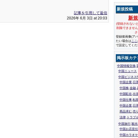
新規投稿
記事を引用して返信
新
2026年 6月 3日 at 20:03
(登録されない
削除できませ
さ
登録後画像(ア
たい場合は
ここ
で設定してくだ
掲示板カテ
中国情報交換,
中国ニュース
中国ビジネス
中国企業,日
中国株,金融,
中国駐在,出
中国仕事,転
中国企業,日
商品求む,売
法律,トラブ
中国旅行,観光
中国お店宣伝
中国カラオケ