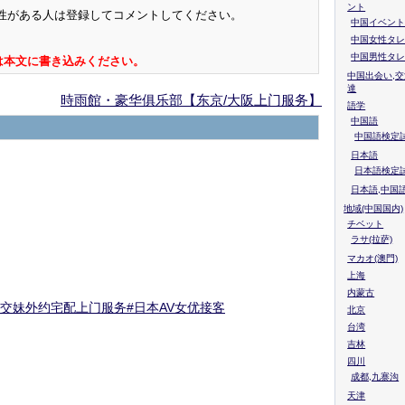
ント
性がある人は登録してコメントしてください。
中国イベント
中国女性タレ
中国男性タレ
は本文に書き込みください。
中国出会い,交
達
時雨館・豪华俱乐部【东京/大阪上门服务】
語学
中国語
中国語検定試
日本語
日本語検定
日本語,中国
地域(中国国内)
チベット
ラサ(拉萨)
マカオ(澳門)
上海
内蒙古
情援交妹外约宅配上门服务#日本AV女优接客
北京
台湾
吉林
四川
成都,九寨沟
天津