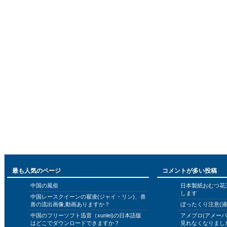
最も人気のページ
コメントが多い投稿
中国の風俗
日本製紙おむつ花
します
中国レースクイーンの翟凌(ジャイ・リン)、兽
兽の流出画像,動画ありますか？
ぼったくり注意(浦
中国のフリーソフト迅雷（xunlei)の日本語版
アメブロ(アメー
はどこでダウンロードできますか？
見れなくなりまし