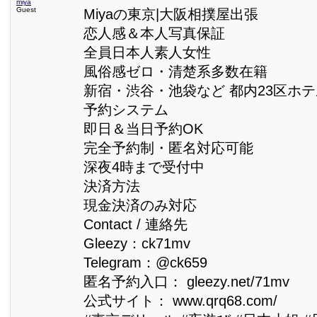
miya
Guest
Miyaの東京|大阪相撲屋出張
恋人感＆本人写真保証
全員日本人素人女性
風俗感ゼロ・清楚系多数在籍
新宿・渋谷・池袋など 都内23区ホ
予約システム
即日＆当日予約OK
完全予約制・匿名対応可能
深夜4時まで受付中
決済方法
現金決済のみ対応
Contact / 連絡先
Gleezy：ck71mv
Telegram：@ck659
匿名予約入口： gleezy.net/71mv
公式サイト： www.qrq68.com/