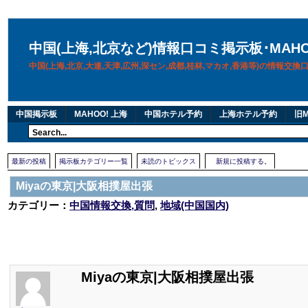
中国(上海,北京など)情報口コミ掲示板･MAH
中国(上海,北京,大連,天津,広州,深セン,成都,桂林,マカオ,香港等)の情報交
中国掲示板
MAHOO! 上海
中国ホテル予約
上海ホテル予約
旧M
最新の投稿
掲示板カテゴリー一覧
未読のトピックス
新規に投稿する。
Miyaの東京|大阪相撲屋出張
カテゴリー：
中国情報交換,質問
,
地域(中国国内)
Miyaの東京|大阪相撲屋出張