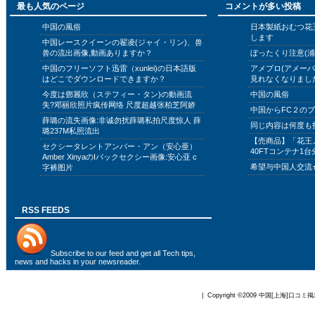
最も人気のページ
コメントが多い投稿
中国の風俗
日本製紙おむつ花
します
中国レースクイーンの翟凌(ジャイ・リン)、兽
兽の流出画像,動画ありますか？
ぼったくり注意(浦
中国のフリーソフト迅雷（xunlei)の日本語版
アメブロ(アメー
はどこでダウンロードできますか？
見れなくなりまし
今度は鄧麗欣（ステフィー・タン)の動画流
中国の風俗
失?邓丽欣照片疯传网络 尺度超越张柏芝阿娇
中国からFC２の
薛璐の流失画像:非诚勿扰薛璐私拍尺度惊人 薛
同じ内容は何度も
璐237M私照流出
【売商品】「花王
セクシータレントアンバー・アン（安心亜）
40FTコンテナ1台
Amber XinyaのIバックセクシー画像:安心亚 c
希望与中国人交流
字裤图片
RSS FEEDS
Subscribe to
our feed
and get all Tech tips,
news and hacks in your newsreader.
| Copyright ©2009
中国[上海]口コミ掲