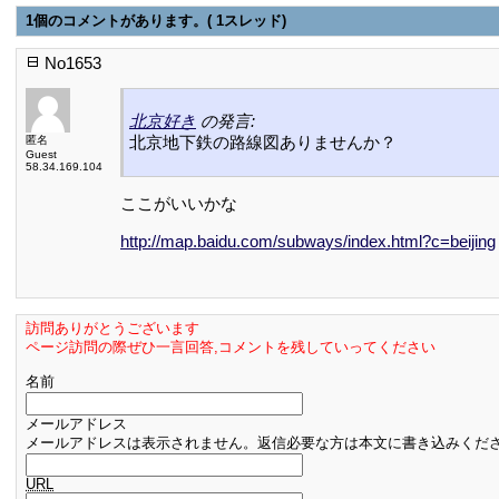
1個のコメントがあります。( 1スレッド)
No1653
北京好き
の発言:
北京地下鉄の路線図ありませんか？
匿名
Guest
58.34.169.104
ここがいいかな
http://map.baidu.com/subways/index.html?c=beijing
訪問ありがとうございます
ページ訪問の際ぜひ一言回答,コメントを残していってください
名前
メールアドレス
メールアドレスは表示されません。返信必要な方は本文に書き込みくだ
URL