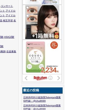
,コンサート
ント,アイドル
ント,アイドル
流,相互学習,友
験,HSK試験
試験
語教師,生徒募集
最近の投稿
日本外约叫小姐加我Telegram搜索
ID约妹：@chu8699
日本外约叫小姐加我Telegram搜索
ID约妹：@chu8699