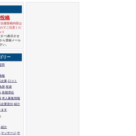
規投稿
と以後投稿内容は
んのでご注意くだ
い)
バター)表示させ
から登録メール
さい。
ゴリー
質問
情報
系企業,口コミ
為替,投資
張,長期滞在
職,求人募集情報
系企業宣伝,紹介
ります
ル
,紹介
,マッサージ,サ