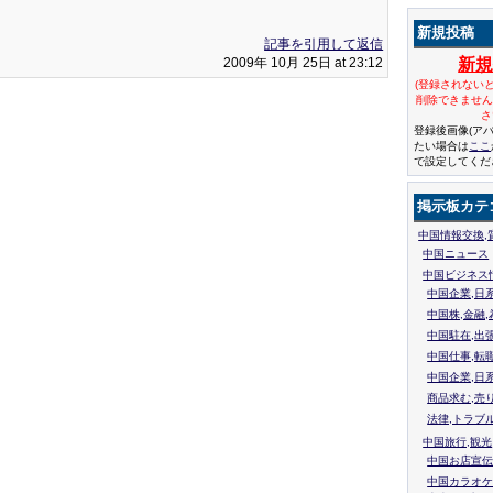
新規投稿
記事を引用して返信
2009年 10月 25日 at 23:12
新
(登録されない
削除できませ
さ
登録後画像(ア
たい場合は
ここ
で設定してくだ
掲示板カテ
中国情報交換,
中国ニュース
中国ビジネス
中国企業,日
中国株,金融,
中国駐在,出
中国仕事,転
中国企業,日
商品求む,売
法律,トラブ
中国旅行,観光
中国お店宣伝
中国カラオケ