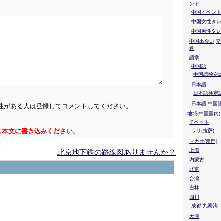
ント
中国イベント
中国女性タレ
中国男性タレ
中国出会い,交
達
語学
中国語
中国語検定試
日本語
日本語検定
日本語,中国
性がある人は登録してコメントしてください。
地域(中国国内)
チベット
は本文に書き込みください。
ラサ(拉萨)
マカオ(澳門)
上海
北京地下鉄の路線図ありませんか？
内蒙古
北京
台湾
吉林
四川
成都,九寨沟
天津