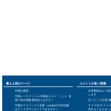
最も人気のページ
コメントが多い投稿
中国の風俗
日本製紙おむつ花
します
中国レースクイーンの翟凌(ジャイ・リン)、兽
兽の流出画像,動画ありますか？
ぼったくり注意(浦
中国のフリーソフト迅雷（xunlei)の日本語版
アメブロ(アメー
はどこでダウンロードできますか？
見れなくなりまし