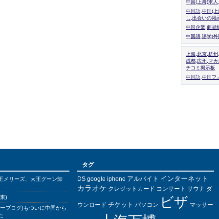
中国(上海)求
中国語,中国(
し,出会いの掲
中国企業,商品
中国語.語学(
上海,北京,杭州
成都,広州,マ
チコミ掲示板
中国語,中国フォ
タグ
インターネット
アルバイト
DS
王メリーズ、大王グーン卸
google
iphone
カラオケ
クレジットカード
コンサート
サウナ
ダ
東)
ビザ
チケット
ウンロード
パソコン
マッサー
バーブログ)もついに中国から
た