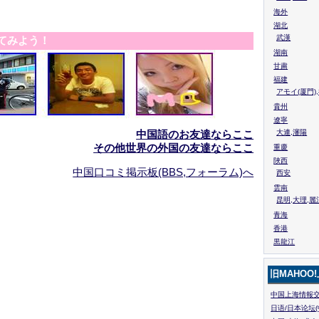
海外
湖北
武漢
てみよう！
湖南
甘粛
福建
アモイ(厦門)
貴州
遼寧
中国語のお友達ならここ
大連,瀋陽
その他世界の外国の友達ならここ
重慶
陜西
中国口コミ掲示板(BBS,フォーラム)へ
西安
雲南
昆明,大理,麗
青海
香港
黒龍江
旧MAHOO
中国上海情報交
日语/日本论坛(