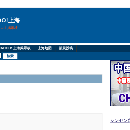
OO!上海
換口コミ掲示板
AHOO! 上海掲示板
上海地図
新規投稿
シンセン