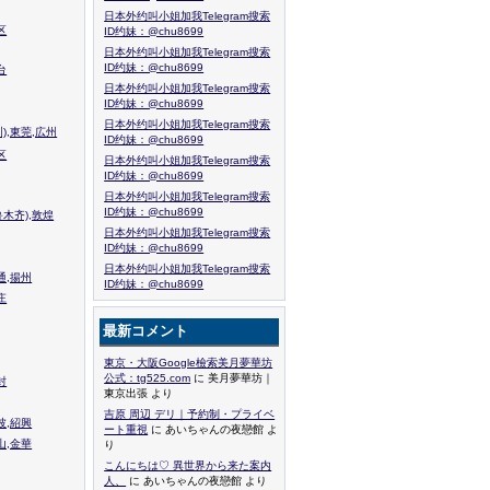
日本外约叫小姐加我Telegram搜索
区
ID约妹：@chu8699
日本外约叫小姐加我Telegram搜索
ID约妹：@chu8699
台
日本外约叫小姐加我Telegram搜索
ID约妹：@chu8699
日本外约叫小姐加我Telegram搜索
),東莞,広州
ID约妹：@chu8699
区
日本外约叫小姐加我Telegram搜索
ID约妹：@chu8699
日本外约叫小姐加我Telegram搜索
ID约妹：@chu8699
木齐),敦煌
日本外约叫小姐加我Telegram搜索
ID约妹：@chu8699
日本外约叫小姐加我Telegram搜索
通,揚州
ID约妹：@chu8699
庄
最新コメント
東京・大阪Google檢索美月夢華坊
公式：tg525.com
に 美月夢華坊｜
封
東京出張 より
吉原 周辺 デリ｜予約制・プライベ
波,紹興
ート重視
に あいちゃんの夜戀館 よ
山,金華
り
こんにちは♡ 異世界から来た案内
人、
に あいちゃんの夜戀館 より