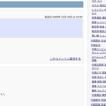
ウナ,スパ
ホテル,宿泊
レストラン,
ルメ
返信日:2009年 10月 26日 at 15:50
世界遺産,遺
娯楽,レジャ
航空券,鉄道,
観光地,観光
買い物,ショ
中国歴史,文化
中国生活
中国コンピュ
ネット,ソフ
ルームシェア
このコメントに返信する
情報
中国元両替,
カード
中国ビザ,居
住居,住まい
健康,病気,病
資格,スクー
趣味,コレク
さい。
中国電話,携
中国留学,学
中国芸能,音楽