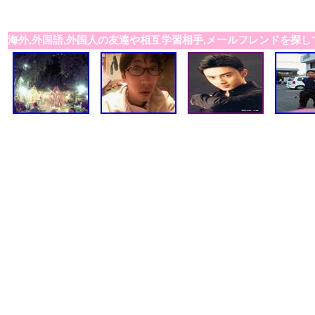
海外,外国語,外国人の友達や相互学習相手,メールフレンドを探し