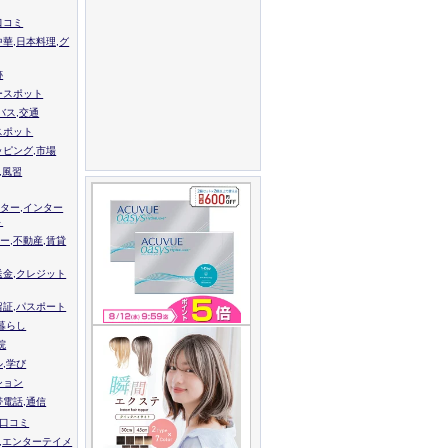
口コミ
中華,日本料理,グ
跡
ースポット
バス,交通
スポット
ッピング,市場
,風習
ター,インター
ト
ー,不動産,賃貸
送金,クレジット
留証,パスポート
,暮らし
院
ル,学び
ション
帯電話,通信
校口コミ
,エンターテイメ