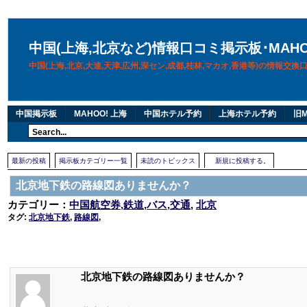
中国(上海,北京など)情報口コミ掲示板･MAH
中国(上海,北京,大連,天津,広州,深セン,成都,桂林,マカオ,香港等)の情報交
中国掲示板
MAHOO! 上海
中国ホテル予約
上海ホテル予約
旧M
最新の投稿
掲示板カテゴリー一覧
未読のトピックス
新規に投稿する。
北京地下鉄の路線図ありませんか？
カテゴリー：
中国航空券,鉄道,バス,交通
,
北京
タグ:
北京地下鉄
,
路線図
,
北京地下鉄の路線図ありませんか？