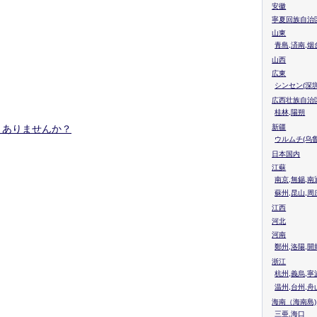
安徽
寧夏回族自治
山東
青島,済南,烟
山西
広東
シンセン(深圳
広西壮族自治
桂林,陽朔
リありませんか？
新疆
ウルムチ(乌鲁
日本国内
江蘇
南京,無錫,南
蘇州,昆山,周
江西
河北
河南
鄭州,洛陽,開
浙江
杭州,義烏,寧
温州,台州,舟
海南（海南島)
三亜,海口