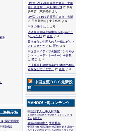
DM送ってね美月夢華坊東京・大阪
即日派遣TG：@An98363
に 美月
夢華坊｜東京出張 より
DM送ってね美月夢華坊東京・大阪
に 美月夢華坊｜東京出張 より
中国の風俗
に
1
より
清酒東京大阪高級出張 Telegram：
@top7341
に
匿名
より
,福州
日本在住の中国人の方一緒にビジネ
スしませんか？
に
匿名
より
中国語ネイティブの翻訳コンサルタ
ント（コーディネーター）を募集
に
匿名
より
「【募集】経験豊富な日本語の翻訳
者を探しています」
に
匿名
より
中国交流ＢＢＳ最新投
江
稿
MAHOO!上海コンテンツ
中国語求人仕事人材情報
!上海掲示板
上海求人
北京求人
大連求人
シンセン,広州
求人
香港求人
換,質問掲示板
外国語教師求人,生徒募集
中国語版)
中国語教師
韓国語教師
英語教師
日本語教師
スペイン語教師
フランス語教師
イタリア語