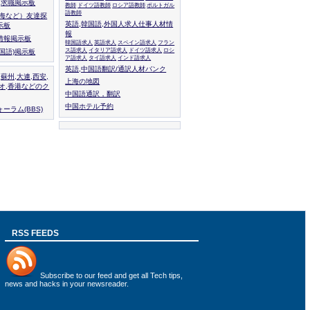
人,求職掲示板
教師
ドイツ語教師
ロシア語教師
ポルトガル
語教師
上海など）友達探
英語,韓国語,外国人求人仕事人材情
示板
報
情報掲示板
韓国語求人
英語求人
スペイン語求人
フラン
ス語求人
イタリア語求人
ドイツ語求人
ロシ
外国語)掲示板
ア語求人
タイ語求人
インド語求人
英語,中国語翻訳/通訳人材バンク
,蘇州,大連,西安,
上海の地図
カオ,香港などのク
中国語通訳，翻訳
中国ホテル予約
ーラム(BBS)
RSS FEEDS
Subscribe to
our feed
and get all Tech tips,
news and hacks in your newsreader.