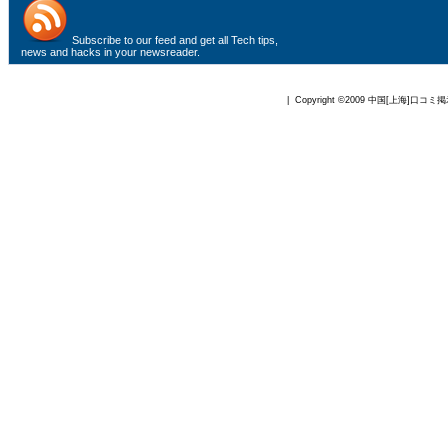
Subscribe to
our feed
and get all Tech tips,
news and hacks in your newsreader.
| Copyright ©2009
中国[上海]口コミ掲