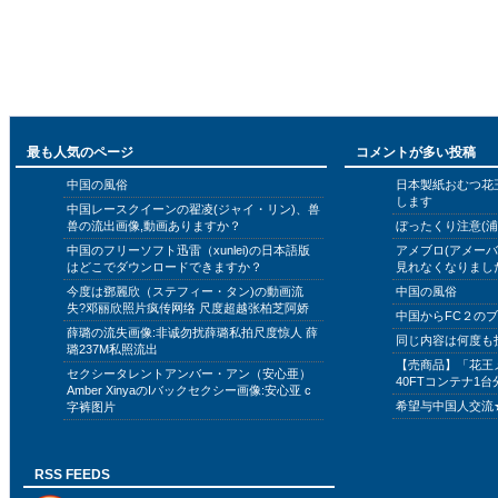
最も人気のページ
コメントが多い投稿
中国の風俗
日本製紙おむつ花
します
中国レースクイーンの翟凌(ジャイ・リン)、兽
兽の流出画像,動画ありますか？
ぼったくり注意(浦
中国のフリーソフト迅雷（xunlei)の日本語版
アメブロ(アメー
はどこでダウンロードできますか？
見れなくなりまし
今度は鄧麗欣（ステフィー・タン)の動画流
中国の風俗
失?邓丽欣照片疯传网络 尺度超越张柏芝阿娇
中国からFC２の
薛璐の流失画像:非诚勿扰薛璐私拍尺度惊人 薛
同じ内容は何度も
璐237M私照流出
【売商品】「花王
セクシータレントアンバー・アン（安心亜）
40FTコンテナ1台
Amber XinyaのIバックセクシー画像:安心亚 c
希望与中国人交流
字裤图片
RSS FEEDS