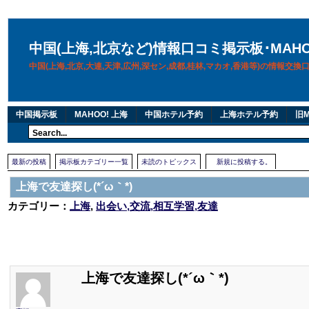
中国(上海,北京など)情報口コミ掲示板･MAH
中国(上海,北京,大連,天津,広州,深セン,成都,桂林,マカオ,香港等)の情報交
中国掲示板
MAHOO! 上海
中国ホテル予約
上海ホテル予約
旧M
最新の投稿
掲示板カテゴリー一覧
未読のトピックス
新規に投稿する。
上海で友達探し(*´ω｀*)
カテゴリー：
上海
,
出会い,交流,相互学習,友達
上海で友達探し(*´ω｀*)