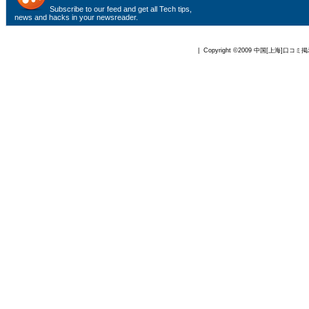
Subscribe to
our feed
and get all Tech tips,
news and hacks in your newsreader.
| Copyright ©2009
中国[上海]口コミ掲