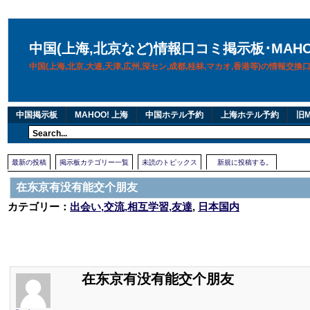
中国(上海,北京など)情報口コミ掲示板･MAH
中国(上海,北京,大連,天津,広州,深セン,成都,桂林,マカオ,香港等)の情報交
中国掲示板
MAHOO! 上海
中国ホテル予約
上海ホテル予約
旧M
最新の投稿
掲示板カテゴリー一覧
未読のトピックス
新規に投稿する。
在东京有没有能交个朋友
カテゴリー：
出会い,交流,相互学習,友達
,
日本国内
在东京有没有能交个朋友