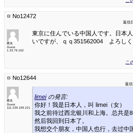
こ
No12472
返信日:
東京に住んでいる中国人です。日本人
いですが、ｑｑ351562004 よろし
匿名
Guest
1.33.79.162
こ
No12644
返信日
limei
の発言:
匿名
你好！我是日本人，叫 limei（女）
Guest
111.239.169.221
我之前待过西北银川和上海。总共是
然后我回到日本了。
我想交个朋友，中国人也行，去过中