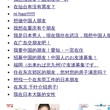
在仙台有没有票友？
ni hao!!!!!!!
想做中国人朋友
我想在重庆有个朋友
我是日本男人，现在我住在武汉，我想中国人
在广岛交朋友吧！
我要中国的朋友！愛知・一宮在住
招募中国的朋友！中国人のお友達募集！
福岡（出来れば北九州)で友達募集です。
住在东京郊区的朋友，您对您的房子满意吗？
想找一个在东莞工作的日本朋友
在东京,千叶介绍房子!
我在日本大阪的女性