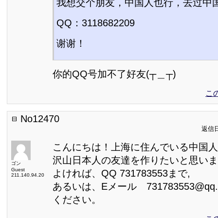
我想交个朋友，中国人也行，去过中
QQ：3118682209
谢谢！
你的QQ号加不了好友(┬＿┬)
こ
No12470
返信日:
こんにちは！上海に住んでいる中国人
沢山日本人の友達を作りたいと思いま
ゴン
Guest
よければ、QQ 731783553まで,
211.140.94.20
あるいは、Eメール 731783553@qq
ください。