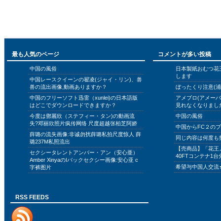
最も人気のページ
コメントが多い投稿
中国の風俗
日本製紙おむつ花
します
中国レースクイーンの翟凌(ジャイ・リン)、兽
兽の流出画像,動画ありますか？
ぼったくり注意(浦
中国のフリーソフト迅雷（xunlei)の日本語版
アメブロ(アメー
はどこでダウンロードできますか？
見れなくなりまし
今度は鄧麗欣（ステフィー・タン)の動画流
中国の風俗
失?邓丽欣照片疯传网络 尺度超越张柏芝阿娇
中国からFC２の
薛璐の流失画像:非诚勿扰薛璐私拍尺度惊人 薛
同じ内容は何度も
璐237M私照流出
【売商品】「花王
セクシータレントアンバー・アン（安心亜）
40FTコンテナ1台
Amber XinyaのIバックセクシー画像:安心亚 c
希望与中国人交流
字裤图片
RSS FEEDS