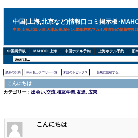
中国(上海,北京など)情報口コミ掲示板･MAH
中国(上海,北京,大連,天津,広州,深セン,成都,桂林,マカオ,香港等)の情報交
中国掲示板
MAHOO! 上海
中国ホテル予約
上海ホテル予約
旧M
最新の投稿
掲示板カテゴリー一覧
未読のトピックス
新規に投稿する。
こんにちは
カテゴリー：
出会い,交流,相互学習,友達
,
広東
こんにちは