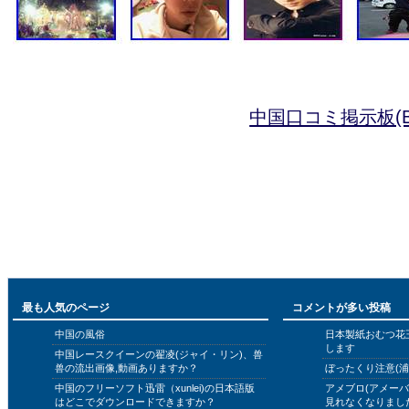
中国口コミ掲示板(B
最も人気のページ
コメントが多い投稿
中国の風俗
日本製紙おむつ花
します
中国レースクイーンの翟凌(ジャイ・リン)、兽
兽の流出画像,動画ありますか？
ぼったくり注意(浦
中国のフリーソフト迅雷（xunlei)の日本語版
アメブロ(アメー
はどこでダウンロードできますか？
見れなくなりまし