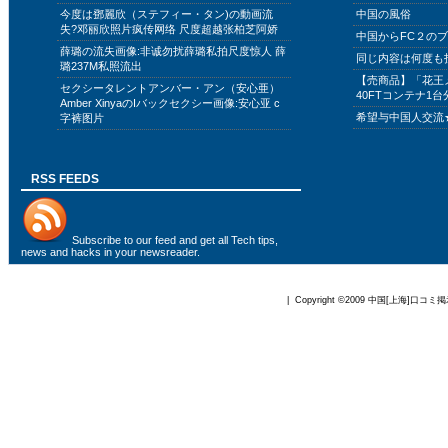
今度は鄧麗欣（ステフィー・タン)の動画流
中国の風俗
失?邓丽欣照片疯传网络 尺度超越张柏芝阿娇
中国からFC２の
薛璐の流失画像:非诚勿扰薛璐私拍尺度惊人 薛
同じ内容は何度も
璐237M私照流出
【売商品】「花王
セクシータレントアンバー・アン（安心亜）
40FTコンテナ1台
Amber XinyaのIバックセクシー画像:安心亚 c
希望与中国人交流
字裤图片
RSS FEEDS
Subscribe to
our feed
and get all Tech tips,
news and hacks in your newsreader.
| Copyright ©2009
中国[上海]口コミ掲