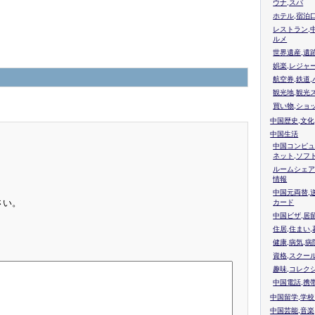
ウナ,スパ
ホテル,宿泊
レストラン,
ルメ
世界遺産,遺
娯楽,レジャ
航空券,鉄道,
観光地,観光
買い物,ショ
中国歴史,文化
中国生活
中国コンピュ
ネット,ソフ
ルームシェア
情報
中国元両替,
さい。
カード
中国ビザ,居
住居,住まい
健康,病気,病
資格,スクー
趣味,コレク
中国電話,携
中国留学,学
中国芸能,音楽