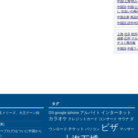
中国(上海)求
中国語,中国(
し,出会いの掲
中国企業,商品
中国語.語学(
上海,北京,杭州
成都,広州,マ
チコミ掲示板
中国語,中国フォ
タグ
インターネット
アルバイト
DS
王メリーズ、大王グーン卸
google
iphone
カラオケ
クレジットカード
コンサート
サウナ
ダ
東)
ビザ
チケット
ウンロード
パソコン
マッサー
バーブログ)もついに中国から
た