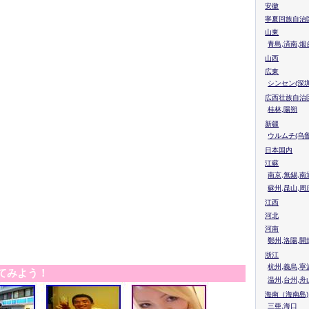
安徽
寧夏回族自治
山東
青島,済南,烟
山西
広東
シンセン(深圳
広西壮族自治
桂林,陽朔
新疆
ウルムチ(乌鲁
日本国内
江蘇
南京,無錫,南
蘇州,昆山,周
江西
河北
河南
鄭州,洛陽,開
浙江
杭州,義烏,寧
てみよう！
温州,台州,舟
海南（海南島)
三亜,海口