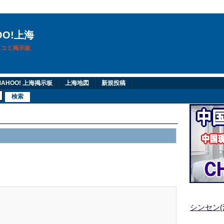
OO!上海
換口コミ掲示板
AHOO! 上海掲示板
上海地図
新規投稿
シンセン