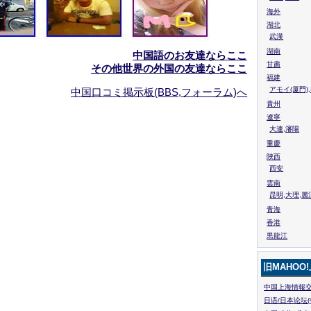
海外
湖北
武漢
湖南
中国語のお友達ならここ
甘粛
その他世界の外国の友達ならここ
福建
アモイ(厦門)
中国口コミ掲示板(BBS,フォーラム)へ
貴州
遼寧
大連,瀋陽
重慶
陜西
西安
雲南
昆明,大理,麗
青海
香港
黒龍江
旧MAHOO
中国上海情報交
日语/日本论坛(