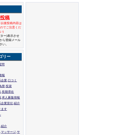
規投稿
と以後投稿内容は
んのでご注意くだ
い)
バター)表示させ
から登録メール
さい。
ゴリー
質問
情報
系企業,口コミ
為替,投資
張,長期滞在
職,求人募集情報
系企業宣伝,紹介
ります
ル
,紹介
,マッサージ,サ