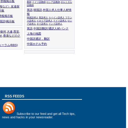
人,求職掲示板
教師
ドイツ語教師
ロシア語教師
ポルトガル
語教師
上海など）友達探
英語,韓国語,外国人求人仕事人材情
示板
報
情報掲示板
韓国語求人
英語求人
スペイン語求人
フラン
ス語求人
イタリア語求人
ドイツ語求人
ロシ
外国語)掲示板
ア語求人
タイ語求人
インド語求人
英語,中国語翻訳/通訳人材バンク
,蘇州,大連,西安,
上海の地図
カオ,香港などのク
中国語通訳，翻訳
中国ホテル予約
ーラム(BBS)
RSS FEEDS
Subscribe to
our feed
and get all Tech tips,
news and hacks in your newsreader.