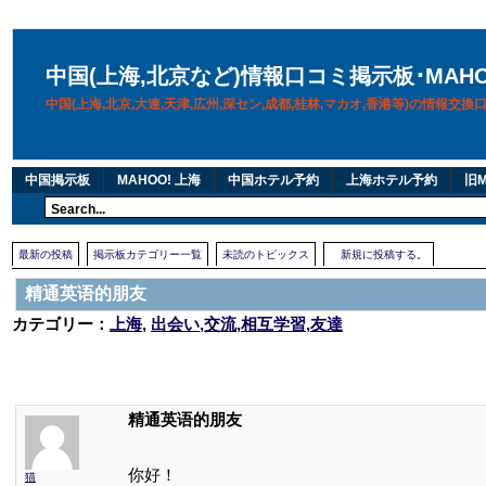
中国(上海,北京など)情報口コミ掲示板･MAH
中国(上海,北京,大連,天津,広州,深セン,成都,桂林,マカオ,香港等)の情報交
中国掲示板
MAHOO! 上海
中国ホテル予約
上海ホテル予約
旧M
最新の投稿
掲示板カテゴリー一覧
未読のトピックス
新規に投稿する。
精通英语的朋友
カテゴリー：
上海
,
出会い,交流,相互学習,友達
精通英语的朋友
你好！
猫