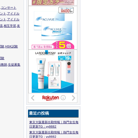
,コンサート
ント,アイドル
ント,アイドル
流,相互学習,友
験,HSK試験
試験
語教師,生徒募集
最近の投稿
東京大阪最新出勤情報｜熱門女生每
日更新TG：yy9882
東京大阪最新出勤情報｜熱門女生每
日更新TG：yy9882