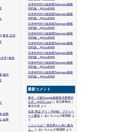
日本外约叫小姐加我Telegram搜索
区
ID约妹：@chu8699
日本外约叫小姐加我Telegram搜索
ID约妹：@chu8699
台
日本外约叫小姐加我Telegram搜索
ID约妹：@chu8699
日本外约叫小姐加我Telegram搜索
),東莞,広州
ID约妹：@chu8699
区
日本外约叫小姐加我Telegram搜索
ID约妹：@chu8699
日本外约叫小姐加我Telegram搜索
ID约妹：@chu8699
木齐),敦煌
日本外约叫小姐加我Telegram搜索
ID约妹：@chu8699
日本外约叫小姐加我Telegram搜索
通,揚州
ID约妹：@chu8699
庄
最新コメント
東京・大阪Google檢索美月夢華坊
公式：tg525.com
に 美月夢華坊｜
封
東京出張 より
吉原 周辺 デリ｜予約制・プライベ
波,紹興
ート重視
に あいちゃんの夜戀館 よ
山,金華
り
こんにちは♡ 異世界から来た案内
人、
に あいちゃんの夜戀館 より