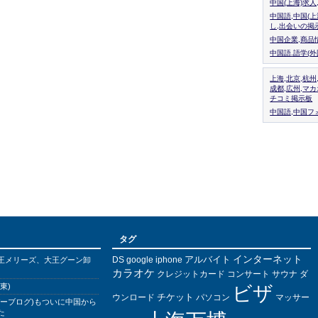
中国(上海)求
中国語,中国(
し,出会いの掲
中国企業,商品
中国語.語学(
上海,北京,杭州
成都,広州,マ
チコミ掲示板
中国語,中国フォ
タグ
インターネット
アルバイト
DS
王メリーズ、大王グーン卸
google
iphone
カラオケ
クレジットカード
コンサート
サウナ
ダ
東)
ビザ
チケット
ウンロード
パソコン
マッサー
バーブログ)もついに中国から
た