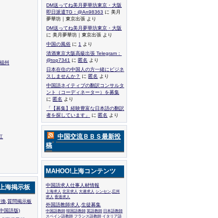
DM送ってね美月夢華坊東京・大阪
即日派遣TG：@An98363
に 美月
夢華坊｜東京出張 より
DM送ってね美月夢華坊東京・大阪
に 美月夢華坊｜東京出張 より
中国の風俗
に
1
より
清酒東京大阪高級出張 Telegram：
@top7341
に
匿名
より
,福州
日本在住の中国人の方一緒にビジネ
スしませんか？
に
匿名
より
中国語ネイティブの翻訳コンサルタ
ント（コーディネーター）を募集
に
匿名
より
「【募集】経験豊富な日本語の翻訳
者を探しています」
に
匿名
より
中国交流ＢＢＳ最新投
江
稿
MAHOO!上海コンテンツ
中国語求人仕事人材情報
!上海掲示板
上海求人
北京求人
大連求人
シンセン,広州
求人
香港求人
換,質問掲示板
外国語教師求人,生徒募集
中国語版)
中国語教師
韓国語教師
英語教師
日本語教師
スペイン語教師
フランス語教師
イタリア語