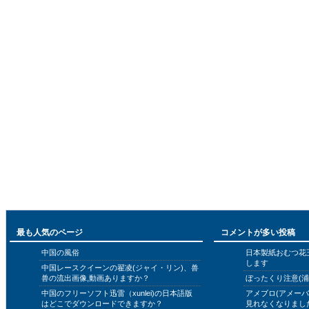
最も人気のページ
コメントが多い投稿
中国の風俗
日本製紙おむつ花
します
中国レースクイーンの翟凌(ジャイ・リン)、兽
兽の流出画像,動画ありますか？
ぼったくり注意(浦
中国のフリーソフト迅雷（xunlei)の日本語版
アメブロ(アメー
はどこでダウンロードできますか？
見れなくなりまし