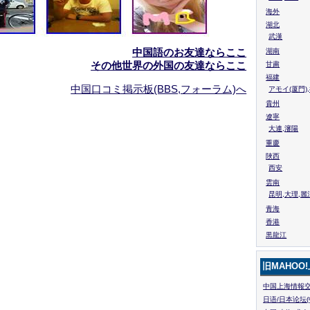
海外
湖北
武漢
中国語のお友達ならここ
湖南
その他世界の外国の友達ならここ
甘粛
福建
中国口コミ掲示板(BBS,フォーラム)へ
アモイ(厦門)
貴州
遼寧
大連,瀋陽
重慶
陜西
西安
雲南
昆明,大理,麗
青海
香港
黒龍江
旧MAHOO
中国上海情報交
日语/日本论坛(