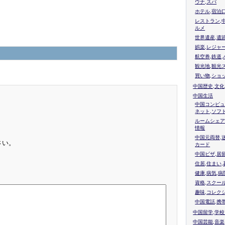
ウナ,スパ
ホテル,宿泊
レストラン,
ルメ
世界遺産,遺
娯楽,レジャ
航空券,鉄道,
観光地,観光
買い物,ショ
中国歴史,文化
中国生活
中国コンピュ
ネット,ソフ
ルームシェア
情報
中国元両替,
さい。
カード
中国ビザ,居
住居,住まい
健康,病気,病
資格,スクー
趣味,コレク
中国電話,携
中国留学,学
中国芸能,音楽