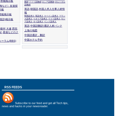
人,求職掲示板
教師
ドイツ語教師
ロシア語教師
ポルトガル
語教師
上海など）友達探
英語,韓国語,外国人求人仕事人材情
示板
報
情報掲示板
韓国語求人
英語求人
スペイン語求人
フラン
ス語求人
イタリア語求人
ドイツ語求人
ロシ
外国語)掲示板
ア語求人
タイ語求人
インド語求人
英語,中国語翻訳/通訳人材バンク
,蘇州,大連,西安,
上海の地図
カオ,香港などのク
中国語通訳，翻訳
中国ホテル予約
ーラム(BBS)
RSS FEEDS
Subscribe to
our feed
and get all Tech tips,
news and hacks in your newsreader.