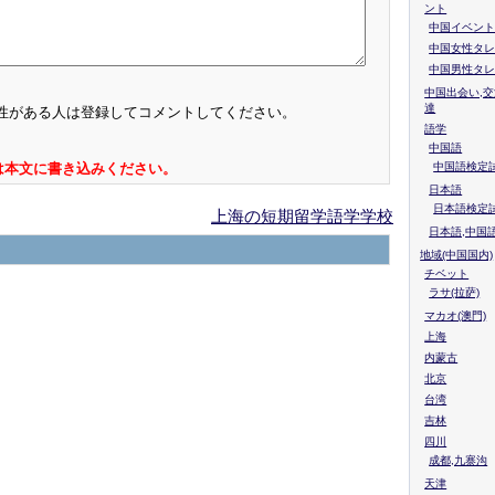
ント
中国イベント
中国女性タレ
中国男性タレ
中国出会い,交
達
性がある人は登録してコメントしてください。
語学
中国語
中国語検定試
は本文に書き込みください。
日本語
日本語検定
上海の短期留学語学学校
日本語,中国
地域(中国国内)
チベット
ラサ(拉萨)
マカオ(澳門)
上海
内蒙古
北京
台湾
吉林
四川
成都,九寨沟
天津