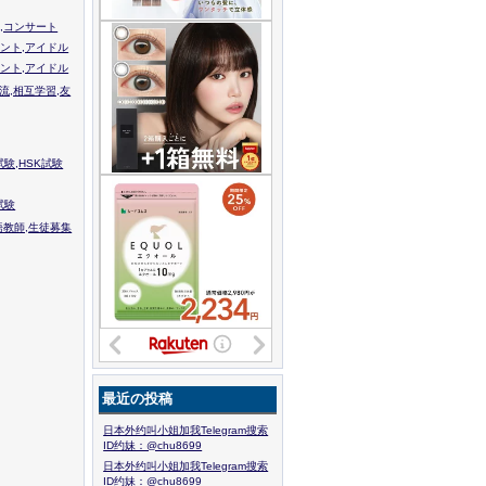
,コンサート
ント,アイドル
ント,アイドル
流,相互学習,友
験,HSK試験
試験
語教師,生徒募集
最近の投稿
日本外约叫小姐加我Telegram搜索
ID约妹：@chu8699
日本外约叫小姐加我Telegram搜索
ID约妹：@chu8699