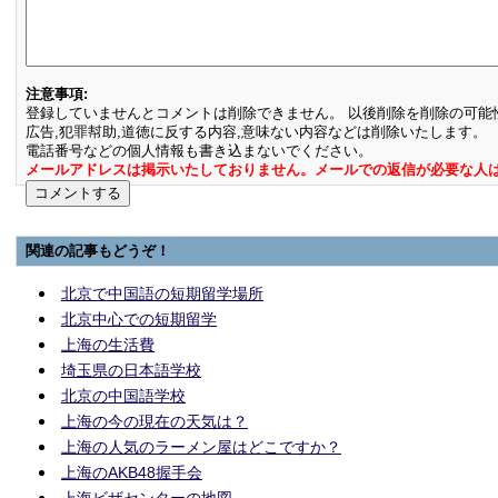
注意事項:
登録していませんとコメントは削除できません。 以後削除を削除の可能
広告,犯罪幇助,道徳に反する内容,意味ない内容などは削除いたします。
電話番号などの個人情報も書き込まないでください。
メールアドレスは掲示いたしておりません。メールでの返信が必要な人
関連の記事もどうぞ！
北京で中国語の短期留学場所
北京中心での短期留学
上海の生活費
埼玉県の日本語学校
北京の中国語学校
上海の今の現在の天気は？
上海の人気のラーメン屋はどこですか？
上海のAKB48握手会
上海ビザセンターの地図