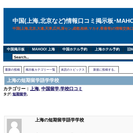
中国(上海,北京など)情報口コミ掲示板･MAH
中国(上海,北京,大連,天津,広州,深セン,成都,桂林,マカオ,香港等)の情報交
中国掲示板
MAHOO! 上海
中国ホテル予約
上海ホテル予約
旧M
最新の投稿
掲示板カテゴリー一覧
未読のトピックス
新規に投稿する。
上海の短期留学語学学校
カテゴリー：
上海
,
中国留学,学校口コミ
タグ:
短期留学
,
上海の短期留学語学学校