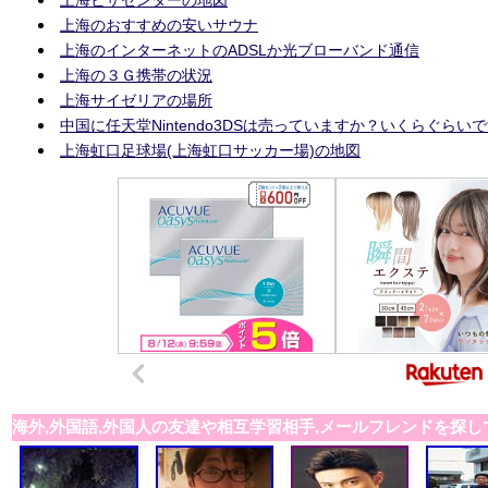
上海のおすすめの安いサウナ
上海のインターネットのADSLか光ブローバンド通信
上海の３Ｇ携帯の状況
上海サイゼリアの場所
中国に任天堂Nintendo3DSは売っていますか？いくらぐらい
上海虹口足球場(上海虹口サッカー場)の地図
海外,外国語,外国人の友達や相互学習相手,メールフレンドを探し