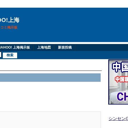
OO!上海
換口コミ掲示板
AHOO! 上海掲示板
上海地図
新規投稿
シンセン