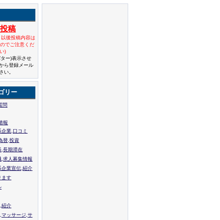
規投稿
と以後投稿内容は
んのでご注意くだ
い)
バター)表示させ
から登録メール
さい。
ゴリー
質問
情報
系企業,口コミ
為替,投資
張,長期滞在
職,求人募集情報
系企業宣伝,紹介
ります
ル
,紹介
,マッサージ,サ