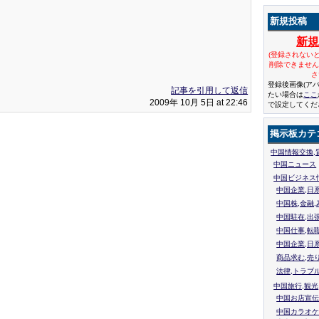
新規投稿
新
(登録されない
削除できませ
さ
登録後画像(ア
記事を引用して返信
たい場合は
ここ
2009年 10月 5日 at 22:46
で設定してくだ
掲示板カテ
中国情報交換,
中国ニュース
中国ビジネス
中国企業,日
中国株,金融,
中国駐在,出
中国仕事,転
中国企業,日
商品求む,売
法律,トラブ
中国旅行,観光
中国お店宣伝
中国カラオケ