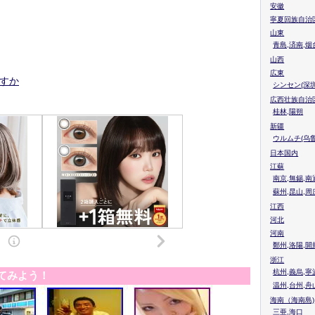
安徽
寧夏回族自治
山東
青島,済南,烟
山西
広東
ですか
シンセン(深圳
広西壮族自治
桂林,陽朔
新疆
ウルムチ(乌鲁
日本国内
江蘇
南京,無錫,南
蘇州,昆山,周
江西
河北
河南
鄭州,洛陽,開
浙江
杭州,義烏,寧
てみよう！
温州,台州,舟
海南（海南島)
三亜,海口