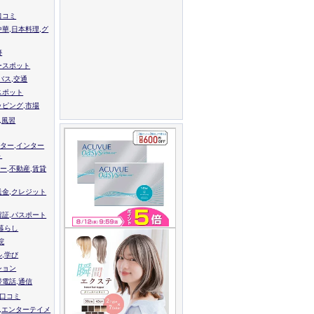
口コミ
中華,日本料理,グ
跡
ースポット
バス,交通
スポット
ッピング,市場
,風習
ター,インター
ト
ー,不動産,賃貸
送金,クレジット
留証,パスポート
,暮らし
院
ル,学び
ション
帯電話,通信
校口コミ
,エンターテイメ