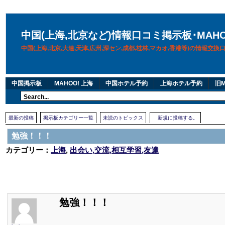
中国(上海,北京など)情報口コミ掲示板･MAH
中国(上海,北京,大連,天津,広州,深セン,成都,桂林,マカオ,香港等)の情報交
中国掲示板
MAHOO! 上海
中国ホテル予約
上海ホテル予約
旧M
最新の投稿
掲示板カテゴリー一覧
未読のトピックス
新規に投稿する。
勉強！！！
カテゴリー：
上海
,
出会い,交流,相互学習,友達
勉強！！！