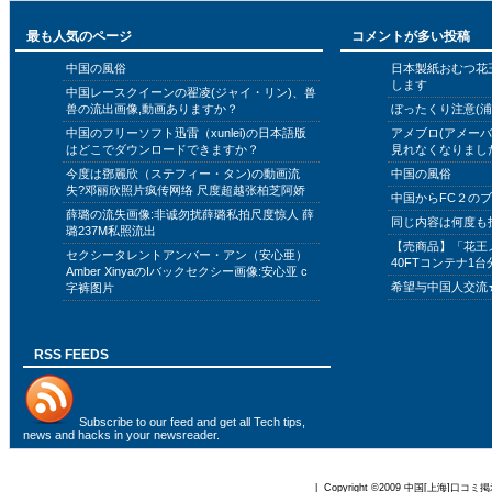
最も人気のページ
コメントが多い投稿
中国の風俗
日本製紙おむつ花
します
中国レースクイーンの翟凌(ジャイ・リン)、兽
兽の流出画像,動画ありますか？
ぼったくり注意(浦
中国のフリーソフト迅雷（xunlei)の日本語版
アメブロ(アメー
はどこでダウンロードできますか？
見れなくなりまし
今度は鄧麗欣（ステフィー・タン)の動画流
中国の風俗
失?邓丽欣照片疯传网络 尺度超越张柏芝阿娇
中国からFC２の
薛璐の流失画像:非诚勿扰薛璐私拍尺度惊人 薛
同じ内容は何度も
璐237M私照流出
【売商品】「花王
セクシータレントアンバー・アン（安心亜）
40FTコンテナ1台
Amber XinyaのIバックセクシー画像:安心亚 c
希望与中国人交流
字裤图片
RSS FEEDS
Subscribe to
our feed
and get all Tech tips,
news and hacks in your newsreader.
| Copyright ©2009
中国[上海]口コミ掲