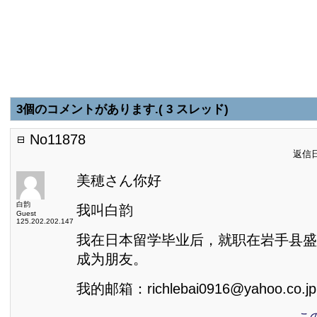
3個のコメントがあります.( 3 スレッド)
No11878
返信日:
美穂さん你好
白韵
我叫白韵
Guest
125.202.202.147
我在日本留学毕业后，就职在岩手县盛
成为朋友。
我的邮箱：richlebai0916@yahoo.co.jp
こ