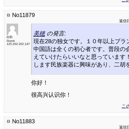
No11879
返信日:
美穂
の発言:
白韵
現在28の独女です。１０年以上ブラ
Guest
125.202.202.147
中国語は全くの初心者です。普段の
えていけたらいいなと思っています
します民族楽器に興味があり、二胡
你好！
很高兴认识你！
こ
No11883
返信日: