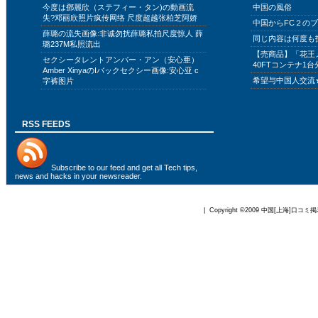
今度は鄧麗欣（ステフィー・タン)の動画流
中国の風俗
失?邓丽欣照片疯传网络 尺度超越张柏芝阿娇
中国からFC２の
薛璐の流失画像:非诚勿扰薛璐私拍尺度惊人 薛
同じ内容は何度も
璐237M私照流出
【売商品】「花王
セクシータレントアンバー・アン（安心亜）
40FTコンテナ1台
Amber XinyaのIバックセクシー画像:安心亚 c
希望与中国人交流
字裤图片
RSS FEEDS
Subscribe to
our feed
and get all Tech tips,
news and hacks in your newsreader.
| Copyright ©2009
中国[上海]口コミ掲