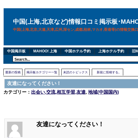
中国(上海,北京など)情報口コミ掲示板･MAH
中国(上海,北京,大連,天津,広州,深セン,成都,桂林,マカオ,香港等)の情報交
中国掲示板
MAHOO! 上海
中国ホテル予約
上海ホテル予約
旧M
最新の投稿
掲示板カテゴリー一覧
未読のトピックス
新規に投稿する。
友達になってください！
カテゴリー：
出会い,交流,相互学習,友達
,
地域(中国国内)
友達になってください！