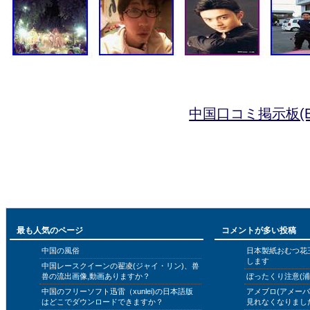
中国口コミ掲示板(B
最も人気のページ
コメントが多い投稿
中国の風俗
日本製紙おむつ花
します
中国レースクイーンの翟凌(ジャイ・リン)、兽
兽の流出画像,動画ありますか？
ぼったくり注意(浦
中国のフリーソフト迅雷（xunlei)の日本語版
アメブロ(アメー
はどこでダウンロードできますか？
見れなくなりまし