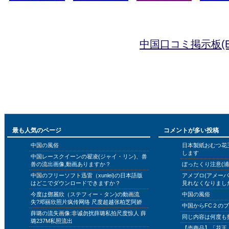
中国口コミ掲示板(B
最も人気のページ
コメントが多い投稿
中国の風俗
日本製紙おむつ花
します
中国レースクイーンの翟凌(ジャイ・リン)、兽
兽の流出画像,動画ありますか？
ぼったくり注意(浦
中国のフリーソフト迅雷（xunlei)の日本語版
アメブロ(アメー
はどこでダウンロードできますか？
見れなくなりまし
今度は鄧麗欣（ステフィー・タン)の動画流
中国の風俗
失?邓丽欣照片疯传网络 尺度超越张柏芝阿娇
中国からFC２の
薛璐の流失画像:非诚勿扰薛璐私拍尺度惊人 薛
同じ内容は何度も
璐237M私照流出
【売商品】「花王