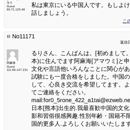
るり
私は東京にいる中国人です。もしよけ
Guest
60.71.120.48
話しましょう。
こ
No11171
返信日:
るりさん、こんばんは。[初めまして。
本)に住んでます阿麻海[アマウミ]と
阿麻海
Guest
文化や言語他いろんなことに関心があ
111.86.147.231
試験にも一度合格をしました。中国の
して、心良き交流を希望してます。よ
てご連絡をください。
mail:for0_5rone_422_a1tai@ezweb.
日本[熊本]出生的.我最喜歓中国的文
影和習俗很感興趣.性別年齢・国籍不
国的更多人.よろしくお願いいたしま