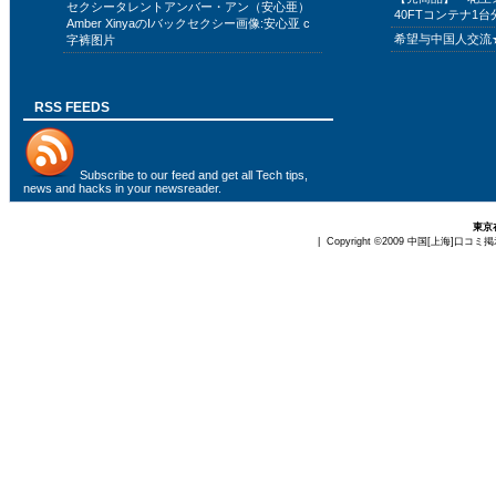
セクシータレントアンバー・アン（安心亜）
40FTコンテナ1台
Amber XinyaのIバックセクシー画像:安心亚 c
希望与中国人交流
字裤图片
RSS FEEDS
Subscribe to
our feed
and get all Tech tips,
news and hacks in your newsreader.
東京
| Copyright ©2009
中国[上海]口コミ掲