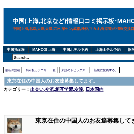
中国(上海,北京など)情報口コミ掲示板･MAH
中国(上海,北京,大連,天津,広州,深セン,成都,桂林,マカオ,香港等)の情報交
中国掲示板
MAHOO! 上海
中国ホテル予約
上海ホテル予約
旧M
最新の投稿
掲示板カテゴリー一覧
未読のトピックス
新規に投稿する。
東京在住の中国人のお友達募集してます。
カテゴリー：
出会い,交流,相互学習,友達
,
日本国内
東京在住の中国人のお友達募集して