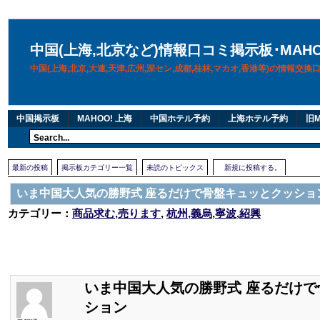
中国(上海,北京など)情報口コミ掲示板･MAH
中国(上海,北京,大連,天津,広州,深セン,成都,桂林,マカオ,香港等)の情報交
中国掲示板
MAHOO! 上海
中国ホテル予約
上海ホテル予約
旧M
最新の投稿
掲示板カテゴリー一覧
未読のトピックス
新規に投稿する。
いま中国大人気の勝野式 座るだけで骨盤キュッとクッショ
カテゴリー：
商品求む,売ります
,
杭州,義烏,寧波,紹興
いま中国大人気の勝野式 座るだけ
ション