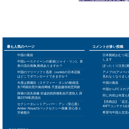
最も人気のページ
コメントが多い投稿
中国の風俗
日本製紙おむつ花
します
中国レースクイーンの翟凌(ジャイ・リン)、兽
兽の流出画像,動画ありますか？
ぼったくり注意(浦
中国のフリーソフト迅雷（xunlei)の日本語版
アメブロ(アメー
はどこでダウンロードできますか？
見れなくなりまし
今度は鄧麗欣（ステフィー・タン)の動画流
中国の風俗
失?邓丽欣照片疯传网络 尺度超越张柏芝阿娇
中国からFC２の
薛璐の流失画像:非诚勿扰薛璐私拍尺度惊人 薛
同じ内容は何度も
璐237M私照流出
【売商品】「花王
セクシータレントアンバー・アン（安心亜）
40FTコンテナ1台
Amber XinyaのIバックセクシー画像:安心亚 c
希望与中国人交流
字裤图片