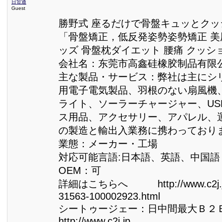
日贸通
Guest
勝野式 座るだけで骨盤キュッとクッ
「骨盤矯正，低反発姿勢姿勢矯正 美
ッズ 骨盤枕ダイエット 腰痛 クッ
会社名：东莞市高鑫硅橡胶制品有限
主な製品・サービス：弊社は主にシ
用電子電気製品、羽根のない扇風機、
ライト、ソーラーチャージャー、US
ス用品、アクセサリー、アパレル、
の製造と輸出入業務に携わっており
業態：メーカー・工場
対応可能言語:日本語、英語、中国語
OEM：可
詳細はこちらへ http://www.c2j.jp/
31563-100002923.html
シートゥージェー：日中間最大Ｂ２
http://www.c2j.jp