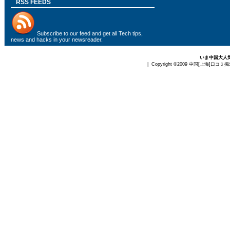
RSS FEEDS
Subscribe to
our feed
and get all Tech tips,
news and hacks in your newsreader.
いま中国大人
| Copyright ©2009
中国[上海]口コミ掲