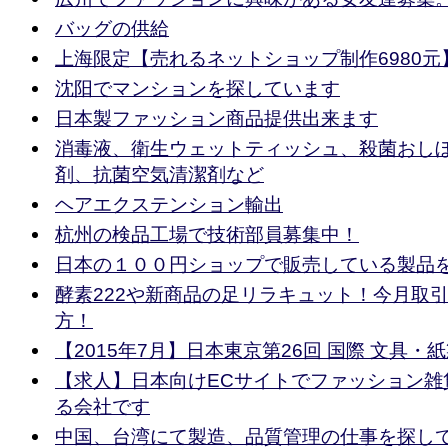
バッグの供給
上海限定【売れるネットショップ制作6980元
沈阳でマンションを探しています
日本製ファッション商品提供出来ます
消毒液、衛生ウェットティッシュ、殺菌おし
剤、抗菌空気清潔剤など
ヘアエクステンション輸出
杭州の検品工場で技術部員募集中！
日本の１００円ショップで販売している製品
酵素222や新商品の足リラキュット！今月取
方！
【2015年7月】日本東京第26回 国際 文具・紙製
【求人】日本向けECサイトでファッション雑
る会社です
中国、台湾にて製造、品質管理の仕事を探し